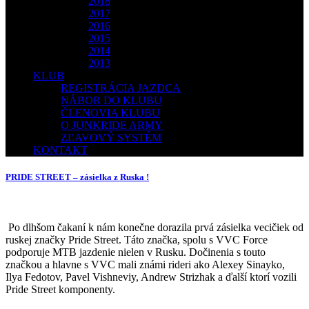
2018
2017
2016
2015
2014
2013
KLUB
REGISTRÁCIA JAZDCA
NÁBOR DO KLUBU
ČLENOVIA KLUBU
O JUNKRIDE ARMY
ZĽAVOVÝ SYSTÉM
KONTAKT
PRIDE STREET – zásielka z Ruska !
Po dlhšom čakaní k nám konečne dorazila prvá zásielka vecičiek od
ruskej značky Pride Street. Táto značka, spolu s VVC Force
podporuje MTB jazdenie nielen v Rusku. Dočinenia s touto
značkou a hlavne s VVC mali známi rideri ako Alexey Sinayko,
Ilya Fedotov, Pavel Vishneviy, Andrew Strizhak a ďalší ktorí vozili
Pride Street komponenty.