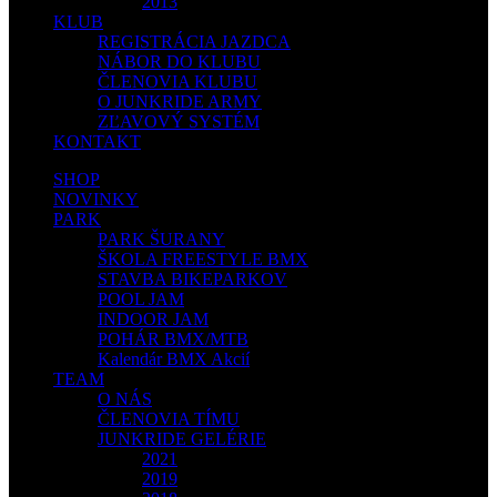
2013
KLUB
REGISTRÁCIA JAZDCA
NÁBOR DO KLUBU
ČLENOVIA KLUBU
O JUNKRIDE ARMY
ZĽAVOVÝ SYSTÉM
KONTAKT
SHOP
NOVINKY
PARK
PARK ŠURANY
ŠKOLA FREESTYLE BMX
STAVBA BIKEPARKOV
POOL JAM
INDOOR JAM
POHÁR BMX/MTB
Kalendár BMX Akcií
TEAM
O NÁS
ČLENOVIA TÍMU
JUNKRIDE GELÉRIE
2021
2019