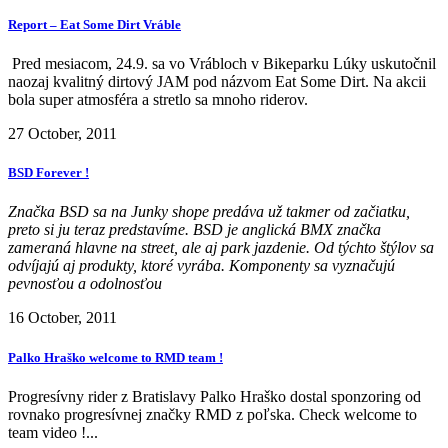
Report – Eat Some Dirt Vráble
Pred mesiacom, 24.9. sa vo Vrábloch v Bikeparku Lúky uskutočnil
naozaj kvalitný dirtový JAM pod názvom Eat Some Dirt. Na akcii
bola super atmosféra a stretlo sa mnoho riderov.
27 October, 2011
BSD Forever !
Značka BSD sa na Junky shope predáva už takmer od začiatku,
preto si ju teraz predstavíme. BSD je anglická BMX značka
zameraná hlavne na street, ale aj park jazdenie. Od týchto štýlov sa
odvíjajú aj produkty, ktoré vyrába. Komponenty sa vyznačujú
pevnosťou a odolnosťou
16 October, 2011
Palko Hraško welcome to RMD team !
Progresívny rider z Bratislavy Palko Hraško dostal sponzoring od
rovnako progresívnej značky RMD z poľska. Check welcome to
team video !...