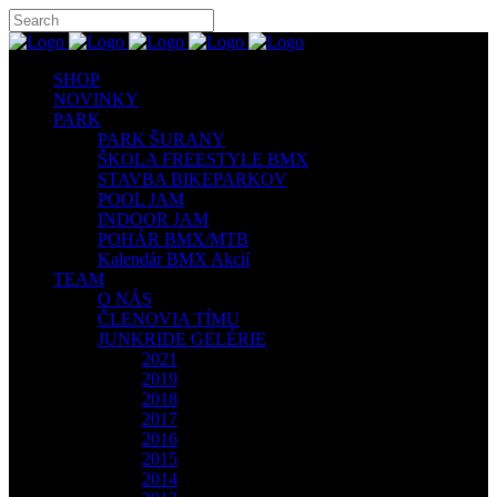
SHOP
NOVINKY
PARK
PARK ŠURANY
ŠKOLA FREESTYLE BMX
STAVBA BIKEPARKOV
POOL JAM
INDOOR JAM
POHÁR BMX/MTB
Kalendár BMX Akcií
TEAM
O NÁS
ČLENOVIA TÍMU
JUNKRIDE GELÉRIE
2021
2019
2018
2017
2016
2015
2014