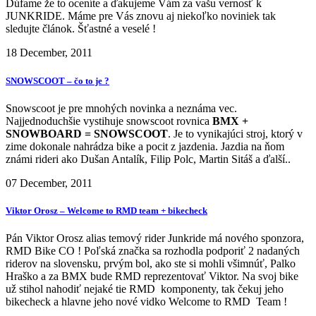
Dúfame že to oceníte a ďakujeme Vám za vašu vernosť k
JUNKRIDE. Máme pre Vás znovu aj niekoľko noviniek tak
sledujte článok. Šťastné a veselé !
18 December, 2011
SNOWSCOOT – čo to je ?
Snowscoot je pre mnohých novinka a neznáma vec.
Najjednoduchšie vystihuje snowscoot rovnica
BMX +
SNOWBOARD = SNOWSCOOT
. Je to vynikajúci stroj, ktorý v
zime dokonale nahrádza bike a pocit z jazdenia. Jazdia na ňom
známi rideri ako Dušan Antalík, Filip Polc, Martin Sitáš a ďalší..
07 December, 2011
Viktor Orosz – Welcome to RMD team + bikecheck
Pán Viktor Orosz alias temový rider Junkride má nového sponzora,
RMD Bike CO ! Poľská značka sa rozhodla podporiť 2 nadaných
riderov na slovensku, prvým bol, ako ste si mohli všimnúť, Palko
Hraško a za BMX bude RMD reprezentovať Viktor. Na svoj bike
už stihol nahodiť nejaké tie RMD komponenty, tak čekuj jeho
bikecheck a hlavne jeho nové vidko Welcome to RMD Team !