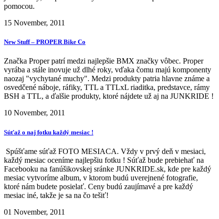
pomocou.
15 November, 2011
New Stuff – PROPER Bike Co
Značka Proper patrí medzi najlepšie BMX značky vôbec. Proper
vyrába a stále inovuje už dlhé roky, vďaka čomu majú komponenty
naozaj "vychytané muchy". Medzi produkty patria hlavne známe a
osvedčené náboje, ráfiky, TTL a TTLxL riaditka, predstavce, rámy
BSH a TTL, a ďalšie produkty, ktoré nájdete už aj na JUNKRIDE !
10 November, 2011
Súťaž o naj fotku každý mesiac !
Spúšťame súťaž FOTO MESIACA. Vždy v prvý deň v mesiaci,
každý mesiac oceníme najlepšiu fotku ! Súťaž bude prebiehať na
Facebooku na fanúšikovskej sránke JUNKRIDE.sk, kde pre každý
mesiac vytvoríme album, v ktorom budú uverejnené fotografie,
ktoré nám budete posielať. Ceny budú zaujímavé a pre každý
mesiac iné, takže je sa na čo tešiť!
01 November, 2011