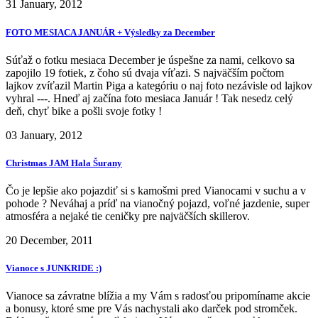
31 January, 2012
FOTO MESIACA JANUÁR + Výsledky za December
Súťaž o fotku mesiaca December je úspešne za nami, celkovo sa
zapojilo 19 fotiek, z čoho sú dvaja víťazi. S najväčším počtom
lajkov zvíťazil Martin Piga a kategóriu o naj foto nezávisle od lajkov
vyhral ---. Hneď aj začína foto mesiaca Január ! Tak nesedz celý
deň, chyť bike a pošli svoje fotky !
03 January, 2012
Christmas JAM Hala Šurany
Čo je lepšie ako pojazdiť si s kamošmi pred Vianocami v suchu a v
pohode ? Neváhaj a príď na vianočný pojazd, voľné jazdenie, super
atmosféra a nejaké tie ceničky pre najväčších skillerov.
20 December, 2011
Vianoce s JUNKRIDE :)
Vianoce sa závratne blížia a my Vám s radosťou pripomíname akcie
a bonusy, ktoré sme pre Vás nachystali ako darček pod stromček.