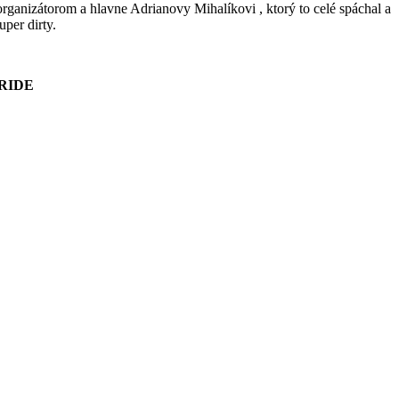
rganizátorom a hlavne Adrianovy Mihalíkovi , ktorý to celé spáchal a
per dirty.
KRIDE