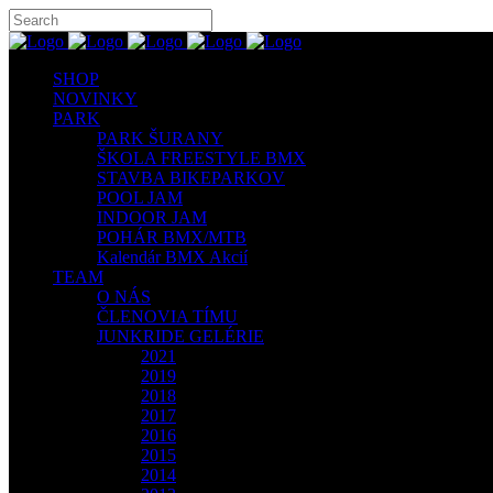
SHOP
NOVINKY
PARK
PARK ŠURANY
ŠKOLA FREESTYLE BMX
STAVBA BIKEPARKOV
POOL JAM
INDOOR JAM
POHÁR BMX/MTB
Kalendár BMX Akcií
TEAM
O NÁS
ČLENOVIA TÍMU
JUNKRIDE GELÉRIE
2021
2019
2018
2017
2016
2015
2014