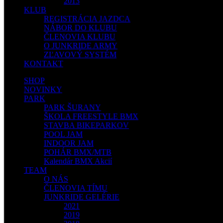
2013
KLUB
REGISTRÁCIA JAZDCA
NÁBOR DO KLUBU
ČLENOVIA KLUBU
O JUNKRIDE ARMY
ZĽAVOVÝ SYSTÉM
KONTAKT
SHOP
NOVINKY
PARK
PARK ŠURANY
ŠKOLA FREESTYLE BMX
STAVBA BIKEPARKOV
POOL JAM
INDOOR JAM
POHÁR BMX/MTB
Kalendár BMX Akcií
TEAM
O NÁS
ČLENOVIA TÍMU
JUNKRIDE GELÉRIE
2021
2019