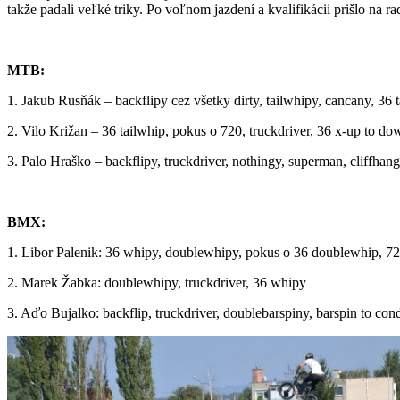
takže padali veľké triky. Po voľnom jazdení a kvalifikácii prišlo na rad 
MTB:
1. Jakub Rusňák – backflipy cez všetky dirty, tailwhipy, cancany, 36 t
2. Vilo Križan – 36 tailwhip, pokus o 720, truckdriver, 36 x-up to d
3. Palo Hraško – backflipy, truckdriver, nothingy, superman, cliffhang
BMX:
1. Libor Palenik: 36 whipy, doublewhipy, pokus o 36 doublewhip, 7
2. Marek Žabka: doublewhipy, truckdriver, 36 whipy
3. Aďo Bujalko: backflip, truckdriver, doublebarspiny, barspin to con