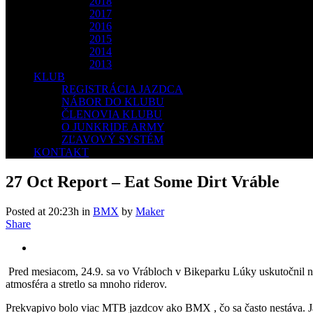
2018
2017
2016
2015
2014
2013
KLUB
REGISTRÁCIA JAZDCA
NÁBOR DO KLUBU
ČLENOVIA KLUBU
O JUNKRIDE ARMY
ZĽAVOVÝ SYSTÉM
KONTAKT
27 Oct
Report – Eat Some Dirt Vráble
Posted at 20:23h
in
BMX
by
Maker
Share
Pred mesiacom, 24.9. sa vo Vrábloch v Bikeparku Lúky uskutočnil n
atmosféra a stretlo sa mnoho riderov.
Prekvapivo bolo viac MTB jazdcov ako BMX , čo sa často nestáva. Ja