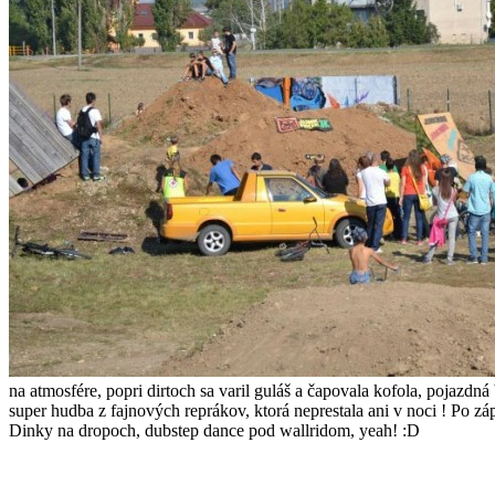
na atmosfére, popri dirtoch sa varil guláš a čapovala kofola, pojazd
super hudba z fajnových reprákov, ktorá neprestala ani v noci ! Po zápa
Dinky na dropoch, dubstep dance pod wallridom, yeah! :D