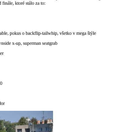
finále, ktoré stálo za to:
able, pokus o backflip-tailwhip, všetko v mega štýle
ownside x-up, superman seatgrab
er
20
dor