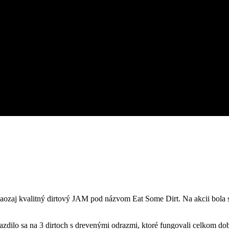
aozaj kvalitný dirtový JAM pod názvom Eat Some Dirt. Na akcii bola 
zdilo sa na 3 dirtoch s drevenými odrazmi, ktoré fungovali celkom do