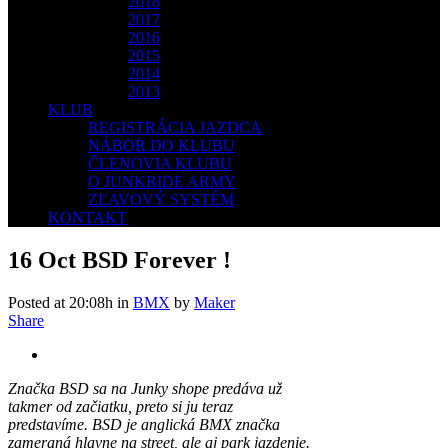
2018
2017
2016
2015
2014
2013
KLUB
REGISTRÁCIA JAZDCA
NÁBOR DO KLUBU
ČLENOVIA KLUBU
O JUNKRIDE ARMY
ZĽAVOVÝ SYSTÉM
KONTAKT
16 Oct
BSD Forever !
Posted at 20:08h
in
BMX
by
Maker
Share
Značka BSD sa na Junky shope predáva už
takmer od začiatku, preto si ju teraz
predstavíme. BSD je anglická BMX značka
zameraná hlavne na street, ale aj park jazdenie.