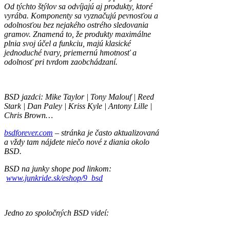
Od týchto štýlov sa odvíjajú aj produkty, ktoré
vyrába. Komponenty sa vyznačujú pevnosťou a
odolnosťou
bez nejakého ostrého sledovania
gramov. Znamená to, že produkty maximálne
plnia svoj účel a funkciu, majú klasické
jednoduché tvary, priemernú hmotnosť a
odolnosť pri tvrdom zaobchádzaní.
BSD jazdci: Mike Taylor | Tony Malouf | Reed
Stark | Dan Paley | Kriss Kyle | Antony Lille |
Chris Brown…
bsdforever.com
– stránka je často aktualizovaná
a vždy tam nájdete niečo nové z diania okolo
BSD.
BSD na junky shope pod linkom:
www.junkride.sk/eshop/9_bsd
Jedno zo spoločných BSD videí: