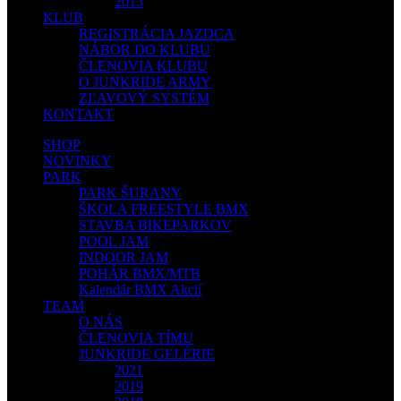
2013
KLUB
REGISTRÁCIA JAZDCA
NÁBOR DO KLUBU
ČLENOVIA KLUBU
O JUNKRIDE ARMY
ZĽAVOVÝ SYSTÉM
KONTAKT
SHOP
NOVINKY
PARK
PARK ŠURANY
ŠKOLA FREESTYLE BMX
STAVBA BIKEPARKOV
POOL JAM
INDOOR JAM
POHÁR BMX/MTB
Kalendár BMX Akcií
TEAM
O NÁS
ČLENOVIA TÍMU
JUNKRIDE GELÉRIE
2021
2019