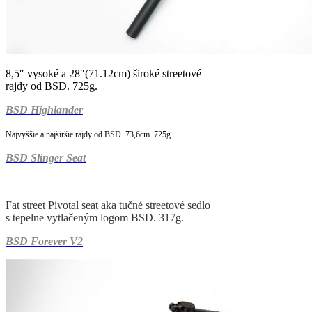
8,5″ vysoké a 28″(71.12cm) široké streetové
rajdy od BSD. 725g.
BSD Highlander
Najvyššie a najširšie rajdy od BSD. 73,6cm. 725g.
BSD Slinger Seat
Fat street Pivotal seat aka tučné streetové sedlo
s tepelne vytlačeným logom BSD. 317g.
BSD Forever V2