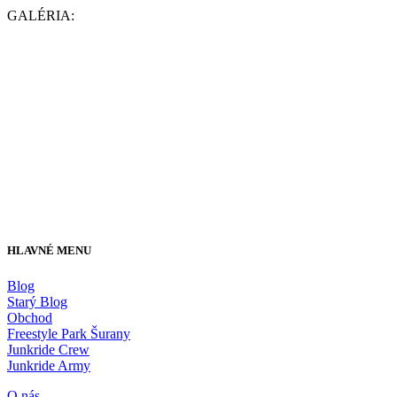
GALÉRIA:
HLAVNÉ MENU
Blog
Starý Blog
Obchod
Freestyle Park Šurany
Junkride Crew
Junkride Army
O nás