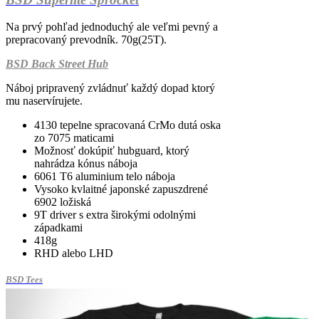
Na prvý pohľad jednoduchý ale veľmi pevný a
prepracovaný prevodník. 70g(25T).
BSD Back Street Hub
Náboj pripravený zvládnuť každý dopad ktorý
mu naservírujete.
4130 tepelne spracovaná CrMo dutá oska
zo 7075 maticami
Možnosť dokúpiť hubguard, ktorý
nahrádza kónus náboja
6061 T6 aluminium telo náboja
Vysoko kvlaitné japonské zapuszdrené
6902 ložiská
9T driver s extra širokými odolnými
západkami
418g
RHD alebo LHD
BSD Tees