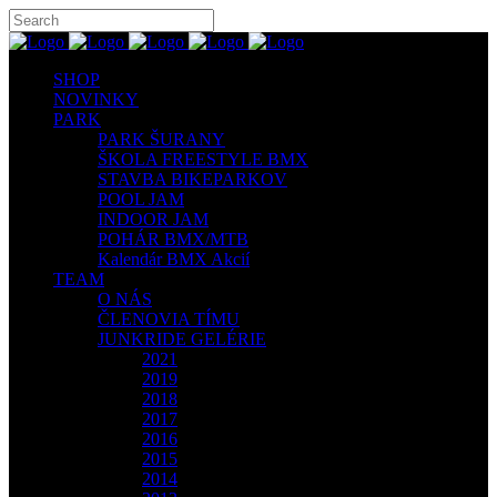
SHOP
NOVINKY
PARK
PARK ŠURANY
ŠKOLA FREESTYLE BMX
STAVBA BIKEPARKOV
POOL JAM
INDOOR JAM
POHÁR BMX/MTB
Kalendár BMX Akcií
TEAM
O NÁS
ČLENOVIA TÍMU
JUNKRIDE GELÉRIE
2021
2019
2018
2017
2016
2015
2014