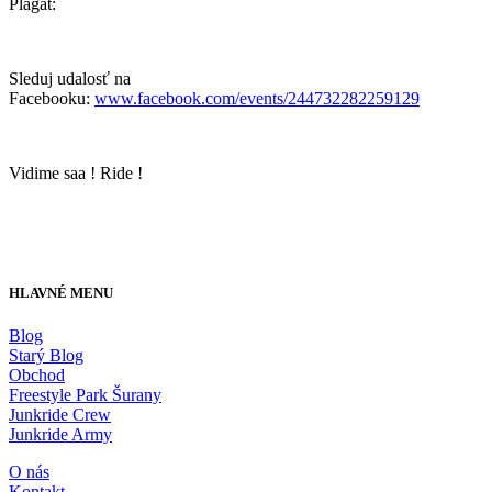
Plagát:
Sleduj udalosť na
Facebooku:
www.facebook.com/events/244732282259129
Vidime saa ! Ride !
HLAVNÉ MENU
Blog
Starý Blog
Obchod
Freestyle Park Šurany
Junkride Crew
Junkride Army
O nás
Kontakt