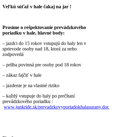
Veľkú súťaž v hale čakaj na jar !
Prosíme o rešpektovanie prevádzkového
poriadku v hale, hlavné body:
– jazdci do 15 rokov vstupujú do haly len v
sprievode osoby nad 18, ktorá za neho
zodpovedá
– prilba povinná pre osoby pod 18 rokov
– zákaz fajčiť v hale
– jazdenie je na vlastné riziko
– každý vstupuje do haly po prečítaní
prevádzkového poriadku :
www.junkride.sk/prevadzkovyporiadokhalasurany.doc