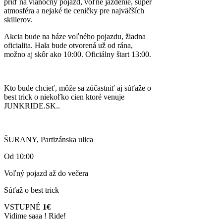
príď na vianočný pojazd, voľné jazdenie, super
atmosféra a nejaké tie ceničky pre najväčších
skillerov.
Akcia bude na báze voľného pojazdu, žiadna
oficialita. Hala bude otvorená už od rána,
možno aj skôr ako 10:00. Oficiálny štart 13:00.
Kto bude chcieť, môže sa zúčastniť aj súťaže o
best trick o niekoľko cien ktoré venuje
JUNKRIDE.SK..
ŠURANY, Partizánska ulica
Od 10:00
Voľný pojazd až do večera
Súťaž o best trick
VSTUPNÉ
1€
Vidime saaa ! Ride!