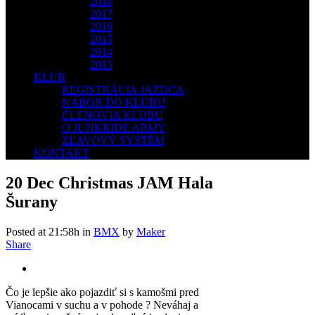
2018
2017
2016
2015
2014
2013
KLUB
REGISTRÁCIA JAZDCA
NÁBOR DO KLUBU
ČLENOVIA KLUBU
O JUNKRIDE ARMY
ZĽAVOVÝ SYSTÉM
KONTAKT
20 Dec
Christmas JAM Hala
Šurany
Posted at 21:58h
in
BMX
by
Maker
Share
Čo je lepšie ako pojazdiť si s kamošmi pred
Vianocami v suchu a v pohode ? Neváhaj a