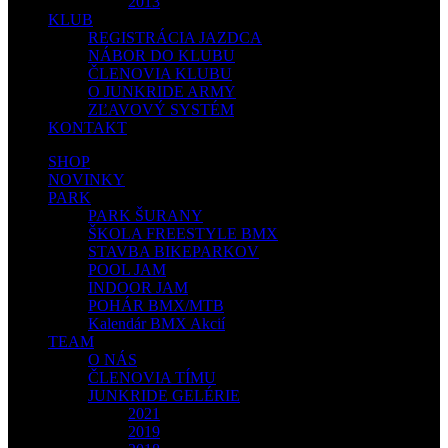
2013
KLUB
REGISTRÁCIA JAZDCA
NÁBOR DO KLUBU
ČLENOVIA KLUBU
O JUNKRIDE ARMY
ZĽAVOVÝ SYSTÉM
KONTAKT
SHOP
NOVINKY
PARK
PARK ŠURANY
ŠKOLA FREESTYLE BMX
STAVBA BIKEPARKOV
POOL JAM
INDOOR JAM
POHÁR BMX/MTB
Kalendár BMX Akcií
TEAM
O NÁS
ČLENOVIA TÍMU
JUNKRIDE GELÉRIE
2021
2019