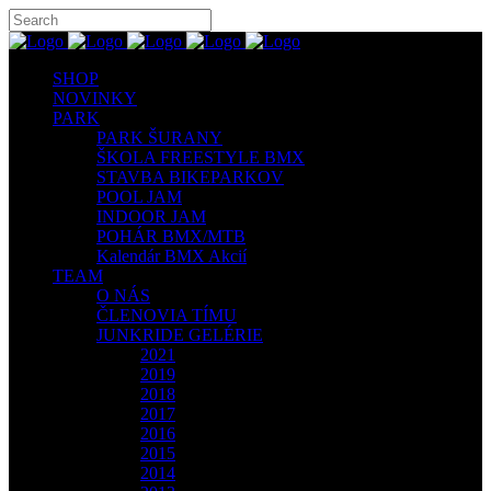
SHOP
NOVINKY
PARK
PARK ŠURANY
ŠKOLA FREESTYLE BMX
STAVBA BIKEPARKOV
POOL JAM
INDOOR JAM
POHÁR BMX/MTB
Kalendár BMX Akcií
TEAM
O NÁS
ČLENOVIA TÍMU
JUNKRIDE GELÉRIE
2021
2019
2018
2017
2016
2015
2014