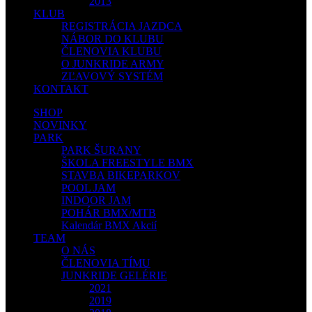
2013
KLUB
REGISTRÁCIA JAZDCA
NÁBOR DO KLUBU
ČLENOVIA KLUBU
O JUNKRIDE ARMY
ZĽAVOVÝ SYSTÉM
KONTAKT
SHOP
NOVINKY
PARK
PARK ŠURANY
ŠKOLA FREESTYLE BMX
STAVBA BIKEPARKOV
POOL JAM
INDOOR JAM
POHÁR BMX/MTB
Kalendár BMX Akcií
TEAM
O NÁS
ČLENOVIA TÍMU
JUNKRIDE GELÉRIE
2021
2019