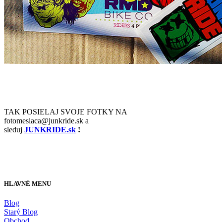
TAK POSIELAJ SVOJE FOTKY NA
fotomesiaca@junkride.sk a
sleduj
JUNKRIDE.sk
!
HLAVNÉ MENU
Blog
Starý Blog
Obchod