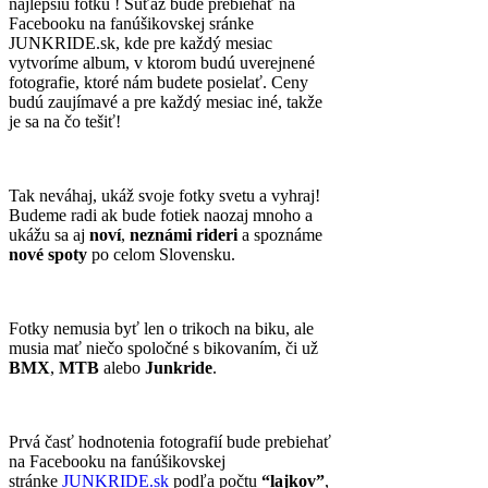
najlepšiu fotku ! Súťaž bude prebiehať na
Facebooku na fanúšikovskej sránke
JUNKRIDE.sk, kde pre každý mesiac
vytvoríme album, v ktorom budú uverejnené
fotografie, ktoré nám budete posielať. Ceny
budú zaujímavé a pre každý mesiac iné, takže
je sa na čo tešiť!
Tak neváhaj, ukáž svoje fotky svetu a vyhraj!
Budeme radi ak bude fotiek naozaj mnoho a
ukážu sa aj
noví
,
neznámi
rideri
a spoznáme
nové spoty
po celom Slovensku.
Fotky nemusia byť len o trikoch na biku, ale
musia mať niečo spoločné s bikovaním, či už
BMX
,
MTB
alebo
Junkride
.
Prvá časť hodnotenia fotografií bude prebiehať
na Facebooku na fanúšikovskej
stránke
JUNKRIDE.sk
podľa počtu
“lajkov”
,