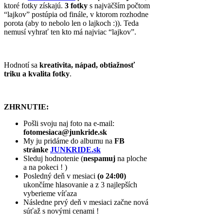
ktoré fotky získajú.
3 fotky
s najväčším počtom
“lajkov” postúpia od finále, v ktorom rozhodne
porota (aby to nebolo len o lajkoch :)). Teda
nemusí vyhrať ten kto má najviac “lajkov”.
Hodnotí sa
kreativita, nápad, obtiažnosť
triku a kvalita fotky
.
ZHRNUTIE:
Pošli svoju naj foto na e-mail:
fotomesiaca@junkride.sk
My ju pridáme do albumu na
FB
stránke
JUNKRIDE.sk
Sleduj hodnotenie (
nespamuj
na ploche
a na pokeci ! )
Posledný deň v mesiaci
(o 24:00)
ukončíme hlasovanie a z 3 najlepších
vyberieme víťaza
Následne prvý deň v mesiaci začne nová
súťaž s novými cenami !