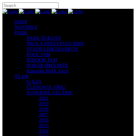
SHOP
NOVINKY
PARK
PARK ŠURANY
ŠKOLA FREESTYLE BMX
STAVBA BIKEPARKOV
POOL JAM
INDOOR JAM
POHÁR BMX/MTB
Kalendár BMX Akcií
TEAM
O NÁS
ČLENOVIA TÍMU
JUNKRIDE GELÉRIE
2021
2019
2018
2017
2016
2015
2014