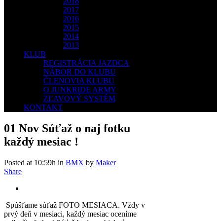
2018
2017
2016
2015
2014
2013
KLUB
REGISTRÁCIA JAZDCA
NÁBOR DO KLUBU
ČLENOVIA KLUBU
O JUNKRIDE ARMY
ZĽAVOVÝ SYSTÉM
KONTAKT
01 Nov
Súťaž o naj fotku
každý mesiac !
Posted at 10:59h
in
BMX
by
Maker
Share
Spúšťame súťaž FOTO MESIACA. Vždy v
prvý deň v mesiaci, každý mesiac oceníme