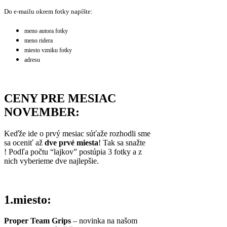
Do e-mailu okrem fotky napíšte:
meno autora fotky
meno ridera
miesto vzniku fotky
adresu
CENY PRE MESIAC
NOVEMBER:
Keďže ide o prvý mesiac súťaže rozhodli sme
sa oceniť až
dve prvé miesta
! Tak sa snažte
! Podľa počtu “lajkov” postúpia 3 fotky a z
nich vyberieme dve najlepšie.
1.miesto:
Proper Team Grips
– novinka na našom