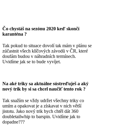
Čo chystáš na sezónu 2020 keď skončí
karanténa ?
Tak pokud to situace dovolí tak mám v plánu se
zúčastnit všech klíčových závodů v ČR, které
doufám budou v náhradních termínech.
Uvidíme jak se to bude vyvíjet.
Na aké triky sa aktuálne sústreďuješ a aký
nový trik by si sa chcel naučiť tento rok ?
Tak snažím se vždy udržet všechny triky co
umím a opakovat je a získavat v nich větší
jistotu. Jako nový trik bych chtěl dát 360
doubletailwhip to barspin. Uvidíme jak to
dopadne???