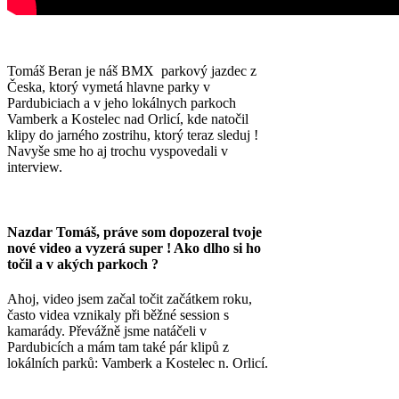
Tomáš Beran je náš BMX parkový jazdec z
Česka, ktorý vymetá hlavne parky v
Pardubiciach a v jeho lokálnych parkoch
Vamberk a Kostelec nad Orlicí, kde natočil
klipy do jarného zostrihu, ktorý teraz sleduj !
Navyše sme ho aj trochu vyspovedali v
interview.
Nazdar Tomáš, práve som dopozeral tvoje
nové video a vyzerá super ! Ako dlho si ho
točil a v akých parkoch ?
Ahoj, video jsem začal točit začátkem roku,
často videa vznikaly při běžné session s
kamarády. Převážně jsme natáčeli v
Pardubicích a mám tam také pár klipů z
lokálních parků: Vamberk a Kostelec n. Orlicí.