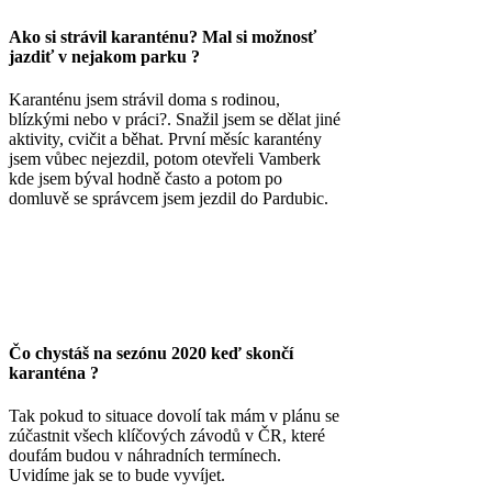
Ako si strávil karanténu? Mal si možnosť
jazdiť v nejakom parku ?
Karanténu jsem strávil doma s rodinou,
blízkými nebo v práci?. Snažil jsem se dělat jiné
aktivity, cvičit a běhat. První měsíc karantény
jsem vůbec nejezdil, potom otevřeli Vamberk
kde jsem býval hodně často a potom po
domluvě se správcem jsem jezdil do Pardubic.
Čo chystáš na sezónu 2020 keď skončí
karanténa ?
Tak pokud to situace dovolí tak mám v plánu se
zúčastnit všech klíčových závodů v ČR, které
doufám budou v náhradních termínech.
Uvidíme jak se to bude vyvíjet.