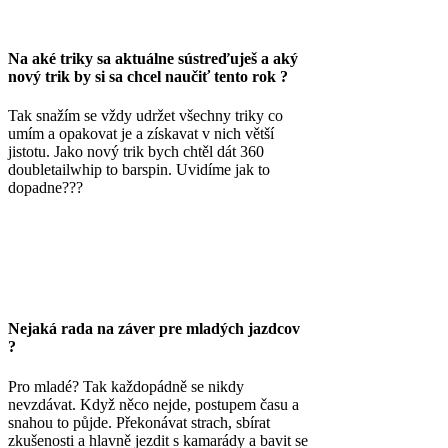
Na aké triky sa aktuálne sústreďuješ a aký
nový trik by si sa chcel naučiť tento rok ?
Tak snažím se vždy udržet všechny triky co
umím a opakovat je a získavat v nich větší
jistotu. Jako nový trik bych chtěl dát 360
doubletailwhip to barspin. Uvidíme jak to
dopadne???
Nejaká rada na záver pre mladých jazdcov
?
Pro mladé? Tak každopádně se nikdy
nevzdávat. Když něco nejde, postupem času a
snahou to půjde. Překonávat strach, sbírat
zkušenosti a hlavně jezdit s kamarády a bavit se