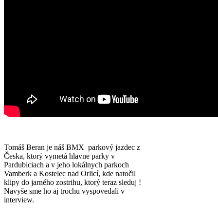
Tomáš Beran je náš BMX parkový jazdec z
Česka, ktorý vymetá hlavne parky v
Pardubiciach a v jeho lokálnych parkoch
Vamberk a Kostelec nad Orlicí, kde natočil
klipy do jarného zostrihu, ktorý teraz sleduj !
Navyše sme ho aj trochu vyspovedali v
interview.