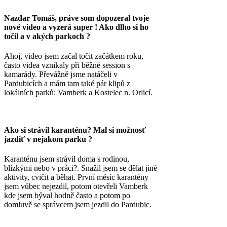
Nazdar Tomáš, práve som dopozeral tvoje
nové video a vyzerá super ! Ako dlho si ho
točil a v akých parkoch ?
Ahoj, video jsem začal točit začátkem roku,
často videa vznikaly při běžné session s
kamarády. Převážně jsme natáčeli v
Pardubicích a mám tam také pár klipů z
lokálních parků: Vamberk a Kostelec n. Orlicí.
Ako si strávil karanténu? Mal si možnosť
jazdiť v nejakom parku ?
Karanténu jsem strávil doma s rodinou,
blízkými nebo v práci?. Snažil jsem se dělat jiné
aktivity, cvičit a běhat. První měsíc karantény
jsem vůbec nejezdil, potom otevřeli Vamberk
kde jsem býval hodně často a potom po
domluvě se správcem jsem jezdil do Pardubic.