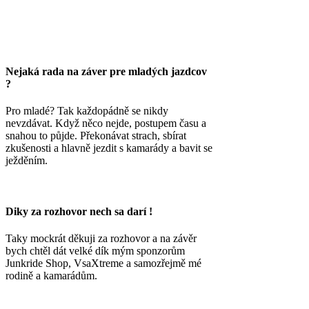
Nejaká rada na záver pre mladých jazdcov
?
Pro mladé? Tak každopádně se nikdy
nevzdávat. Když něco nejde, postupem času a
snahou to půjde. Překonávat strach, sbírat
zkušenosti a hlavně jezdit s kamarády a bavit se
ježděním.
Diky za rozhovor nech sa darí !
Taky mockrát děkuji za rozhovor a na závěr
bych chtěl dát velké dík mým sponzorům
Junkride Shop, VsaXtreme a samozřejmě mé
rodině a kamarádům.