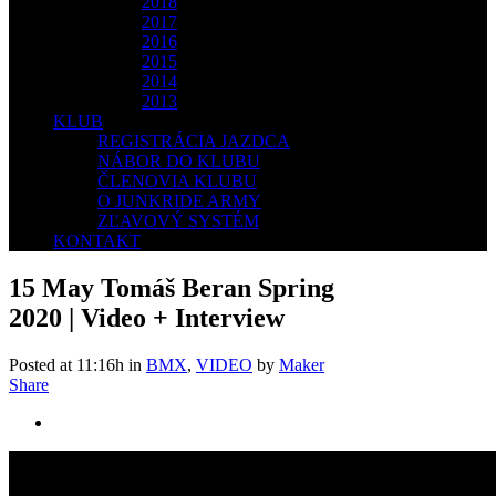
2018
2017
2016
2015
2014
2013
KLUB
REGISTRÁCIA JAZDCA
NÁBOR DO KLUBU
ČLENOVIA KLUBU
O JUNKRIDE ARMY
ZĽAVOVÝ SYSTÉM
KONTAKT
15 May
Tomáš Beran Spring
2020 | Video + Interview
Posted at 11:16h
in
BMX
,
VIDEO
by
Maker
Share