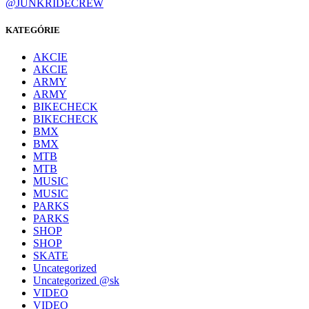
@JUNKRIDECREW
KATEGÓRIE
AKCIE
AKCIE
ARMY
ARMY
BIKECHECK
BIKECHECK
BMX
BMX
MTB
MTB
MUSIC
MUSIC
PARKS
PARKS
SHOP
SHOP
SKATE
Uncategorized
Uncategorized @sk
VIDEO
VIDEO