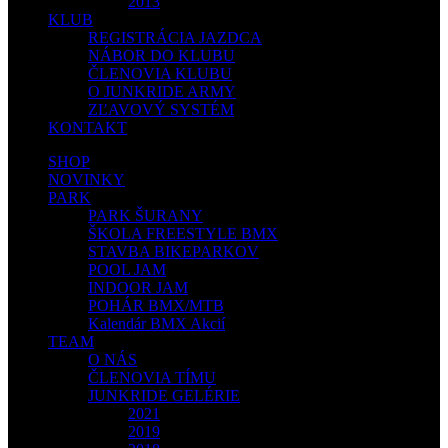
2013
KLUB
REGISTRÁCIA JAZDCA
NÁBOR DO KLUBU
ČLENOVIA KLUBU
O JUNKRIDE ARMY
ZĽAVOVÝ SYSTÉM
KONTAKT
SHOP
NOVINKY
PARK
PARK ŠURANY
ŠKOLA FREESTYLE BMX
STAVBA BIKEPARKOV
POOL JAM
INDOOR JAM
POHÁR BMX/MTB
Kalendár BMX Akcií
TEAM
O NÁS
ČLENOVIA TÍMU
JUNKRIDE GELÉRIE
2021
2019