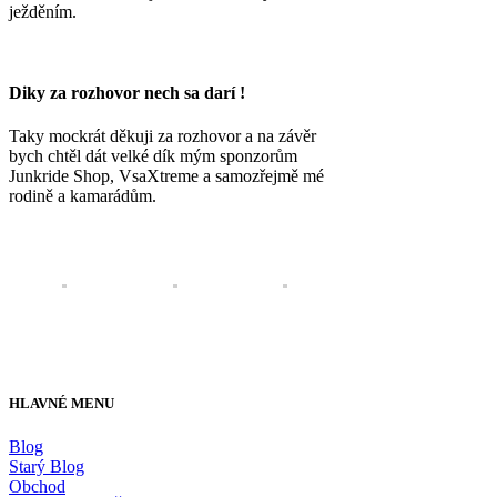
ježděním.
Diky za rozhovor nech sa darí !
Taky mockrát děkuji za rozhovor a na závěr
bych chtěl dát velké dík mým sponzorům
Junkride Shop, VsaXtreme a samozřejmě mé
rodině a kamarádům.
HLAVNÉ MENU
Blog
Starý Blog
Obchod