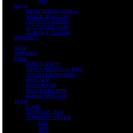
2013
KLUB
REGISTRÁCIA JAZDCA
NÁBOR DO KLUBU
ČLENOVIA KLUBU
O JUNKRIDE ARMY
ZĽAVOVÝ SYSTÉM
KONTAKT
SHOP
NOVINKY
PARK
PARK ŠURANY
ŠKOLA FREESTYLE BMX
STAVBA BIKEPARKOV
POOL JAM
INDOOR JAM
POHÁR BMX/MTB
Kalendár BMX Akcií
TEAM
O NÁS
ČLENOVIA TÍMU
JUNKRIDE GELÉRIE
2021
2019