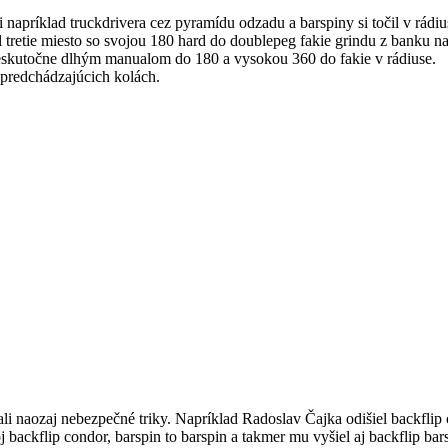
i napríklad truckdrivera cez pyramídu odzadu a barspiny si točil v rádi
 tretie miesto so svojou 180 hard do doublepeg fakie grindu z banku n
 neskutočne dlhým manualom do 180 a vysokou 360 do fakie v rádiuse.
 predchádzajúcich kolách.
ali naozaj nebezpečné triky. Napríklad Radoslav Čajka odišiel backflip 
 backflip condor, barspin to barspin a takmer mu vyšiel aj backflip bars