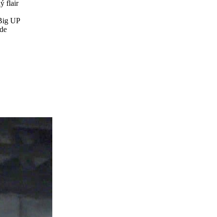
 flair
 Big UP
kde