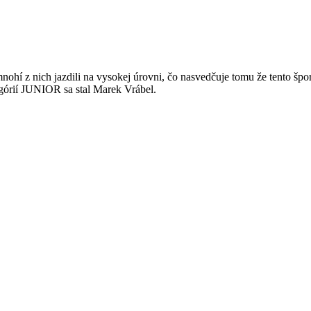
hí z nich jazdili na vysokej úrovni, čo nasvedčuje tomu že tento špor
górií JUNIOR sa stal Marek Vrábel.