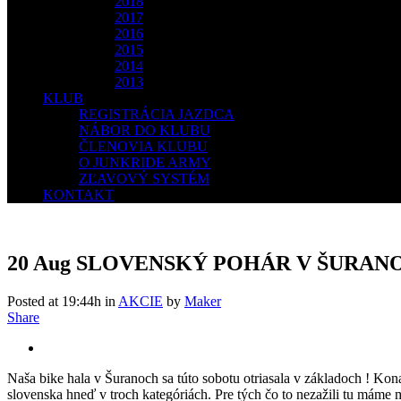
2018
2017
2016
2015
2014
2013
KLUB
REGISTRÁCIA JAZDCA
NÁBOR DO KLUBU
ČLENOVIA KLUBU
O JUNKRIDE ARMY
ZĽAVOVÝ SYSTÉM
KONTAKT
20 Aug
SLOVENSKÝ POHÁR V ŠURANO
Posted at 19:44h
in
AKCIE
by
Maker
Share
Naša bike hala v Šuranoch sa túto sobotu otriasala v základoch ! Kon
slovenska hneď v troch kategóriách. Pre tých čo to nezažili tu máme m