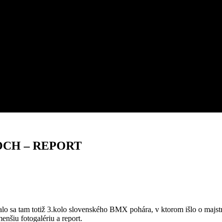
CH – REPORT
alo sa tam totiž 3.kolo slovenského BMX pohára, v ktorom išlo o majst
enšiu fotogalériu a report.