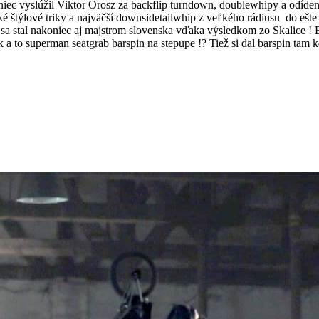
oniec vyslúžil Viktor Orosz za backflip turndown, doublewhipy a odídený
ké štýlové triky a najväčší downsidetailwhip z veľkého rádiusu do ešte
 sa stal nakoniec aj majstrom slovenska vďaka výsledkom zo Skalice !
k a to superman seatgrab barspin na stepupe !? Tiež si dal barspin tam 