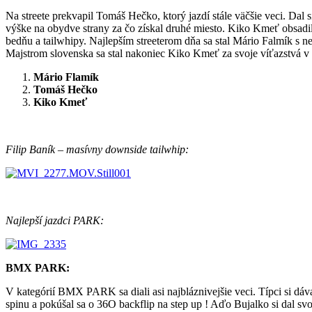
Na streete prekvapil Tomáš Hečko, ktorý jazdí stále väčšie veci. Dal s
výške na obydve strany za čo získal druhé miesto. Kiko Kmeť obsadil
bedňu a tailwhipy. Najlepším streeterom dňa sa stal Mário Falmík s
Majstrom slovenska sa stal nakoniec Kiko Kmeť za svoje víťazstvá v
Mário Flamík
Tomáš Hečko
Kiko Kmeť
Filip Baník – masívny downside tailwhip:
Najlepší jazdci PARK:
BMX PARK:
V kategórií BMX PARK sa diali asi najbláznivejšie veci. Típci si dáv
spinu a pokúšal sa o 36O backflip na step up ! Aďo Bujalko si dal svoj