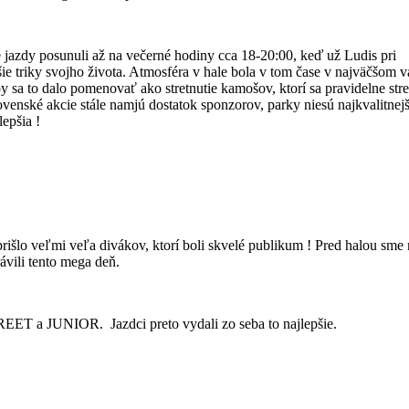
 jazdy posunuli až na večerné hodiny cca 18-20:00, keď už Ludis pri
šie triky svojho života. Atmosféra v hale bola v tom čase v najväčšom v
by sa to dalo pomenovať ako stretnutie kamošov, ktorí sa pravidelne str
lovenské akcie stále namjú dostatok sponzorov, parky niesú najkvalitnejš
lepšia !
 prišlo veľmi veľa divákov, ktorí boli skvelé publikum ! Pred halou sme 
rávili tento mega deň.
REET a JUNIOR. Jazdci preto vydali zo seba to najlepšie.