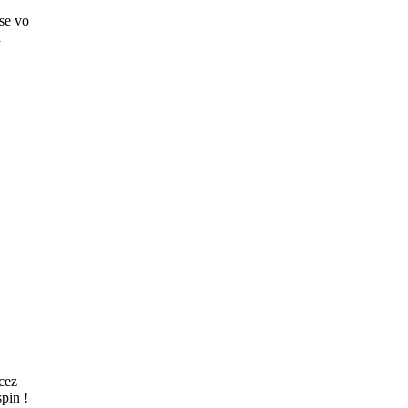
use vo
a
cez
pin !