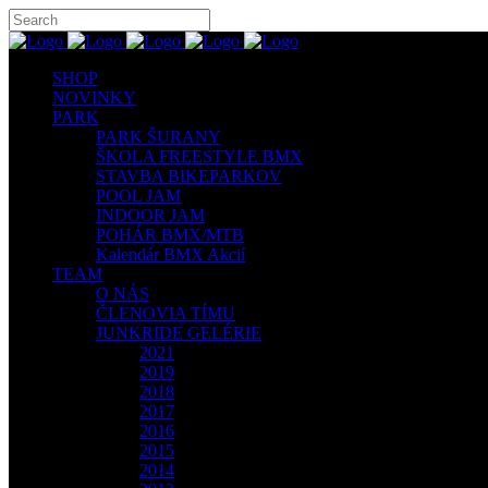
SHOP
NOVINKY
PARK
PARK ŠURANY
ŠKOLA FREESTYLE BMX
STAVBA BIKEPARKOV
POOL JAM
INDOOR JAM
POHÁR BMX/MTB
Kalendár BMX Akcií
TEAM
O NÁS
ČLENOVIA TÍMU
JUNKRIDE GELÉRIE
2021
2019
2018
2017
2016
2015
2014