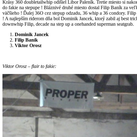
Krásy 360 doubletailwhip odišiel Libor Paleník. Tretie miesto si nak
do fakie na stepupe ! Bláznivé druhé miesto dostal Filip Baník za veľ
väčšieho ! Ďalej 36O cez stepup odzadu, 36 whip a 36 condory. Filip
! A najlepším riderom dňa bol Dominik Jancek, ktorý zabil aj best tric
downwhip Filip, decade na step up a onehanded superman seatgrab.
Dominik Jancek
Filip Baník
Viktor Orosz
Viktor Orosz – flair to fakie: