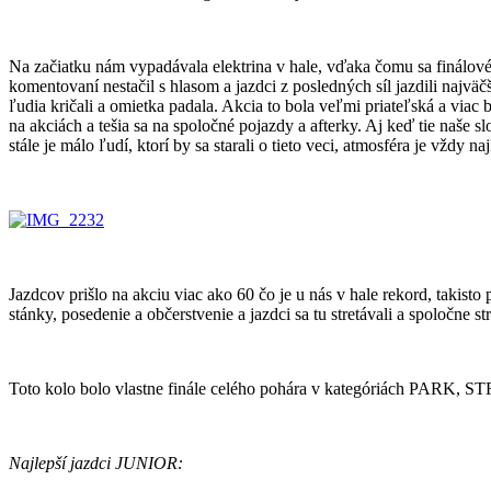
Na začiatku nám vypadávala elektrina v hale, vďaka čomu sa finálové
komentovaní nestačil s hlasom a jazdci z posledných síl jazdili najväč
ľudia kričali a omietka padala. Akcia to bola veľmi priateľská a viac 
na akciách a tešia sa na spoločné pojazdy a afterky. Aj keď tie naše s
stále je málo ľudí, ktorí by sa starali o tieto veci, atmosféra je vždy naj
Jazdcov prišlo na akciu viac ako 60 čo je u nás v hale rekord, takisto
stánky, posedenie a občerstvenie a jazdci sa tu stretávali a spoločne st
Toto kolo bolo vlastne finále celého pohára v kategóriách PARK, ST
Najlepší jazdci JUNIOR: