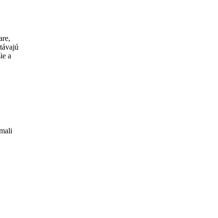
are,
etávajú
ie a
mali