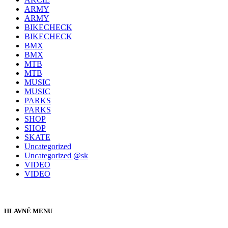
ARMY
ARMY
BIKECHECK
BIKECHECK
BMX
BMX
MTB
MTB
MUSIC
MUSIC
PARKS
PARKS
SHOP
SHOP
SKATE
Uncategorized
Uncategorized @sk
VIDEO
VIDEO
HLAVNÉ MENU