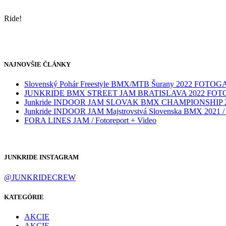
Ride!
NAJNOVŠIE ČLÁNKY
Slovenský Pohár Freestyle BMX/MTB Šurany 2022 FOTO
JUNKRIDE BMX STREET JAM BRATISLAVA 2022 FO
Junkride INDOOR JAM SLOVAK BMX CHAMPIONSHIP 
Junkride INDOOR JAM Majstrovstvá Slovenska BMX 2021 / V
FORA LINES JAM / Fotoreport + Video
JUNKRIDE INSTAGRAM
@JUNKRIDECREW
KATEGÓRIE
AKCIE
AKCIE