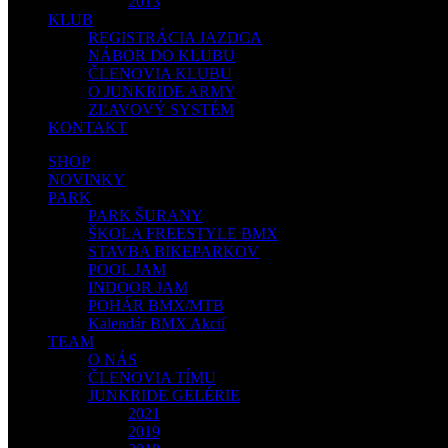
2013
KLUB
REGISTRÁCIA JAZDCA
NÁBOR DO KLUBU
ČLENOVIA KLUBU
O JUNKRIDE ARMY
ZĽAVOVÝ SYSTÉM
KONTAKT
SHOP
NOVINKY
PARK
PARK ŠURANY
ŠKOLA FREESTYLE BMX
STAVBA BIKEPARKOV
POOL JAM
INDOOR JAM
POHÁR BMX/MTB
Kalendár BMX Akcií
TEAM
O NÁS
ČLENOVIA TÍMU
JUNKRIDE GELÉRIE
2021
2019