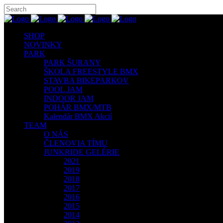
SHOP
NOVINKY
PARK
PARK ŠURANY
ŠKOLA FREESTYLE BMX
STAVBA BIKEPARKOV
POOL JAM
INDOOR JAM
POHÁR BMX/MTB
Kalendár BMX Akcií
TEAM
O NÁS
ČLENOVIA TÍMU
JUNKRIDE GELÉRIE
2021
2019
2018
2017
2016
2015
2014