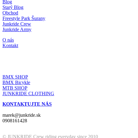
Blog
Starý Blog
Obchod
Freestyle Park Šurany
Junkride Crew
Junkride Army
O nás
Kontakt
JUNKRIDE SHOP
BMX SHOP
BMX Bicykle
MTB SHOP
JUNKRIDE CLOTHING
KONTAKTUJTE NÁS
marek@junkride.sk
0908161428
© JUNKRIDE Crew riding everyday since 2010