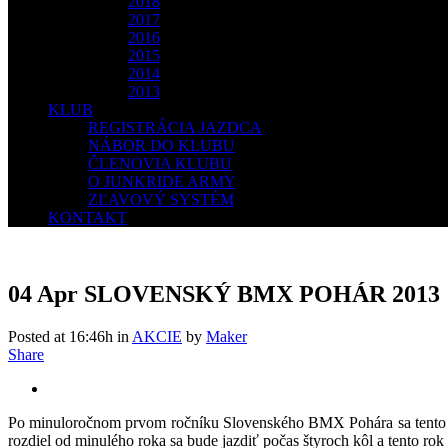
2018
2017
2016
2015
2014
2013
KLUB
REGISTRÁCIA JAZDCA
NÁBOR DO KLUBU
ČLENOVIA KLUBU
O JUNKRIDE ARMY
ZĽAVOVÝ SYSTÉM
KONTAKT
04 Apr
SLOVENSKÝ BMX POHÁR 2013
Posted at 16:46h
in
AKCIE
by
Maker
Share
Po minuloročnom prvom ročníku Slovenského BMX Pohára sa tento ro
rozdiel od minulého roka sa bude jazdiť počas štyroch kôl a tento rok