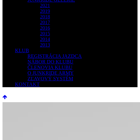
2021
2019
2018
2017
2016
2015
2014
2013
KLUB
REGISTRÁCIA JAZDCA
NÁBOR DO KLUBU
ČLENOVIA KLUBU
O JUNKRIDE ARMY
ZĽAVOVÝ SYSTÉM
KONTAKT