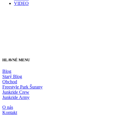
VIDEO
HLAVNÉ MENU
Blog
Starý Blog
Obchod
Freestyle Park Šurany
Junkride Crew
Junkride Army
O nás
Kontakt
JUNKRIDE SHOP