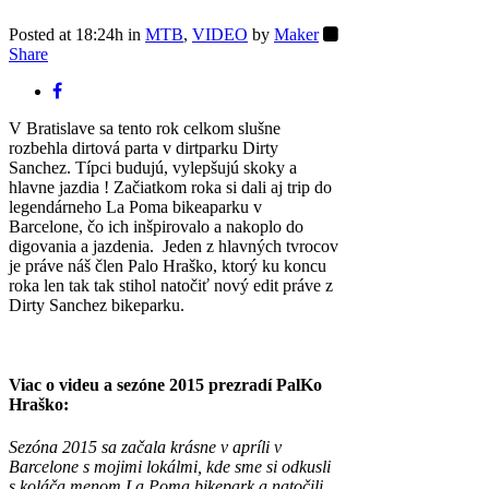
Posted at 18:24h
in
MTB
,
VIDEO
by
Maker
Share
V Bratislave sa tento rok celkom slušne
rozbehla dirtová parta v dirtparku Dirty
Sanchez. Típci budujú, vylepšujú skoky a
hlavne jazdia ! Začiatkom roka si dali aj trip do
legendárneho La Poma bikeaparku v
Barcelone, čo ich inšpirovalo a nakoplo do
digovania a jazdenia. Jeden z hlavných tvrocov
je práve náš člen Palo Hraško, ktorý ku koncu
roka len tak tak stihol natočiť nový edit práve z
Dirty Sanchez bikeparku.
Viac o videu a sezóne 2015 prezradí PalKo
Hraško:
Sezóna 2015 sa začala krásne v apríli v
Barcelone s mojimi lokálmi, kde sme si odkusli
s koláča menom La Poma bikepark a natočili