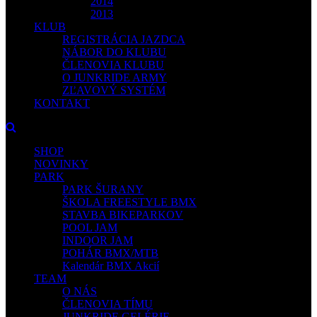
2014
2013
KLUB
REGISTRÁCIA JAZDCA
NÁBOR DO KLUBU
ČLENOVIA KLUBU
O JUNKRIDE ARMY
ZĽAVOVÝ SYSTÉM
KONTAKT
SHOP
NOVINKY
PARK
PARK ŠURANY
ŠKOLA FREESTYLE BMX
STAVBA BIKEPARKOV
POOL JAM
INDOOR JAM
POHÁR BMX/MTB
Kalendár BMX Akcií
TEAM
O NÁS
ČLENOVIA TÍMU
JUNKRIDE GELÉRIE