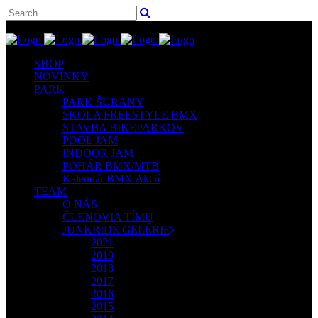
SHOP
NOVINKY
PARK
PARK ŠURANY
ŠKOLA FREESTYLE BMX
STAVBA BIKEPARKOV
POOL JAM
INDOOR JAM
POHÁR BMX/MTB
Kalendár BMX Akcií
TEAM
O NÁS
ČLENOVIA TÍMU
JUNKRIDE GELÉRIE
2021
2019
2018
2017
2016
2015