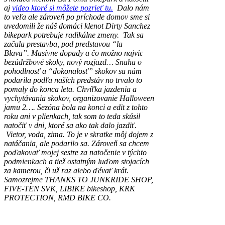
aj
video ktoré si môžete pozrieť tu.
Dalo nám
to veľa ale zároveň po príchode domov sme si
uvedomili že náš domáci klenot Dirty Sanchez
bikepark potrebuje radikálne zmeny. Tak sa
začala prestavba, pod predstavou “la
Blava”. Masívne dopady a čo možno najvic
bezúdržbové skoky, nový rozjazd… Snaha o
pohodlnosť a “dokonalosť” skokov sa nám
podarila podľa naších predstáv no trvalo to
pomaly do konca leta. Chvíľka jazdenia a
vychytávania skokov, organizovanie Halloween
jamu 2…. Sezóna bola na konci a edit z tohto
roku ani v plienkach, tak som to teda skúsil
natočiť v dni, ktoré sa ako tak dalo jazdiť.
Vietor, voda, zima. To je v skratke môj dojem z
natáčania, ale podarilo sa. Zároveň sa chcem
poďakovať mojej sestre za natočenie v týchto
podmienkach a tiež ostatným luďom stojacích
za kamerou, či už raz alebo ďévať krát.
Samozrejme THANKS TO JUNKRIDE SHOP,
FIVE-TEN SVK, LIBIKE bikeshop, KRK
PROTECTION, RMD BIKE CO.