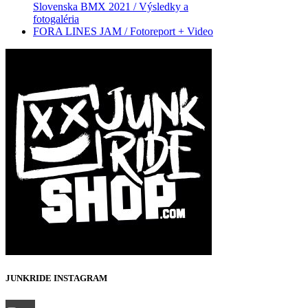
Slovenska BMX 2021 / Výsledky a
fotogaléria
FORA LINES JAM / Fotoreport + Video
JUNKRIDE INSTAGRAM