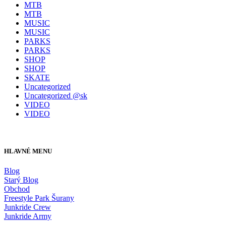
MTB
MTB
MUSIC
MUSIC
PARKS
PARKS
SHOP
SHOP
SKATE
Uncategorized
Uncategorized @sk
VIDEO
VIDEO
HLAVNÉ MENU
Blog
Starý Blog
Obchod
Freestyle Park Šurany
Junkride Crew
Junkride Army