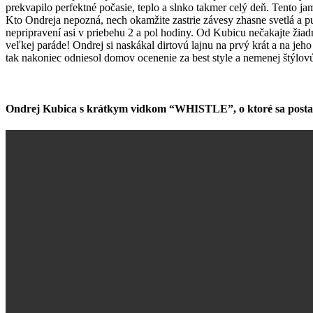
prekvapilo perfektné počasie, teplo a slnko takmer celý deň. Tento 
Kto Ondreja nepozná, nech okamžite zastrie závesy zhasne svetlá a pu
nepripravení asi v priebehu 2 a pol hodiny. Od Kubicu nečakajte žiadne 
veľkej paráde! Ondrej si naskákal dirtovú lajnu na prvý krát a na je
tak nakoniec odniesol domov ocenenie za best style a nemenej štýlov
Ondrej Kubica s krátkym vidkom “WHISTLE”, o ktoré sa postar