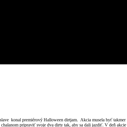
slave konal premiérový Halloween dirtjam. Akcia musela byť takmer
 chalanom pripraviť svoje dva dirty tak, aby sa dali jazdiť. V deň akcie