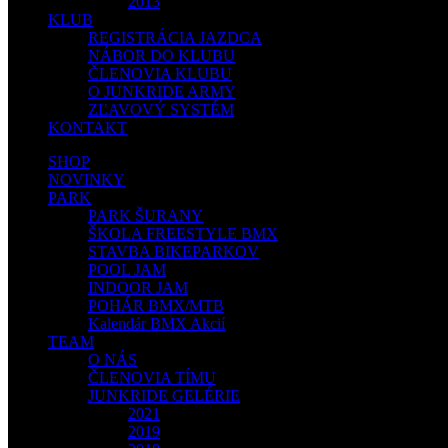
2013
KLUB
REGISTRÁCIA JAZDCA
NÁBOR DO KLUBU
ČLENOVIA KLUBU
O JUNKRIDE ARMY
ZĽAVOVÝ SYSTÉM
KONTAKT
SHOP
NOVINKY
PARK
PARK ŠURANY
ŠKOLA FREESTYLE BMX
STAVBA BIKEPARKOV
POOL JAM
INDOOR JAM
POHÁR BMX/MTB
Kalendár BMX Akcií
TEAM
O NÁS
ČLENOVIA TÍMU
JUNKRIDE GELÉRIE
2021
2019