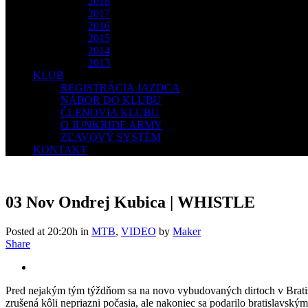
2018
2017
2016
2015
2014
2013
KLUB
REGISTRÁCIA JAZDCA
NÁBOR DO KLUBU
ČLENOVIA KLUBU
O JUNKRIDE ARMY
ZĽAVOVÝ SYSTÉM
KONTAKT
03 Nov
Ondrej Kubica | WHISTLE
Posted at 20:20h
in
MTB
,
VIDEO
by
Maker
Share
Pred nejakým tým týždňom sa na novo vybudovaných dirtoch v Brati
zrušená kôli nepriazni počasia, ale nakoniec sa podarilo bratislavským