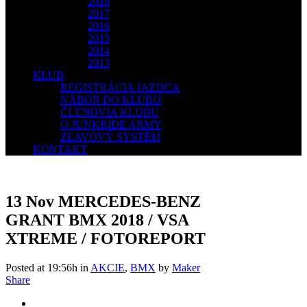
2018
2017
2016
2015
2014
2013
KLUB
REGISTRÁCIA JAZDCA
NÁBOR DO KLUBU
ČLENOVIA KLUBU
O JUNKRIDE ARMY
ZĽAVOVÝ SYSTÉM
KONTAKT
13 Nov
MERCEDES-BENZ
GRANT BMX 2018 / VSA
XTREME / FOTOREPORT
Posted at 19:56h
in
AKCIE
,
BMX
by
Maker
Share