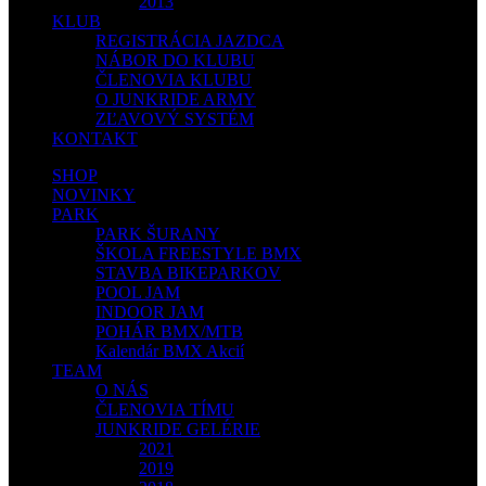
2013
KLUB
REGISTRÁCIA JAZDCA
NÁBOR DO KLUBU
ČLENOVIA KLUBU
O JUNKRIDE ARMY
ZĽAVOVÝ SYSTÉM
KONTAKT
SHOP
NOVINKY
PARK
PARK ŠURANY
ŠKOLA FREESTYLE BMX
STAVBA BIKEPARKOV
POOL JAM
INDOOR JAM
POHÁR BMX/MTB
Kalendár BMX Akcií
TEAM
O NÁS
ČLENOVIA TÍMU
JUNKRIDE GELÉRIE
2021
2019