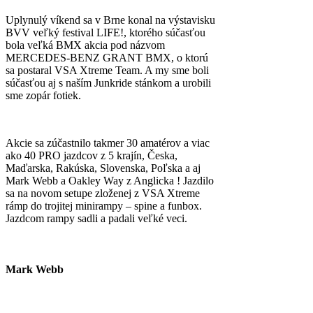
Uplynulý víkend sa v Brne konal na výstavisku
BVV veľký festival LIFE!, ktorého súčasťou
bola veľká BMX akcia pod názvom
MERCEDES-BENZ GRANT BMX, o ktorú
sa postaral VSA Xtreme Team. A my sme boli
súčasťou aj s naším Junkride stánkom a urobili
sme zopár fotiek.
Akcie sa zúčastnilo takmer 30 amatérov a viac
ako 40 PRO jazdcov z 5 krajín, Česka,
Maďarska, Rakúska, Slovenska, Poľska a aj
Mark Webb a Oakley Way z Anglicka ! Jazdilo
sa na novom setupe zloženej z VSA Xtreme
rámp do trojitej minirampy – spine a funbox.
Jazdcom rampy sadli a padali veľké veci.
Mark Webb