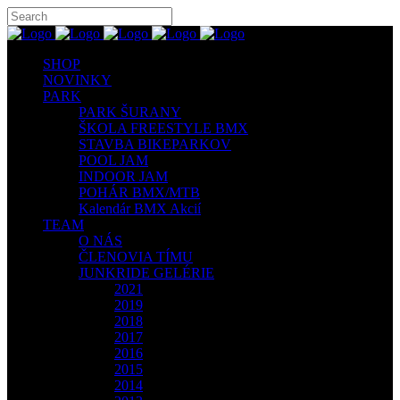
SHOP
NOVINKY
PARK
PARK ŠURANY
ŠKOLA FREESTYLE BMX
STAVBA BIKEPARKOV
POOL JAM
INDOOR JAM
POHÁR BMX/MTB
Kalendár BMX Akcií
TEAM
O NÁS
ČLENOVIA TÍMU
JUNKRIDE GELÉRIE
2021
2019
2018
2017
2016
2015
2014