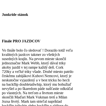
Junkride stánok
Finále PRO JAZDCOV
Vo finále bolo čo sledovať ! Dorazilo totiž veľa
kvalitných jazdcov takmer zo všetkých
susedných krajín. Na prvom mieste skončil
jednoznačne Mark Webb, ktorý dával triky
akoby jazdil v tej rampe každý deň. Cork
720ky a veľké triky všade. Druhé miesto patrilo
českému zabijákovi Kubovi Nemcovi, ktorý je
neskutočne vyjazdený a v best tricku ho hecli
na backflip doubletailwhip, ktorý mu bohužiaľ
nevyšiel a po škaredom páde našťastie odkráčal
po vlastných. Na treťom a štvrtom mieste
skončili Maďari Mark Vukman tretí a Milan
Jozsa štvrtý. Mark tam strieľal napríklad
backflip tailwhip alebo backflip v rádiuse do