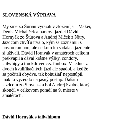
SLOVENSKÁ VÝPRAVA
My sme zo Šurian vyrazili v zložení ja – Maker,
Denis Michalíček a parkoví jazdci Dávid
Hornyák zo Štúrova a Andrej Miček z Nitry.
Jazdcom chvíľu trvalo, kým sa zoznámili s
novou rampou, ale celkom im sadala a jazdenie
si užívali. Dávid Hornyák v amatéroch celkom
prekvapil a dával krásne výšky, condory,
tailwhipy a truckdriver cez funbox. V jednej z
dvoch kvalifikačných jázd ale spadol, a keďže
sa počítali obydve, tak bohužiaľ nepostúpil,
inak to vyzeralo na jasný postup. Ďalším
jazdcom zo Slovenska bol Andrej Szabo, ktorý
skončil v celkovom poradí na 9. mieste v
amatéroch.
Dávid Hornyák s tailwhipom