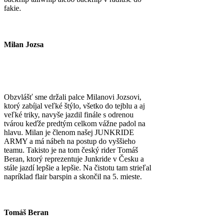
fakie.
Milan Jozsa
Obzvlášť sme držali palce Milanovi Jozsovi,
ktorý zabíjal veľké štýlo, všetko do tejblu a aj
veľké triky, navyše jazdil finále s odrenou
tvárou keďže predtým celkom vážne padol na
hlavu. Milan je členom našej JUNKRIDE
ARMY a má nábeh na postup do vyššieho
teamu. Takisto je na tom český rider Tomáš
Beran, ktorý reprezentuje Junkride v Česku a
stále jazdí lepšie a lepšie. Na čistotu tam strieľal
napríklad flair barspin a skončil na 5. mieste.
Tomáš Beran