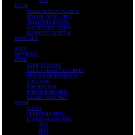
2013
KLUB
REGISTRÁCIA JAZDCA
NÁBOR DO KLUBU
ČLENOVIA KLUBU
O JUNKRIDE ARMY
ZĽAVOVÝ SYSTÉM
KONTAKT
SHOP
NOVINKY
PARK
PARK ŠURANY
ŠKOLA FREESTYLE BMX
STAVBA BIKEPARKOV
POOL JAM
INDOOR JAM
POHÁR BMX/MTB
Kalendár BMX Akcií
TEAM
O NÁS
ČLENOVIA TÍMU
JUNKRIDE GELÉRIE
2021
2019