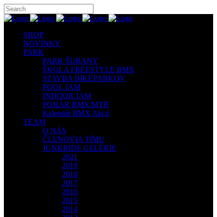
SHOP
NOVINKY
PARK
PARK ŠURANY
ŠKOLA FREESTYLE BMX
STAVBA BIKEPARKOV
POOL JAM
INDOOR JAM
POHÁR BMX/MTB
Kalendár BMX Akcií
TEAM
O NÁS
ČLENOVIA TÍMU
JUNKRIDE GELÉRIE
2021
2019
2018
2017
2016
2015
2014