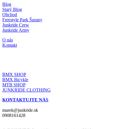
Blog
Starý Blog
Obchod
Freestyle Park Šurany
Junkride Crew
Junkride Army
O nás
Kontakt
JUNKRIDE SHOP
BMX SHOP
BMX Bicykle
MTB SHOP
JUNKRIDE CLOTHING
KONTAKTUJTE NÁS
marek@junkride.sk
0908161428