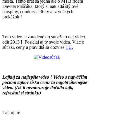
mesta. Tento krát sa jedná ale o MTB ridera
Davida Priščáka, ktorý si nakladá štýlové
barspiny, condory a 36ky aj z veľkých
prekážok !
Toto video je zaradené do súťaže o naj video
edit 2013 ! Posielaj aj ty svoje videá. Viac o
súťaži, ceny a pravidlá sa dozvieš
TU.
Lajkuj za najlepšie video ! Video s najväčším
počtom lajkov získa cenu za najobľúbenejšie
video. (Ak ti nezobrazuje tlačidlo lajk,
refreshni si stránku)
Lajkuj tu: