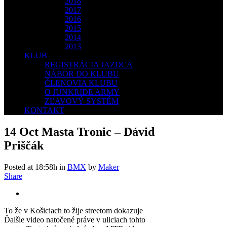
2018
2017
2016
2015
2014
2013
KLUB
REGISTRÁCIA JAZDCA
NÁBOR DO KLUBU
ČLENOVIA KLUBU
O JUNKRIDE ARMY
ZĽAVOVÝ SYSTÉM
KONTAKT
14 Oct
Masta Tronic – Dávid
Priščák
Posted at 18:58h
in
BMX
by
Maker
Share
To že v Košiciach to žije streetom dokazuje
Ďalšie video natočené práve v uliciach tohto