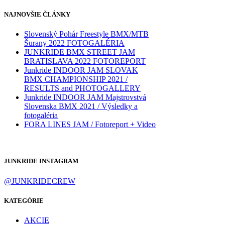
NAJNOVŠIE ČLÁNKY
Slovenský Pohár Freestyle BMX/MTB
Šurany 2022 FOTOGALÉRIA
JUNKRIDE BMX STREET JAM
BRATISLAVA 2022 FOTOREPORT
Junkride INDOOR JAM SLOVAK
BMX CHAMPIONSHIP 2021 /
RESULTS and PHOTOGALLERY
Junkride INDOOR JAM Majstrovstvá
Slovenska BMX 2021 / Výsledky a
fotogaléria
FORA LINES JAM / Fotoreport + Video
JUNKRIDE INSTAGRAM
@JUNKRIDECREW
KATEGÓRIE
AKCIE