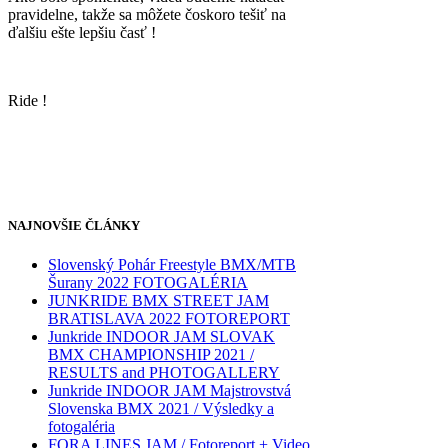
pravidelne, takže sa môžete čoskoro tešiť na
ďalšiu ešte lepšiu časť !
Ride !
NAJNOVŠIE ČLÁNKY
Slovenský Pohár Freestyle BMX/MTB
Šurany 2022 FOTOGALÉRIA
JUNKRIDE BMX STREET JAM
BRATISLAVA 2022 FOTOREPORT
Junkride INDOOR JAM SLOVAK
BMX CHAMPIONSHIP 2021 /
RESULTS and PHOTOGALLERY
Junkride INDOOR JAM Majstrovstvá
Slovenska BMX 2021 / Výsledky a
fotogaléria
FORA LINES JAM / Fotoreport + Video