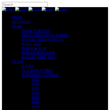
SHOP
NOVINKY
PARK
PARK ŠURANY
ŠKOLA FREESTYLE BMX
STAVBA BIKEPARKOV
POOL JAM
INDOOR JAM
POHÁR BMX/MTB
Kalendár BMX Akcií
TEAM
O NÁS
ČLENOVIA TÍMU
JUNKRIDE GELÉRIE
2021
2019
2018
2017
2016
2015
2014