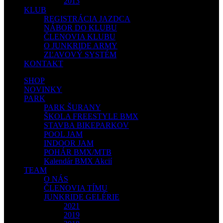
2013
KLUB
REGISTRÁCIA JAZDCA
NÁBOR DO KLUBU
ČLENOVIA KLUBU
O JUNKRIDE ARMY
ZĽAVOVÝ SYSTÉM
KONTAKT
SHOP
NOVINKY
PARK
PARK ŠURANY
ŠKOLA FREESTYLE BMX
STAVBA BIKEPARKOV
POOL JAM
INDOOR JAM
POHÁR BMX/MTB
Kalendár BMX Akcií
TEAM
O NÁS
ČLENOVIA TÍMU
JUNKRIDE GELÉRIE
2021
2019