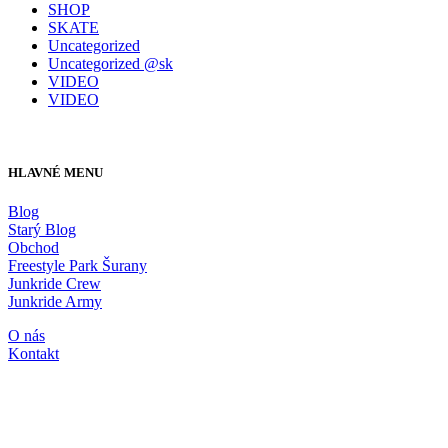
SHOP
SKATE
Uncategorized
Uncategorized @sk
VIDEO
VIDEO
HLAVNÉ MENU
Blog
Starý Blog
Obchod
Freestyle Park Šurany
Junkride Crew
Junkride Army
O nás
Kontakt
JUNKRIDE SHOP