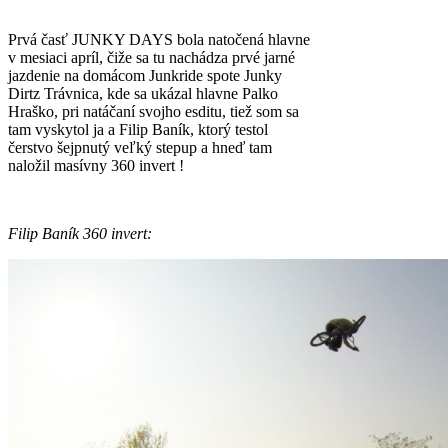
Prvá časť JUNKY DAYS bola natočená hlavne
v mesiaci apríl, čiže sa tu nachádza prvé jarné
jazdenie na domácom Junkride spote Junky
Dirtz Trávnica, kde sa ukázal hlavne Palko
Hraško, pri natáčaní svojho esditu, tiež som sa
tam vyskytol ja a Filip Baník, ktorý testol
čerstvo šejpnutý veľký stepup a hneď tam
naložil masívny 360 invert !
Filip Baník 360 invert: