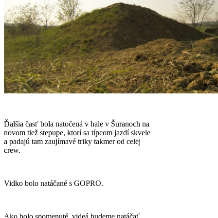
Ďalšia časť bola natočená v hale v Šuranoch na
novom tiež stepupe, ktorí sa típcom jazdí skvele
a padajú tam zaujímavé triky takmer od celej
crew.
Vidko bolo natáčané s GOPRO.
Ako bolo spomenuté, videá budeme natáčať