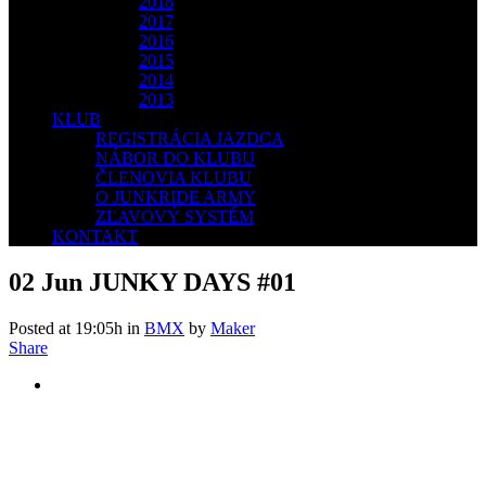
2018
2017
2016
2015
2014
2013
KLUB
REGISTRÁCIA JAZDCA
NÁBOR DO KLUBU
ČLENOVIA KLUBU
O JUNKRIDE ARMY
ZĽAVOVÝ SYSTÉM
KONTAKT
02 Jun
JUNKY DAYS #01
Posted at 19:05h
in
BMX
by
Maker
Share