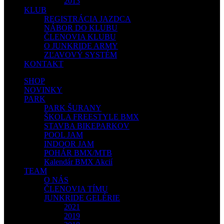
2013
KLUB
REGISTRÁCIA JAZDCA
NÁBOR DO KLUBU
ČLENOVIA KLUBU
O JUNKRIDE ARMY
ZĽAVOVÝ SYSTÉM
KONTAKT
SHOP
NOVINKY
PARK
PARK ŠURANY
ŠKOLA FREESTYLE BMX
STAVBA BIKEPARKOV
POOL JAM
INDOOR JAM
POHÁR BMX/MTB
Kalendár BMX Akcií
TEAM
O NÁS
ČLENOVIA TÍMU
JUNKRIDE GELÉRIE
2021
2019