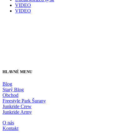
VIDEO
VIDEO
HLAVNÉ MENU
Blog
Starý Blog
Obchod
Freestyle Park Šurany
Junkride Crew
Junkride Army
O nás
Kontakt
JUNKRIDE SHOP