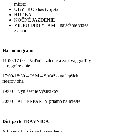
mieste
UBYTKO alias tvoj stan
HUDBA
NOČNÉ JAZDENIE
VIDEO DIRTY JAM – natáčanie videa
z akcie
Harmonogram:
11:00-17:00 – Voľné jazdenie a zábava, graffity
jam, grilovanie
17:00-18:30 – JAM – Súťaž o najlepších
riderov dňa
19:00 – Vyhlásenie výsledkov
20:00 – AFTERPARTY priamo na mieste
Dirt park TRÁVNICA
V bikeparku sú dve hlavné lajny: