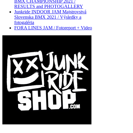
BMX CHAMPIONSHIP 2021 /
RESULTS and PHOTOGALLERY
Junkride INDOOR JAM Majstrovstvá
Slovenska BMX 2021 / Výsledky a
fotogaléria
FORA LINES JAM / Fotoreport + Video