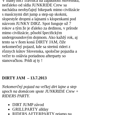
V malej obci Trávnica na západnom Slovensku,
neďaleko od sídla JUNKRIDE Crew sa
nachádza neobyčajný bikepark mimo civilizácie
s masícnymi dirt jump a step-up skokmi,
slopestyle dropmi a lajnami s klopenkami pod
názvom JUNKY DIRZ. Spot funguje už 7
rokov a tým že je ďaleko za dedinou, v prírode
mimo civilizácie, pôsobí špecifickým
undergroundovým dojmom. Ako každý rok, aj
tento sa v ňom koná DIRTY JAM, čiže
nekomerčný pojazd, kde sa stretnú rideri z
rôznych kútov Slovenska, spoločne pojazdia a
večer to oslávia poriadnou afterparty so
stanovačkou. Prídi aj ty !
DIRTY JAM – 13.7.2013
Nekomerčný pojazd na veľkej dirt lajne a step
upoch na domácom spote JUNKRIDE Crew +
RIDERS PARTY.
DIRT JUMP závod
GRILLPARTY allday
RIDERS AFTERPARTY priamo na