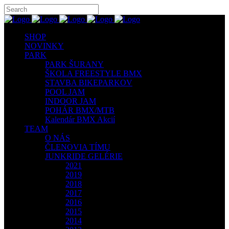
SHOP
NOVINKY
PARK
PARK ŠURANY
ŠKOLA FREESTYLE BMX
STAVBA BIKEPARKOV
POOL JAM
INDOOR JAM
POHÁR BMX/MTB
Kalendár BMX Akcií
TEAM
O NÁS
ČLENOVIA TÍMU
JUNKRIDE GELÉRIE
2021
2019
2018
2017
2016
2015
2014