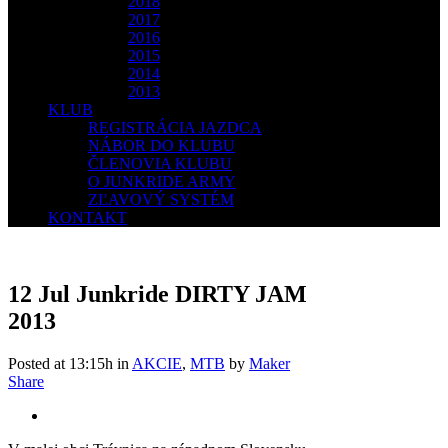
2018
2017
2016
2015
2014
2013
KLUB
REGISTRÁCIA JAZDCA
NÁBOR DO KLUBU
ČLENOVIA KLUBU
O JUNKRIDE ARMY
ZĽAVOVÝ SYSTÉM
KONTAKT
12 Jul
Junkride DIRTY JAM
2013
Posted at 13:15h
in
AKCIE
,
MTB
by
Maker
Share