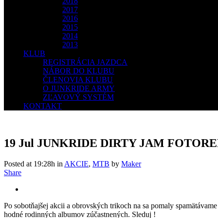
2018
2017
2016
2015
2014
2013
KLUB
REGISTRÁCIA JAZDCA
NÁBOR DO KLUBU
ČLENOVIA KLUBU
O JUNKRIDE ARMY
ZĽAVOVÝ SYSTÉM
KONTAKT
19 Jul
JUNKRIDE DIRTY JAM FOTORE
Posted at 19:28h
in
AKCIE
,
MTB
by
Maker
Share
Po sobotňajšej akcii a obrovských trikoch na sa pomaly spamätávame a
hodné rodinných albumov zúčastnených. Sleduj !