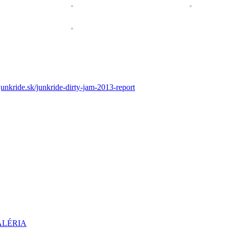
nkride.sk/junkride-dirty-jam-2013-report
GALÉRIA