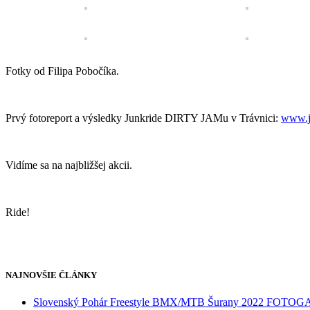
Fotky od Filipa Pobočíka.
Prvý fotoreport a výsledky Junkride DIRTY JAMu v Trávnici:
www.ju
Vidíme sa na najbližšej akcii.
Ride!
NAJNOVŠIE ČLÁNKY
Slovenský Pohár Freestyle BMX/MTB Šurany 2022 FOTO