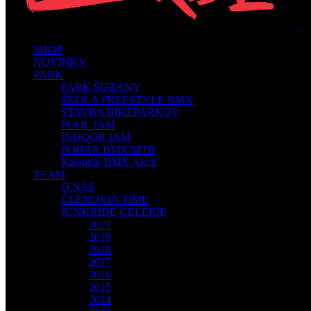
SHOP
NOVINKY
PARK
PARK ŠURANY
ŠKOLA FREESTYLE BMX
STAVBA BIKEPARKOV
POOL JAM
INDOOR JAM
POHÁR BMX/MTB
Kalendár BMX Akcií
TEAM
O NÁS
ČLENOVIA TÍMU
JUNKRIDE GELÉRIE
2021
2019
2018
2017
2016
2015
2014