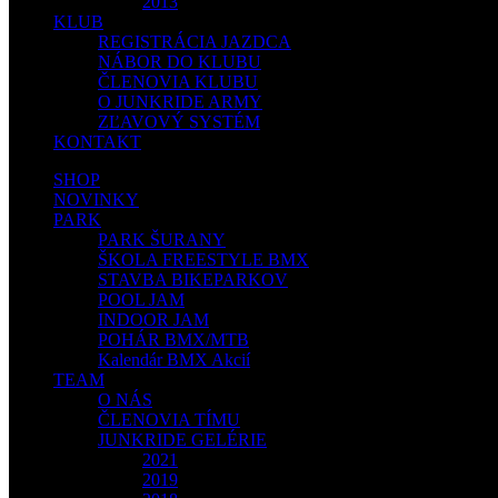
2013
KLUB
REGISTRÁCIA JAZDCA
NÁBOR DO KLUBU
ČLENOVIA KLUBU
O JUNKRIDE ARMY
ZĽAVOVÝ SYSTÉM
KONTAKT
SHOP
NOVINKY
PARK
PARK ŠURANY
ŠKOLA FREESTYLE BMX
STAVBA BIKEPARKOV
POOL JAM
INDOOR JAM
POHÁR BMX/MTB
Kalendár BMX Akcií
TEAM
O NÁS
ČLENOVIA TÍMU
JUNKRIDE GELÉRIE
2021
2019