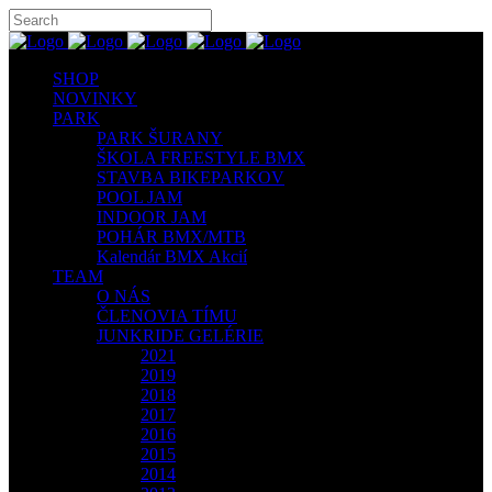
SHOP
NOVINKY
PARK
PARK ŠURANY
ŠKOLA FREESTYLE BMX
STAVBA BIKEPARKOV
POOL JAM
INDOOR JAM
POHÁR BMX/MTB
Kalendár BMX Akcií
TEAM
O NÁS
ČLENOVIA TÍMU
JUNKRIDE GELÉRIE
2021
2019
2018
2017
2016
2015
2014