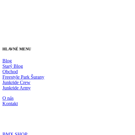
HLAVNÉ MENU
Blog
Starý Blog
Obchod
Freestyle Park Šurany
Junkride Crew
Junkride Army
O nás
Kontakt
JUNKRIDE SHOP
BMX SHOP