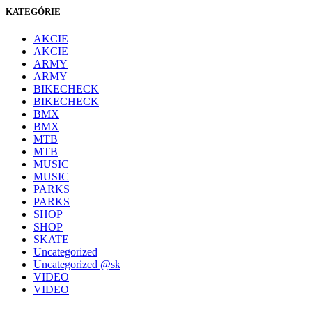
KATEGÓRIE
AKCIE
AKCIE
ARMY
ARMY
BIKECHECK
BIKECHECK
BMX
BMX
MTB
MTB
MUSIC
MUSIC
PARKS
PARKS
SHOP
SHOP
SKATE
Uncategorized
Uncategorized @sk
VIDEO
VIDEO