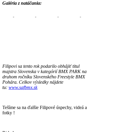
Galéria z natáčania:
Filipovi sa tento rok podarilo obhájiť titul
majstra Slovenska v kategórií BMX PARK na
druhom ročníku Slovenského Freestyle BMX
Pohára. Celkov výsledky nájdete
tu:
www.safbmx.sk
Tešíme sa na ďalšie Filipové úspechy, videá a
fotky !