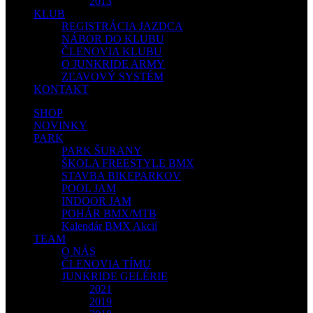
2013
KLUB
REGISTRÁCIA JAZDCA
NÁBOR DO KLUBU
ČLENOVIA KLUBU
O JUNKRIDE ARMY
ZĽAVOVÝ SYSTÉM
KONTAKT
SHOP
NOVINKY
PARK
PARK ŠURANY
ŠKOLA FREESTYLE BMX
STAVBA BIKEPARKOV
POOL JAM
INDOOR JAM
POHÁR BMX/MTB
Kalendár BMX Akcií
TEAM
O NÁS
ČLENOVIA TÍMU
JUNKRIDE GELÉRIE
2021
2019