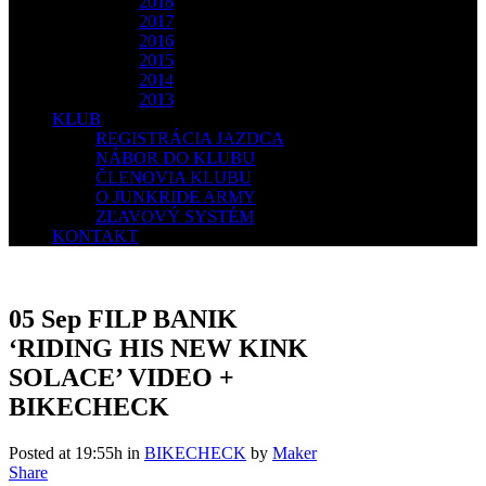
2018
2017
2016
2015
2014
2013
KLUB
REGISTRÁCIA JAZDCA
NÁBOR DO KLUBU
ČLENOVIA KLUBU
O JUNKRIDE ARMY
ZĽAVOVÝ SYSTÉM
KONTAKT
05 Sep
FILP BANIK
‘RIDING HIS NEW KINK
SOLACE’ VIDEO +
BIKECHECK
Posted at 19:55h
in
BIKECHECK
by
Maker
Share