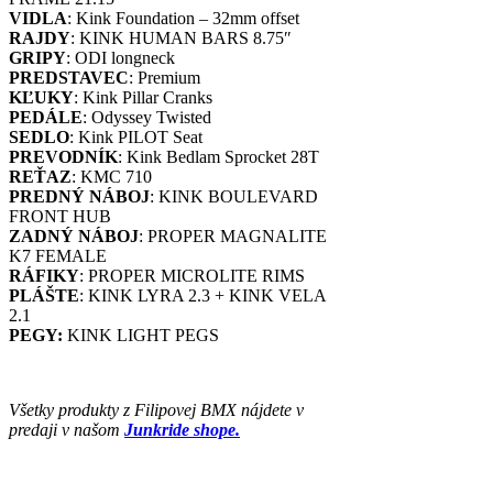
VIDLA
: Kink Foundation – 32mm offset
RAJDY
: KINK HUMAN BARS 8.75″
GRIPY
: ODI longneck
PREDSTAVEC
: Premium
KĽUKY
: Kink Pillar Cranks
PEDÁLE
: Odyssey Twisted
SEDLO
: Kink PILOT Seat
PREVODNÍK
: Kink Bedlam Sprocket 28T
REŤAZ
: KMC 710
PREDNÝ NÁBOJ
: KINK BOULEVARD
FRONT HUB
ZADNÝ NÁBOJ
: PROPER MAGNALITE
K7 FEMALE
RÁFIKY
: PROPER MICROLITE RIMS
PLÁŠTE
: KINK LYRA 2.3 + KINK VELA
2.1
PEGY:
KINK LIGHT PEGS
Všetky produkty z Filipovej BMX nájdete v
predaji v našom
Junkride shope.