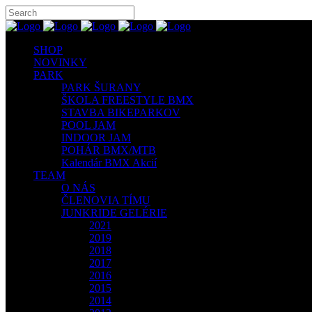
SHOP
NOVINKY
PARK
PARK ŠURANY
ŠKOLA FREESTYLE BMX
STAVBA BIKEPARKOV
POOL JAM
INDOOR JAM
POHÁR BMX/MTB
Kalendár BMX Akcií
TEAM
O NÁS
ČLENOVIA TÍMU
JUNKRIDE GELÉRIE
2021
2019
2018
2017
2016
2015
2014