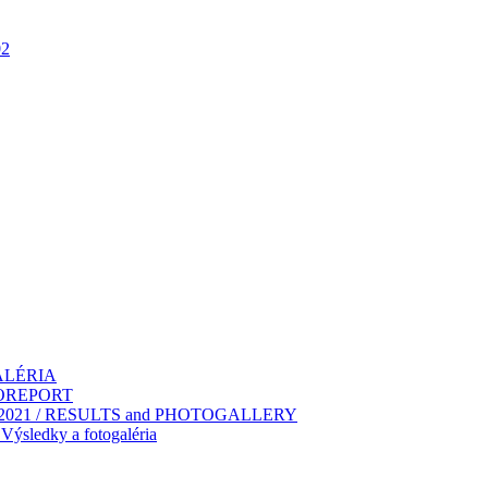
02
GALÉRIA
TOREPORT
2021 / RESULTS and PHOTOGALLERY
ýsledky a fotogaléria