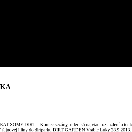
NKA
T SOME DIRT – Koniec sezóny, rideri sú najviac rozjazdení a tent
kať fajnovej hliny do dirtparku DIRT GARDEN Vráble Lúky 28.9.2013.