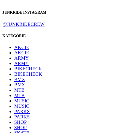
JUNKRIDE INSTAGRAM
@JUNKRIDECREW
KATEGÓRIE
AKCIE
AKCIE
ARMY
ARMY
BIKECHECK
BIKECHECK
BMX
BMX
MTB
MTB
MUSIC
MUSIC
PARKS
PARKS
SHOP
SHOP
SKATE