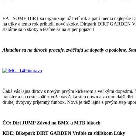
EAT SOME DIRT sa organizuje už tretí rok a patrí medzi najlepšie 
na triky a tento rok pribudli nové skoky. Dirtpark DIRT GARDEN V
staráme sa o skoky a tešíme sa na super pojazd !
Aktuálne sa na dirtoch pracuje, zväčšujú sa dopady a podobne. Stav
Čaká vás lajna dirtov s novým prvým kickerom a veľkými dopadmi. Na 
transfer a na ceste späť z veže vás čaká step down a za ním další dirt
druhej dvojvny príjemný funbox. Nová je tiež lajna s prvým step-upom
ČO: Dirt JUMP Závod na BMX a MTB bikoch
KDE: Bikepark DIRT GARDEN Vráble za sídliskom Lúky