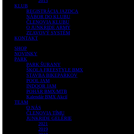
2013
KLUB
REGISTRÁCIA JAZDCA
NÁBOR DO KLUBU
ČLENOVIA KLUBU
O JUNKRIDE ARMY
ZĽAVOVÝ SYSTÉM
KONTAKT
SHOP
NOVINKY
PARK
PARK ŠURANY
ŠKOLA FREESTYLE BMX
STAVBA BIKEPARKOV
POOL JAM
INDOOR JAM
POHÁR BMX/MTB
Kalendár BMX Akcií
TEAM
O NÁS
ČLENOVIA TÍMU
JUNKRIDE GELÉRIE
2021
2019