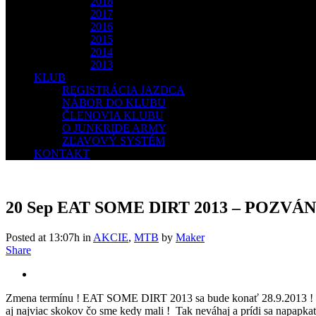
2018
2017
2016
2015
2014
2013
KLUB
REGISTRÁCIA JAZDCA
NÁBOR DO KLUBU
ČLENOVIA KLUBU
O JUNKRIDE ARMY
ZĽAVOVÝ SYSTÉM
KONTAKT
20 Sep
EAT SOME DIRT 2013 – POZVÁ
Posted at 13:07h
in
AKCIE
,
MTB
by
Maker
Share
Zmena termínu ! EAT SOME DIRT 2013 sa bude konať 28.9.2013 ! EA
aj najviac skokov čo sme kedy mali ! Tak neváhaj a prídi sa napap