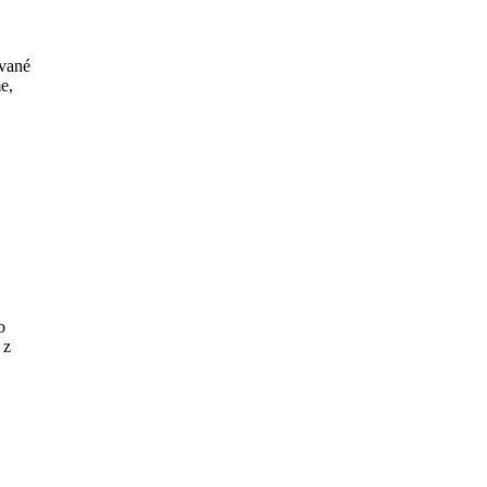
avané
e,
o
 z