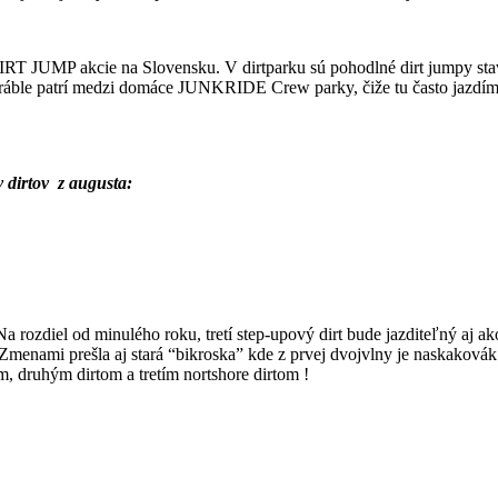
DIRT JUMP akcie na Slovensku. V dirtparku sú pohodlné dirt jumpy st
ráble patrí medzi domáce JUNKRIDE Crew parky, čiže tu často jazdím
 dirtov z augusta:
rozdiel od minulého roku, tretí step-upový dirt bude jazditeľný aj ak
. Zmenami prešla aj stará “bikroska” kde z prvej dvojvlny je naskakovák
, druhým dirtom a tretím nortshore dirtom !