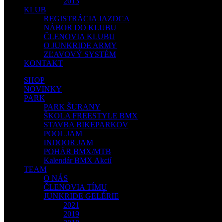
2013
KLUB
REGISTRÁCIA JAZDCA
NÁBOR DO KLUBU
ČLENOVIA KLUBU
O JUNKRIDE ARMY
ZĽAVOVÝ SYSTÉM
KONTAKT
SHOP
NOVINKY
PARK
PARK ŠURANY
ŠKOLA FREESTYLE BMX
STAVBA BIKEPARKOV
POOL JAM
INDOOR JAM
POHÁR BMX/MTB
Kalendár BMX Akcií
TEAM
O NÁS
ČLENOVIA TÍMU
JUNKRIDE GELÉRIE
2021
2019