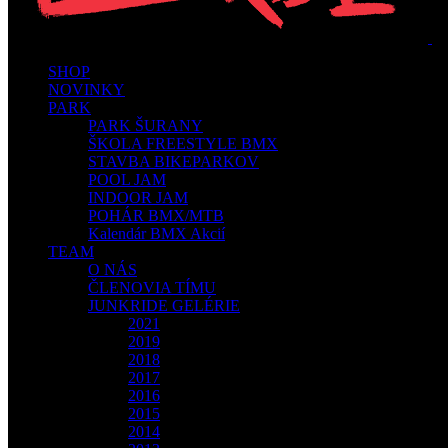
SHOP
NOVINKY
PARK
PARK ŠURANY
ŠKOLA FREESTYLE BMX
STAVBA BIKEPARKOV
POOL JAM
INDOOR JAM
POHÁR BMX/MTB
Kalendár BMX Akcií
TEAM
O NÁS
ČLENOVIA TÍMU
JUNKRIDE GELÉRIE
2021
2019
2018
2017
2016
2015
2014