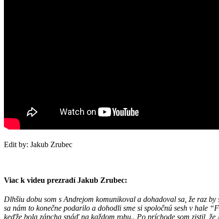
Edit by: Jakub Zrubec
Viac k videu prezradí Jakub Zrubec:
Dlhšiu dobu som s Andrejom komunikoval a dohadoval sa, že raz by 
sa nám to konečne podarilo a dohodli sme si spoločnú sesh v hale “F
keďže bola zápcha snáď na každom rohu.. Po príchode som zistil, že A