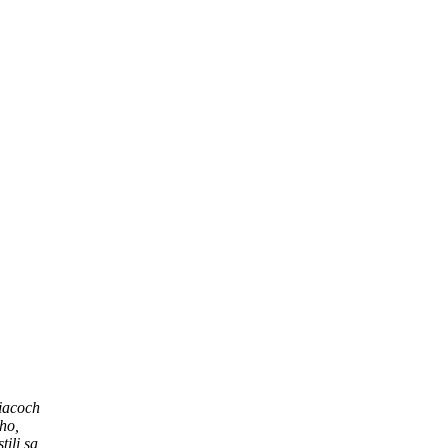
iacoch
ho,
ili sa