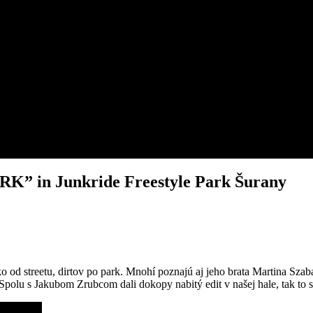
 in Junkride Freestyle Park Šurany
o od streetu, dirtov po park. Mnohí poznajú aj jeho brata Martina Szab
 Spolu s Jakubom Zrubcom dali dokopy nabitý edit v našej hale, tak to s