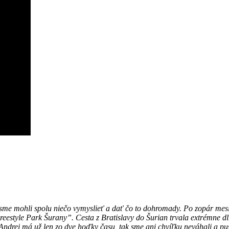
sme mohli spolu niečo vymyslieť a dať čo to dohromady. Po zopár mes
reestyle Park Šurany”. Cesta z Bratislavy do Šurian trvala extrémne dl
ndrej má už len zo dve hoďky času, tak sme ani chvíľku neváhali a pust