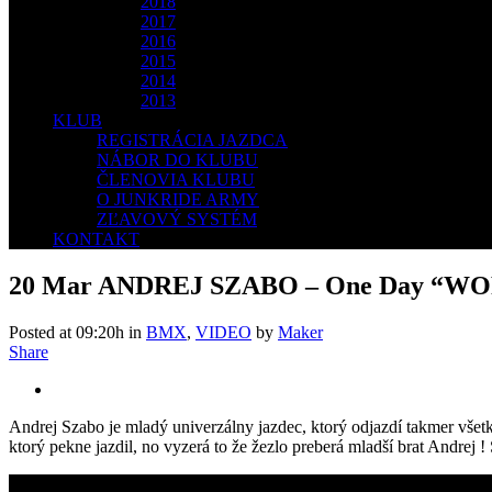
2018
2017
2016
2015
2014
2013
KLUB
REGISTRÁCIA JAZDCA
NÁBOR DO KLUBU
ČLENOVIA KLUBU
O JUNKRIDE ARMY
ZĽAVOVÝ SYSTÉM
KONTAKT
20 Mar
ANDREJ SZABO – One Day “WORK”
Posted at 09:20h
in
BMX
,
VIDEO
by
Maker
Share
Andrej Szabo je mladý univerzálny jazdec, ktorý odjazdí takmer všetk
ktorý pekne jazdil, no vyzerá to že žezlo preberá mladší brat Andrej !