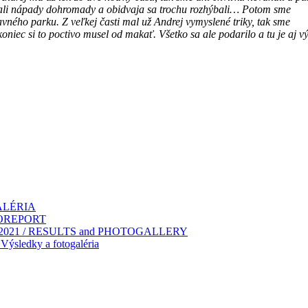
dali nápady dohromady a obidvaja sa trochu rozhýbali… Potom sme
avného parku. Z veľkej časti mal už Andrej vymyslené triky, tak sme
niec si to poctivo musel od makať. Všetko sa ale podarilo a tu je aj v
GALÉRIA
TOREPORT
2021 / RESULTS and PHOTOGALLERY
ýsledky a fotogaléria