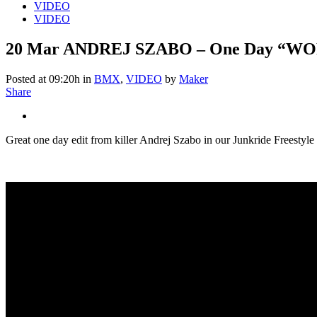
VIDEO
VIDEO
20 Mar
ANDREJ SZABO – One Day “WORK”
Posted at 09:20h
in
BMX
,
VIDEO
by
Maker
Share
Great one day edit from killer Andrej Szabo in our Junkride Freestyl