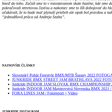
hneď do toho. Začali sme to v rozostavanom skate bazéne, kde sme 
pokračovali streetovou časťou a nakoniec sme to išli dobojovať do hl
očakávali, že to bude mať plynulý priebeh ale opak bol pravdou a nako
“jednodňová práca od Andreja Szaba”.
NAJNOVŠIE ČLÁNKY
Slovenský Pohár Freestyle BMX/MTB Šurany 2022 FOTO
JUNKRIDE BMX STREET JAM BRATISLAVA 2022 FO
Junkride INDOOR JAM SLOVAK BMX CHAMPIONSHIP 
Junkride INDOOR JAM Majstrovstvá Slovenska BMX 2021 / V
FORA LINES JAM / Fotoreport + Video
JUNKRIDE INSTAGRAM