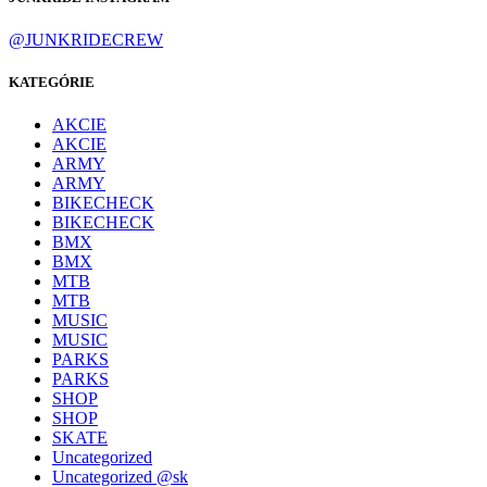
@JUNKRIDECREW
KATEGÓRIE
AKCIE
AKCIE
ARMY
ARMY
BIKECHECK
BIKECHECK
BMX
BMX
MTB
MTB
MUSIC
MUSIC
PARKS
PARKS
SHOP
SHOP
SKATE
Uncategorized
Uncategorized @sk