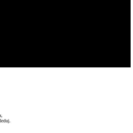
a,
leduj.