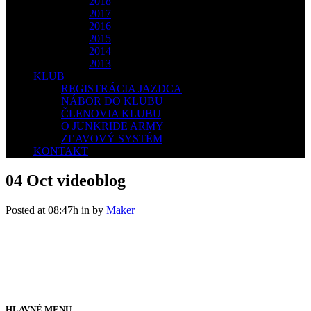
2018
2017
2016
2015
2014
2013
KLUB
REGISTRÁCIA JAZDCA
NÁBOR DO KLUBU
ČLENOVIA KLUBU
O JUNKRIDE ARMY
ZĽAVOVÝ SYSTÉM
KONTAKT
04 Oct
videoblog
Posted at 08:47h
in
by
Maker
HLAVNÉ MENU