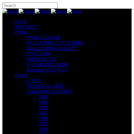
SHOP
NOVINKY
PARK
PARK ŠURANY
ŠKOLA FREESTYLE BMX
STAVBA BIKEPARKOV
POOL JAM
INDOOR JAM
POHÁR BMX/MTB
Kalendár BMX Akcií
TEAM
O NÁS
ČLENOVIA TÍMU
JUNKRIDE GELÉRIE
2021
2019
2018
2017
2016
2015
2014