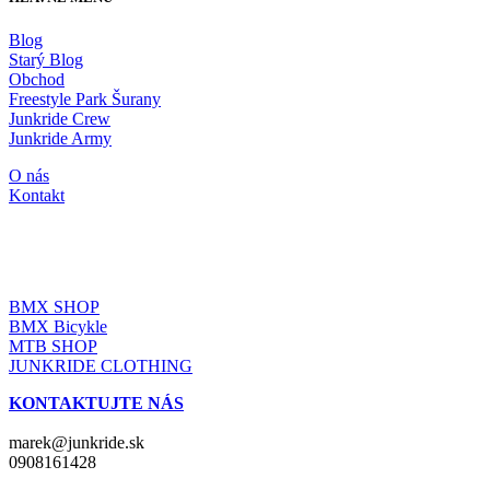
Blog
Starý Blog
Obchod
Freestyle Park Šurany
Junkride Crew
Junkride Army
O nás
Kontakt
JUNKRIDE SHOP
BMX SHOP
BMX Bicykle
MTB SHOP
JUNKRIDE CLOTHING
KONTAKTUJTE NÁS
marek@junkride.sk
0908161428