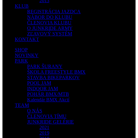
2013
KLUB
REGISTRÁCIA JAZDCA
NÁBOR DO KLUBU
ČLENOVIA KLUBU
O JUNKRIDE ARMY
ZĽAVOVÝ SYSTÉM
KONTAKT
SHOP
NOVINKY
PARK
PARK ŠURANY
ŠKOLA FREESTYLE BMX
STAVBA BIKEPARKOV
POOL JAM
INDOOR JAM
POHÁR BMX/MTB
Kalendár BMX Akcií
TEAM
O NÁS
ČLENOVIA TÍMU
JUNKRIDE GELÉRIE
2021
2019