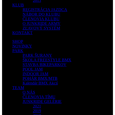
2013
KLUB
REGISTRÁCIA JAZDCA
NÁBOR DO KLUBU
ČLENOVIA KLUBU
O JUNKRIDE ARMY
ZĽAVOVÝ SYSTÉM
KONTAKT
SHOP
NOVINKY
PARK
PARK ŠURANY
ŠKOLA FREESTYLE BMX
STAVBA BIKEPARKOV
POOL JAM
INDOOR JAM
POHÁR BMX/MTB
Kalendár BMX Akcií
TEAM
O NÁS
ČLENOVIA TÍMU
JUNKRIDE GELÉRIE
2021
2019