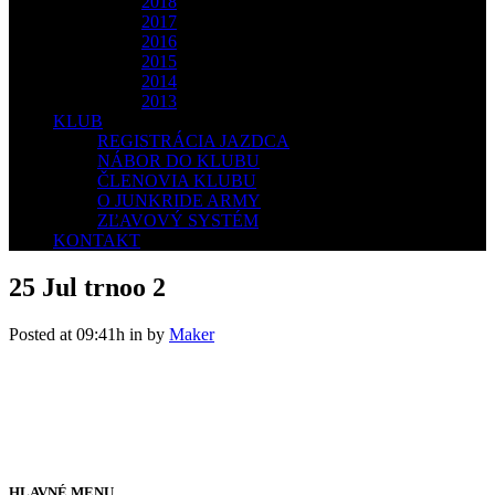
2018
2017
2016
2015
2014
2013
KLUB
REGISTRÁCIA JAZDCA
NÁBOR DO KLUBU
ČLENOVIA KLUBU
O JUNKRIDE ARMY
ZĽAVOVÝ SYSTÉM
KONTAKT
25 Jul
trnoo 2
Posted at 09:41h
in
by
Maker
HLAVNÉ MENU