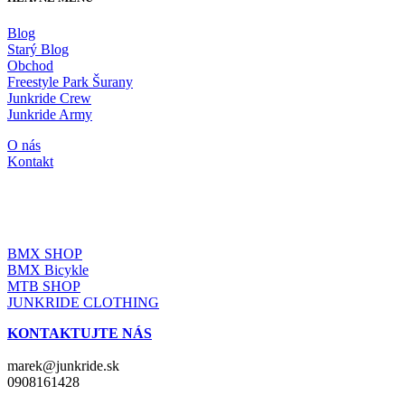
Blog
Starý Blog
Obchod
Freestyle Park Šurany
Junkride Crew
Junkride Army
O nás
Kontakt
JUNKRIDE SHOP
BMX SHOP
BMX Bicykle
MTB SHOP
JUNKRIDE CLOTHING
KONTAKTUJTE NÁS
marek@junkride.sk
0908161428