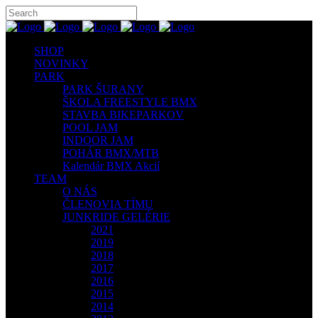
SHOP
NOVINKY
PARK
PARK ŠURANY
ŠKOLA FREESTYLE BMX
STAVBA BIKEPARKOV
POOL JAM
INDOOR JAM
POHÁR BMX/MTB
Kalendár BMX Akcií
TEAM
O NÁS
ČLENOVIA TÍMU
JUNKRIDE GELÉRIE
2021
2019
2018
2017
2016
2015
2014