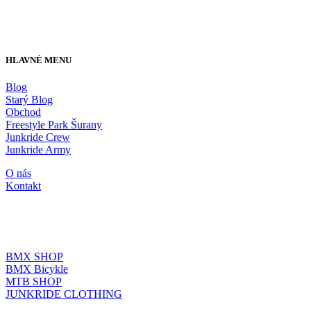
HLAVNÉ MENU
Blog
Starý Blog
Obchod
Freestyle Park Šurany
Junkride Crew
Junkride Army
O nás
Kontakt
JUNKRIDE SHOP
BMX SHOP
BMX Bicykle
MTB SHOP
JUNKRIDE CLOTHING