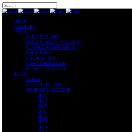
SHOP
NOVINKY
PARK
PARK ŠURANY
ŠKOLA FREESTYLE BMX
STAVBA BIKEPARKOV
POOL JAM
INDOOR JAM
POHÁR BMX/MTB
Kalendár BMX Akcií
TEAM
O NÁS
ČLENOVIA TÍMU
JUNKRIDE GELÉRIE
2021
2019
2018
2017
2016
2015
2014