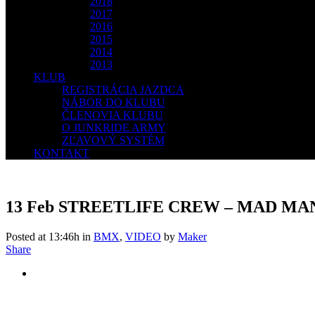
2018
2017
2016
2015
2014
2013
KLUB
REGISTRÁCIA JAZDCA
NÁBOR DO KLUBU
ČLENOVIA KLUBU
O JUNKRIDE ARMY
ZĽAVOVÝ SYSTÉM
KONTAKT
13 Feb
STREETLIFE CREW – MAD MAN
Posted at 13:46h
in
BMX
,
VIDEO
by
Maker
Share