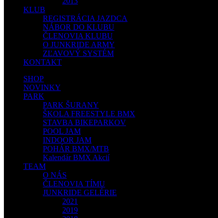
2013
KLUB
REGISTRÁCIA JAZDCA
NÁBOR DO KLUBU
ČLENOVIA KLUBU
O JUNKRIDE ARMY
ZĽAVOVÝ SYSTÉM
KONTAKT
SHOP
NOVINKY
PARK
PARK ŠURANY
ŠKOLA FREESTYLE BMX
STAVBA BIKEPARKOV
POOL JAM
INDOOR JAM
POHÁR BMX/MTB
Kalendár BMX Akcií
TEAM
O NÁS
ČLENOVIA TÍMU
JUNKRIDE GELÉRIE
2021
2019