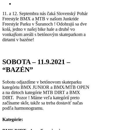
11. a 12. Septembra nás čaká Slovenský Pohár
Freestyle BMX a MTB v našom Junkride
Freestyle Parku v Šuranoch ! Odohrajú sa dve
kolá, jedno v našej bike hale a druhé vo
vonkajšom areáli s betónovým skateparkom a
dirtami v bazéne!
SOBOTA – 11.9.2021 –
“BAZÉN”
Sobotu odjazdíme v betónovom skateparku
kategóriu BMX JUNIOR a BMX/MTB OPEN
a na dirtoch kategórie MTB DIRT a BMX
DIRT. Pozor ! Máme veľa kategórií preto
začíname skôr, takže sa treba dostaviť načas
podľa harmonogramu.
Kategórie: