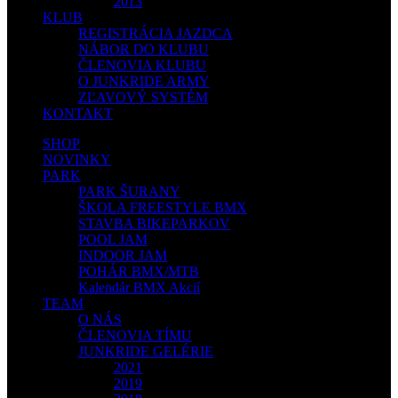
2013
KLUB
REGISTRÁCIA JAZDCA
NÁBOR DO KLUBU
ČLENOVIA KLUBU
O JUNKRIDE ARMY
ZĽAVOVÝ SYSTÉM
KONTAKT
SHOP
NOVINKY
PARK
PARK ŠURANY
ŠKOLA FREESTYLE BMX
STAVBA BIKEPARKOV
POOL JAM
INDOOR JAM
POHÁR BMX/MTB
Kalendár BMX Akcií
TEAM
O NÁS
ČLENOVIA TÍMU
JUNKRIDE GELÉRIE
2021
2019