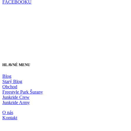
FACEBOOKU
HLAVNÉ MENU
Blog
Starý Blog
Obchod
Freestyle Park Šurany
Junkride Crew
Junkride Army
O nás
Kontakt
JUNKRIDE SHOP