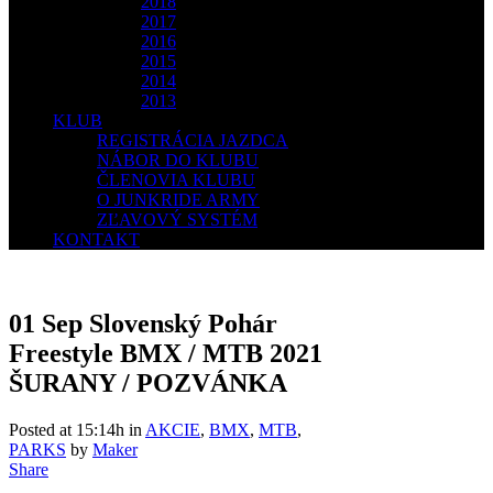
2018
2017
2016
2015
2014
2013
KLUB
REGISTRÁCIA JAZDCA
NÁBOR DO KLUBU
ČLENOVIA KLUBU
O JUNKRIDE ARMY
ZĽAVOVÝ SYSTÉM
KONTAKT
01 Sep
Slovenský Pohár
Freestyle BMX / MTB 2021
ŠURANY / POZVÁNKA
Posted at 15:14h
in
AKCIE
,
BMX
,
MTB
,
PARKS
by
Maker
Share