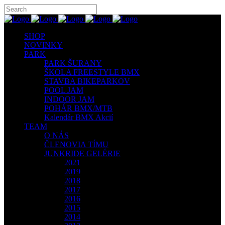
SHOP
NOVINKY
PARK
PARK ŠURANY
ŠKOLA FREESTYLE BMX
STAVBA BIKEPARKOV
POOL JAM
INDOOR JAM
POHÁR BMX/MTB
Kalendár BMX Akcií
TEAM
O NÁS
ČLENOVIA TÍMU
JUNKRIDE GELÉRIE
2021
2019
2018
2017
2016
2015
2014