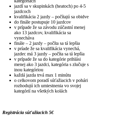
kategóriách
jazdí sa v skupinkách (heatoch) po 4-5
jazdcoch
kvalifikácia 2 jazdy – počítajú sa obidve
do finále postupuje 10 jazdcov
v prípade že sa závodu zúčastní menej
ako 13 jazdcov, kvalifikácia sa
vynecháva
finále – 2 jazdy – počíta sa tá lepšia
v príade že sa kvalifikácia vynechá,
jazdec má 3 jazdy – počíta sa tá lepšia
v prípade že sa do kategórie prihlási
menej ako 3 jazdci, kategória s zlučuje s
inou kategóriou
každá jazda trvá max 1 minútu
o celkovom poradí súťažiacich v pohári
rozhodujú ich umiestnenia vo svojej
kategórií na všetkých kolách
Registrácia súťažiacich 5€