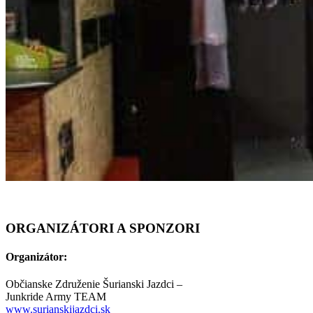
ORGANIZÁTORI A SPONZORI
Organizátor:
Občianske Združenie Šurianski Jazdci –
Junkride Army TEAM
www.surianskijazdci.sk