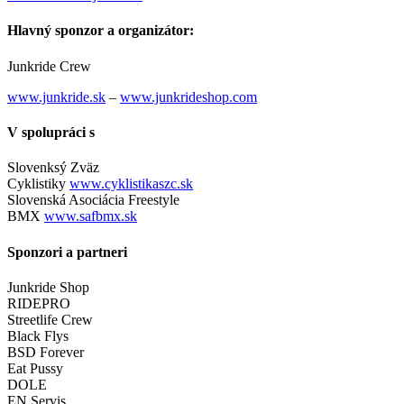
Hlavný sponzor a organizátor:
Junkride Crew
www.junkride.sk
–
www.junkrideshop.com
V spolupráci s
Slovenksý Zväz
Cyklistiky
www.cyklistikaszc.sk
Slovenská Asociácia Freestyle
BMX
www.safbmx.sk
Sponzori a partneri
Junkride Shop
RIDEPRO
Streetlife Crew
Black Flys
BSD Forever
Eat Pussy
DOLE
EN Servis