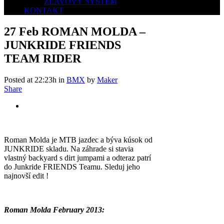
ZĽAVOVÝ SYSTÉM
KONTAKT
27 Feb
ROMAN MOLDA –
JUNKRIDE FRIENDS
TEAM RIDER
Posted at 22:23h
in
BMX
by
Maker
Share
Roman Molda je MTB jazdec a býva kúsok od
JUNKRIDE skladu. Na záhrade si stavia
vlastný backyard s dirt jumpami a odteraz patrí
do Junkride FRIENDS Teamu. Sleduj jeho
najnovší edit !
Roman Molda February 2013: