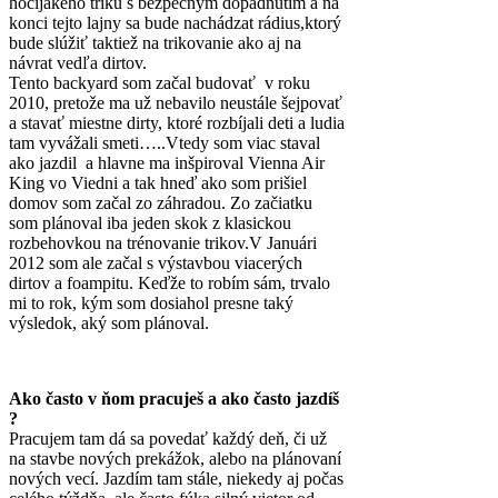
hocijakeho triku s bezpečným dopadnutím a na
konci tejto lajny sa bude nachádzat rádius,ktorý
bude slúžiť taktiež na trikovanie ako aj na
návrat vedľa dirtov.
Tento backyard som začal budovať v roku
2010, pretože ma už nebavilo neustále šejpovať
a stavať miestne dirty, ktoré rozbíjali deti a ludia
tam vyvážali smeti…..Vtedy som viac staval
ako jazdil a hlavne ma inšpiroval Vienna Air
King vo Viedni a tak hneď ako som prišiel
domov som začal zo záhradou. Zo začiatku
som plánoval iba jeden skok z klasickou
rozbehovkou na trénovanie trikov.V Januári
2012 som ale začal s výstavbou viacerých
dirtov a foampitu. Keďže to robím sám, trvalo
mi to rok, kým som dosiahol presne taký
výsledok, aký som plánoval.
Ako často v ňom pracuješ a ako často jazdíš
?
Pracujem tam dá sa povedať každý deň, či už
na stavbe nových prekážok, alebo na plánovaní
nových vecí. Jazdím tam stále, niekedy aj počas