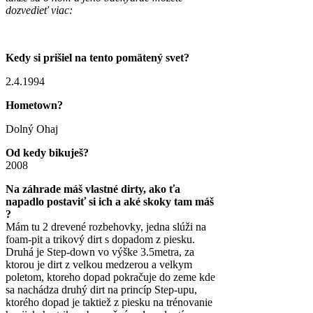
dozvedieť viac:
Kedy si prišiel na tento pomätený svet?
2.4.1994
Hometown?
Dolný Ohaj
Od kedy bikuješ?
2008
Na záhrade máš vlastné dirty, ako ťa
napadlo postaviť si ich a aké skoky tam máš
?
Mám tu 2 drevené rozbehovky, jedna slúži na
foam-pit a trikový dirt s dopadom z piesku.
Druhá je Step-down vo výške 3.5metra, za
ktorou je dirt z velkou medzerou a velkym
poletom, ktoreho dopad pokračuje do zeme kde
sa nachádza druhý dirt na princíp Step-upu,
ktorého dopad je taktiež z piesku na trénovanie