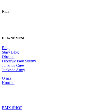
Ride !
HLAVNÉ MENU
Blog
Starý Blog
Obchod
Freestyle Park Šurany
Junkride Crew
Junkride Army
O nás
Kontakt
JUNKRIDE SHOP
BMX SHOP