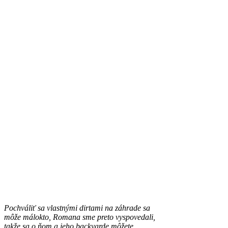
Pochváliť sa vlastnými dirtami na záhrade sa
môže málokto, Romana sme preto vyspovedali,
takže sa o ňom a jeho backyarde môžete