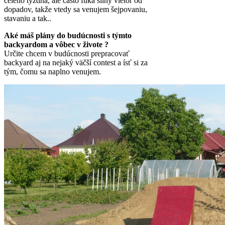
celého týždňa, ale často fúka silný vietor od
dopadov, takže vtedy sa venujem šejpovaniu,
stavaniu a tak..
Aké máš plány do budúcnosti s týmto
backyardom a vôbec v živote ?
Určite chcem v budúcnosti prepracovať
backyard aj na nejaký väčší contest a ísť si za
tým, čomu sa naplno venujem.