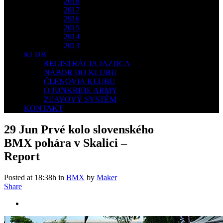
2018
2017
2016
2015
2014
2013
KLUB
REGISTRÁCIA JAZDCA
NÁBOR DO KLUBU
ČLENOVIA KLUBU
O JUNKRIDE ARMY
ZĽAVOVÝ SYSTÉM
KONTAKT
29 Jun
Prvé kolo slovenského
BMX pohára v Skalici –
Report
Posted at 18:38h
in
BMX
by
Maker
Share