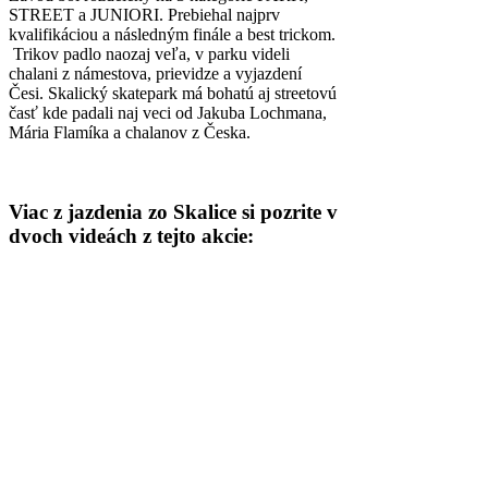
STREET a JUNIORI. Prebiehal najprv
kvalifikáciou a následným finále a best trickom.
Trikov padlo naozaj veľa, v parku videli
chalani z námestova, prievidze a vyjazdení
Česi. Skalický skatepark má bohatú aj streetovú
časť kde padali naj veci od Jakuba Lochmana,
Mária Flamíka a chalanov z Česka.
Viac z jazdenia zo Skalice si pozrite v
dvoch videách z tejto akcie: