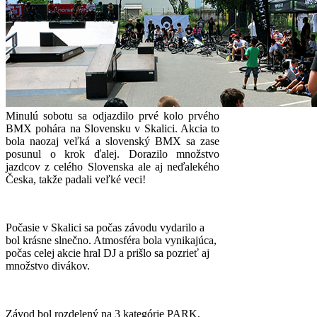
Minulú sobotu sa odjazdilo prvé kolo prvého
BMX pohára na Slovensku v Skalici. Akcia to
bola naozaj veľká a slovenský BMX sa zase
posunul o krok ďalej. Dorazilo množstvo
jazdcov z celého Slovenska ale aj neďalekého
Česka, takže padali veľké veci!
Počasie v Skalici sa počas závodu vydarilo a
bol krásne slnečno. Atmosféra bola vynikajúca,
počas celej akcie hral DJ a prišlo sa pozrieť aj
množstvo divákov.
Závod bol rozdelený na 3 kategórie PARK,