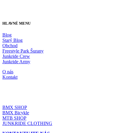
HLAVNÉ MENU
Blog
Starý Blog
Obchod
Freestyle Park Šurany
Junkride Crew
Junkride Army
O nás
Kontakt
JUNKRIDE SHOP
BMX SHOP
BMX Bicykle
MTB SHOP
JUNKRIDE CLOTHING