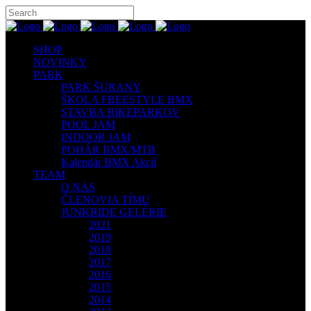
SHOP
NOVINKY
PARK
PARK ŠURANY
ŠKOLA FREESTYLE BMX
STAVBA BIKEPARKOV
POOL JAM
INDOOR JAM
POHÁR BMX/MTB
Kalendár BMX Akcií
TEAM
O NÁS
ČLENOVIA TÍMU
JUNKRIDE GELÉRIE
2021
2019
2018
2017
2016
2015
2014