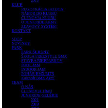
2013
KLUB
REGISTRÁCIA JAZDCA
NÁBOR DO KLUBU
ČLENOVIA KLUBU
O JUNKRIDE ARMY
ZĽAVOVÝ SYSTÉM
KONTAKT
SHOP
NOVINKY
PARK
PARK ŠURANY
ŠKOLA FREESTYLE BMX
STAVBA BIKEPARKOV
POOL JAM
INDOOR JAM
POHÁR BMX/MTB
Kalendár BMX Akcií
TEAM
O NÁS
ČLENOVIA TÍMU
JUNKRIDE GELÉRIE
2021
2019