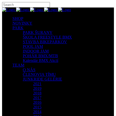
SHOP
NOVINKY
PARK
PARK ŠURANY
ŠKOLA FREESTYLE BMX
STAVBA BIKEPARKOV
POOL JAM
INDOOR JAM
POHÁR BMX/MTB
Kalendár BMX Akcií
TEAM
O NÁS
ČLENOVIA TÍMU
JUNKRIDE GELÉRIE
2021
2019
2018
2017
2016
2015
2014