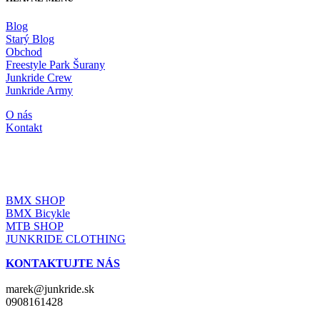
Blog
Starý Blog
Obchod
Freestyle Park Šurany
Junkride Crew
Junkride Army
O nás
Kontakt
JUNKRIDE SHOP
BMX SHOP
BMX Bicykle
MTB SHOP
JUNKRIDE CLOTHING
KONTAKTUJTE NÁS
marek@junkride.sk
0908161428