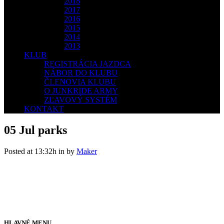
2018
2017
2016
2015
2014
2013
KLUB
REGISTRÁCIA JAZDCA
NÁBOR DO KLUBU
ČLENOVIA KLUBU
O JUNKRIDE ARMY
ZĽAVOVÝ SYSTÉM
KONTAKT
05 Jul
parks
Posted at 13:32h
in
by
Maker
HLAVNÉ MENU