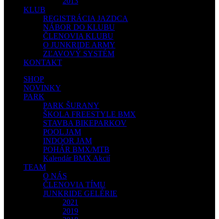
2013
KLUB
REGISTRÁCIA JAZDCA
NÁBOR DO KLUBU
ČLENOVIA KLUBU
O JUNKRIDE ARMY
ZĽAVOVÝ SYSTÉM
KONTAKT
SHOP
NOVINKY
PARK
PARK ŠURANY
ŠKOLA FREESTYLE BMX
STAVBA BIKEPARKOV
POOL JAM
INDOOR JAM
POHÁR BMX/MTB
Kalendár BMX Akcií
TEAM
O NÁS
ČLENOVIA TÍMU
JUNKRIDE GELÉRIE
2021
2019