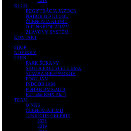
2013
KLUB
REGISTRÁCIA JAZDCA
NÁBOR DO KLUBU
ČLENOVIA KLUBU
O JUNKRIDE ARMY
ZĽAVOVÝ SYSTÉM
KONTAKT
SHOP
NOVINKY
PARK
PARK ŠURANY
ŠKOLA FREESTYLE BMX
STAVBA BIKEPARKOV
POOL JAM
INDOOR JAM
POHÁR BMX/MTB
Kalendár BMX Akcií
TEAM
O NÁS
ČLENOVIA TÍMU
JUNKRIDE GELÉRIE
2021
2019