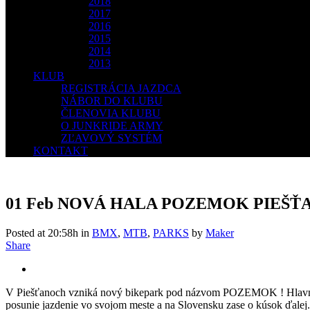
2018
2017
2016
2015
2014
2013
KLUB
REGISTRÁCIA JAZDCA
NÁBOR DO KLUBU
ČLENOVIA KLUBU
O JUNKRIDE ARMY
ZĽAVOVÝ SYSTÉM
KONTAKT
01 Feb
NOVÁ HALA POZEMOK PIEŠŤ
Posted at 20:58h
in
BMX
,
MTB
,
PARKS
by
Maker
Share
V Piešťanoch vzniká nový bikepark pod názvom POZEMOK ! Hlavným i
posunie jazdenie vo svojom meste a na Slovensku zase o kúsok ď