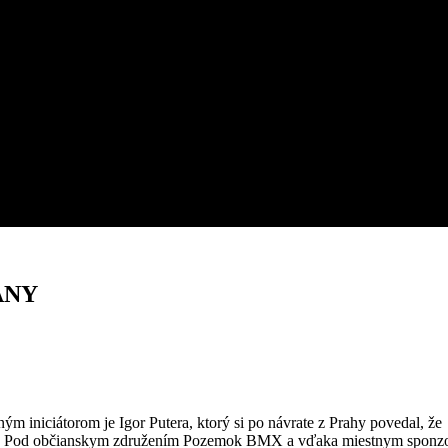
ANY
niciátorom je Igor Putera, ktorý si po návrate z Prahy povedal, že
alej. Pod občianskym združením Pozemok BMX a vďaka miestnym spon