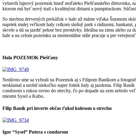
vybavili fajnový pozemok hneď neďaleko Piešťanského dirtoviska, na 
ktorom má byť nový trail s kvalitnými dirtami a pumptrackom. Súčasť
So stavbou drevených prekážok v hale už máme vďaka Šuranom skúseno
napriek malej veľkosti haly celkom slušný park s rádiusmi, bankami,
skvele a dá sa jazdiť pekne bez prestávky. Ideálna na zimu alebo za
hale a na celom pozemku sa momentálne stále pracuje a pre verejnosť 
Hala POZEMOK Piešťany
Nedávno sme sa vybrali na Pozemok aj s Filipom Baníkom a fotogr
nesklamal a urobil niekoľko super fotiek haly aj jazdenia. Filip Baní
condorom s rukou rovno do strechy, čo po dopade na zem nebolo veľmi 
miestni Sysel a Kubo.
Filip Baník pri inverte občas ťukol kolesom o strechu
Igor “Sysel” Putera s condorom