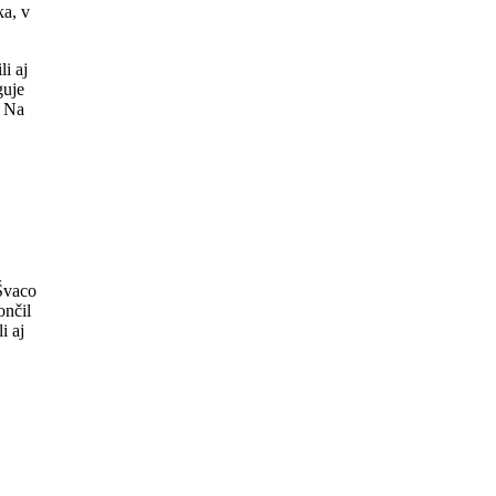
ka, v
i aj
guje
. Na
Švaco
ončil
i aj