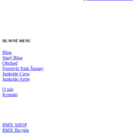
HLAVNÉ MENU
Blog
Starý Blog
Obchod
Freestyle Park Šurany
Junkride Crew
Junkride Army
O nás
Kontakt
JUNKRIDE SHOP
BMX SHOP
BMX Bicykle