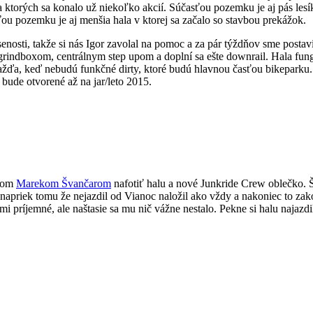
ktorých sa konalo už niekoľko akcií. Súčasťou pozemku je aj pás lesí
ou pozemku je aj menšia hala v ktorej sa začalo so stavbou prekážok.
sti, takže si nás Igor zavolal na pomoc a za pár týždňov sme postavil
 grindboxom, centrálnym step upom a doplní sa ešte downrail. Hala fun
 dažďa, keď nebudú funkčné dirty, ktoré budú hlavnou časťou bikeparku
bude otvorené až na jar/leto 2015.
afom
Marekom Švančarom
nafotiť halu a nové Junkride Crew oblečko. 
k napriek tomu že nejazdil od Vianoc naložil ako vždy a nakoniec to zak
príjemné, ale naštasie sa mu nič vážne nestalo. Pekne si halu najazdil