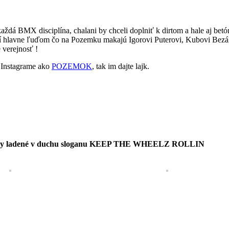
dá BMX disciplína, chalani by chceli doplniť k dirtom a hale aj bet
patrí hlavne ľuďom čo na Pozemku makajú Igorovi Puterovi, Kubovi Bezá
 verejnosť !
 Instagrame ako
POZEMOK
, tak im dajte lajk.
a čipky ladené v duchu sloganu KEEP THE WHEELZ ROLLIN