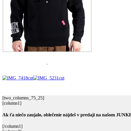
[two_columns_75_25]
[column1]
Ak ťa niečo zaujalo, oblečenie nájdeš v predaji na našom J
[/column1]