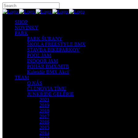
SHOP
NOVINKY
PARK
PARK ŠURANY
ŠKOLA FREESTYLE BMX
STAVBA BIKEPARKOV
POOL JAM
INDOOR JAM
POHÁR BMX/MTB
Kalendár BMX Akcií
TEAM
O NÁS
ČLENOVIA TÍMU
JUNKRIDE GELÉRIE
2021
2019
2018
2017
2016
2015
2014