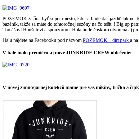
POZEMOK začína byť super miesto, kde sa bude dať jazdiť takmer kaž
bazénik, takže sa máte do tohtoročnej sezóny na čo tešiť ! Big up 
Tomášovi Hanšutovi a sponzorom. Hala bude čoskoro otvorená aj pre
Halu nájdete na Facebooku pod názvom
POZEMOK – dirt park
a na
V hale malo premiéru aj nové JUNKRIDE CREW oblečenie:
V novej zimno/jarnej kolekcii máme pre vás mikiny, tričká 