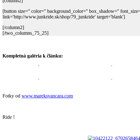
[column2]
[button size='' color='' background_color='' box_shadow='' font_size=
link='http://www.junkride.sk/shop/79_junkride' target='blank']
[/column2]
[/two_columns_75_25]
Kompletná galéria k článku:
Fotky od
www.mareksvancara.com
Ride !