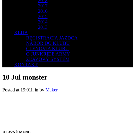
2018
2017
2016
2015
2014
2013
KLUB
REGISTRÁCIA JAZDCA
NÁBOR DO KLUBU
ČLENOVIA KLUBU
O JUNKRIDE ARMY
ZĽAVOVÝ SYSTÉM
KONTAKT
10 Jul
monster
Posted at 19:01h
in
by
Maker
HLAVNÉ MENU