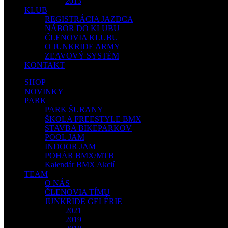
2013
KLUB
REGISTRÁCIA JAZDCA
NÁBOR DO KLUBU
ČLENOVIA KLUBU
O JUNKRIDE ARMY
ZĽAVOVÝ SYSTÉM
KONTAKT
SHOP
NOVINKY
PARK
PARK ŠURANY
ŠKOLA FREESTYLE BMX
STAVBA BIKEPARKOV
POOL JAM
INDOOR JAM
POHÁR BMX/MTB
Kalendár BMX Akcií
TEAM
O NÁS
ČLENOVIA TÍMU
JUNKRIDE GELÉRIE
2021
2019