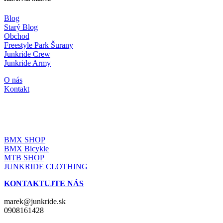
Blog
Starý Blog
Obchod
Freestyle Park Šurany
Junkride Crew
Junkride Army
O nás
Kontakt
JUNKRIDE SHOP
BMX SHOP
BMX Bicykle
MTB SHOP
JUNKRIDE CLOTHING
KONTAKTUJTE NÁS
marek@junkride.sk
0908161428