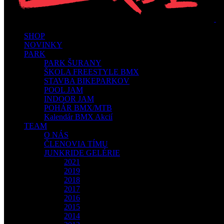
SHOP
NOVINKY
PARK
PARK ŠURANY
ŠKOLA FREESTYLE BMX
STAVBA BIKEPARKOV
POOL JAM
INDOOR JAM
POHÁR BMX/MTB
Kalendár BMX Akcií
TEAM
O NÁS
ČLENOVIA TÍMU
JUNKRIDE GELÉRIE
2021
2019
2018
2017
2016
2015
2014