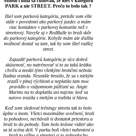
Mnohí ľudia sa čudovali, že ideš v kategórii
PARK a nie STREET. Prečo to bolo tak ?
Išiel som parkovú kategóriu, pretože som ešte
stále v povedomí ako parkový jazdec a mám
viac kontaktov v parkovej komunite než v
streetovej. Navyše aj v RedBulle to brali skôr
do parkovej kategórie. Kebyže mám ale ďalšiu
možnosť dostať sa tam, tak by som išiel radšej
street.
Zajazdiť parkovú kategóriu je síce dobrá
skúsenosť, no natrénovať si to za takú krátku
chvíľu a medzi tými všetkými hrotičmi nebola
žiadna sranda. Neustále hrozilo, že sa s niekým
zrazíš v plnej rýchlosti a neplatilo tam moc
pravidlo o vzájomnom púšťaní sa. Angie
Marino na to doplatila asi najviac keď sa
surovo zrazila s niekým a rozbila si hlavu.
Keď som sledoval tréningy streetu tak to bolo
úplne o inom. Všetci maximálne uvoľnení, brali
to pohodovo, nechávali si dostatok priestoru a
brali to do pohody. Tam bolo krásne vidieť ako
sa tá scéna delí. V parku boli všetci nahrotení a
brali to vážne a streeteri si to jednoducho