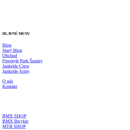
HLAVNÉ MENU
Blog
Starý Blog
Obchod
Freestyle Park Šurany
Junkride Crew
Junkride Army
O nás
Kontakt
JUNKRIDE SHOP
BMX SHOP
BMX Bicykle
MTB SHOP