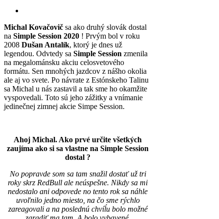
Michal Kovačovič
sa ako druhý slovák dostal
na
Simple Session 2020
! Prvým bol v roku
2008
Dušan Antalík
, ktorý je dnes už
legendou. Odvtedy sa
Simple Session
zmenila
na megalománsku akciu celosvetového
formátu. Sen mnohých jazdcov z nášho okolia
ale aj vo svete. Po návrate z Estónskeho Talinu
sa Michal u nás zastavil a tak sme ho okamžite
vyspovedali. Toto sú jeho zážitky a vnímanie
jedinečnej zimnej akcie Simpe Session.
Ahoj Michal. Ako prvé určite všetkých
zaujíma ako si sa vlastne na Simple Session
dostal ?
No popravde som sa tam snažil dostať už tri
roky skrz RedBull ale neúspešne. Nikdy sa mi
nedostalo ani odpovede no tento rok sa náhle
uvoľnilo jedno miesto, na čo sme rýchlo
zareagovali a na poslednú chvíĺu bolo možné
zaradiť ma tam. A bolo vybavené.