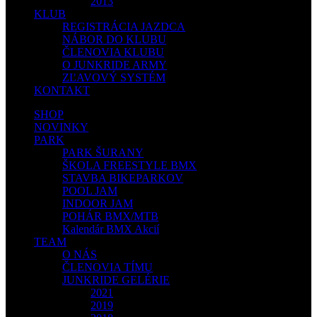
2013
KLUB
REGISTRÁCIA JAZDCA
NÁBOR DO KLUBU
ČLENOVIA KLUBU
O JUNKRIDE ARMY
ZĽAVOVÝ SYSTÉM
KONTAKT
SHOP
NOVINKY
PARK
PARK ŠURANY
ŠKOLA FREESTYLE BMX
STAVBA BIKEPARKOV
POOL JAM
INDOOR JAM
POHÁR BMX/MTB
Kalendár BMX Akcií
TEAM
O NÁS
ČLENOVIA TÍMU
JUNKRIDE GELÉRIE
2021
2019