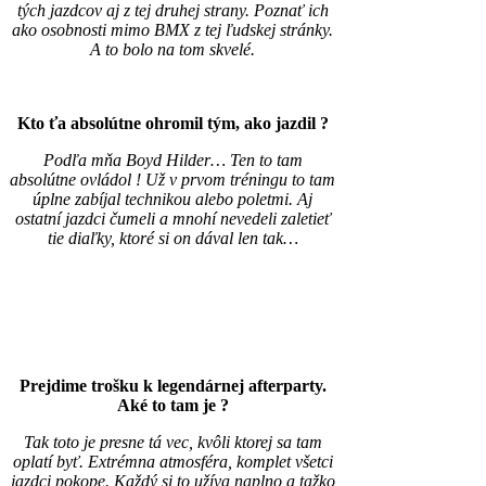
tých jazdcov aj z tej druhej strany. Poznať ich
ako osobnosti mimo BMX z tej ľudskej stránky.
A to bolo na tom skvelé.
Kto ťa absolútne ohromil tým, ako jazdil ?
Podľa mňa Boyd Hilder… Ten to tam
absolútne ovládol ! Už v prvom tréningu to tam
úplne zabíjal technikou alebo poletmi. Aj
ostatní jazdci čumeli a mnohí nevedeli zaletieť
tie diaľky, ktoré si on dával len tak…
Prejdime trošku k legendárnej afterparty.
Aké to tam je ?
Tak toto je presne tá vec, kvôli ktorej sa tam
oplatí byť. Extrémna atmosféra, komplet všetci
jazdci pokope. Každý si to užíva naplno a tažko