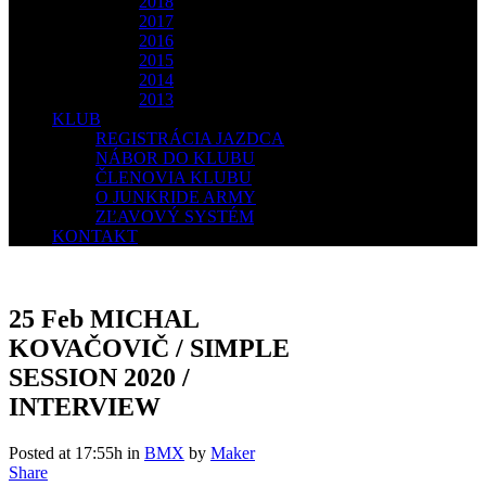
2018
2017
2016
2015
2014
2013
KLUB
REGISTRÁCIA JAZDCA
NÁBOR DO KLUBU
ČLENOVIA KLUBU
O JUNKRIDE ARMY
ZĽAVOVÝ SYSTÉM
KONTAKT
25 Feb
MICHAL
KOVAČOVIČ / SIMPLE
SESSION 2020 /
INTERVIEW
Posted at 17:55h
in
BMX
by
Maker
Share