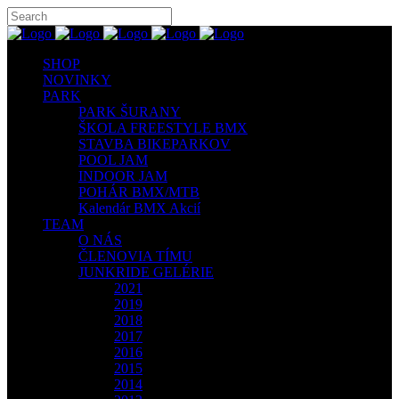
SHOP
NOVINKY
PARK
PARK ŠURANY
ŠKOLA FREESTYLE BMX
STAVBA BIKEPARKOV
POOL JAM
INDOOR JAM
POHÁR BMX/MTB
Kalendár BMX Akcií
TEAM
O NÁS
ČLENOVIA TÍMU
JUNKRIDE GELÉRIE
2021
2019
2018
2017
2016
2015
2014