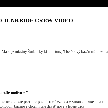
 JUNKRIDE CREW VIDEO
 Maťo je miestny Šuriansky killer a tunajší betónový bazén má dokona
 stále motivuje ?
dže nebolo kde poriadne jazdiť. Keď vznikla v Šuranoch bike hala tak
ónovom bazéne a chcem stále dávať nové a lepšie triky.