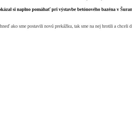
 dokázal si naplno pomáhať pri výstavbe betónového bazéna v Šura
hneď ako sme postavili novú prekážku, tak sme na nej hrotili a chceli 