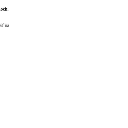
noch.
dať na