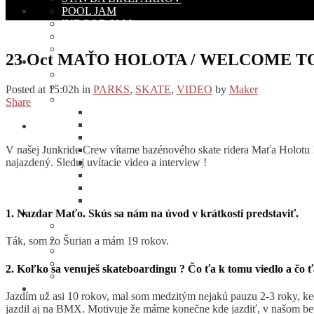
POOL JAM
INDOOR JAM
POHÁR BMX/MTB
Kalendár BMX Akcií
23 Oct
MAŤO HOLOTA / WELCOME TO
TEAM
O NÁS
ČLENOVIA TÍMU
Posted at 15:02h
in
PARKS
,
SKATE
,
VIDEO
by
Maker
JUNKRIDE GELÉRIE
Share
2021
2019
2018
V našej Junkride Crew vítame bazénového skate ridera Maťa Holotu !
2017
najazdený. Sleduj uvítacie video a interview !
2016
2015
2014
2013
KLUB
1. Nazdar Maťo. Skús sa nám na úvod v krátkosti predstaviť.
REGISTRÁCIA JAZDCA
NÁBOR DO KLUBU
Ták, som zo Šurian a mám 19 rokov.
ČLENOVIA KLUBU
O JUNKRIDE ARMY
2. Koľko sa venuješ skateboardingu ? Čo ťa k tomu viedlo a čo ťa
ZĽAVOVÝ SYSTÉM
KONTAKT
Jazdím už asi 10 rokov, mal som medzitým nejakú pauzu 2-3 roky, ke
jazdil aj na BMX. Motivuje že máme konečne kde jazdiť, v našom bet