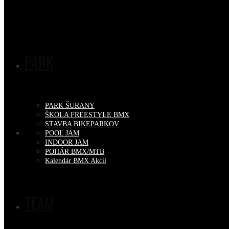
PARK
PARK ŠURANY
ŠKOLA FREESTYLE BMX
STAVBA BIKEPARKOV
POOL JAM
INDOOR JAM
POHÁR BMX/MTB
Kalendár BMX Akcií
TEAM