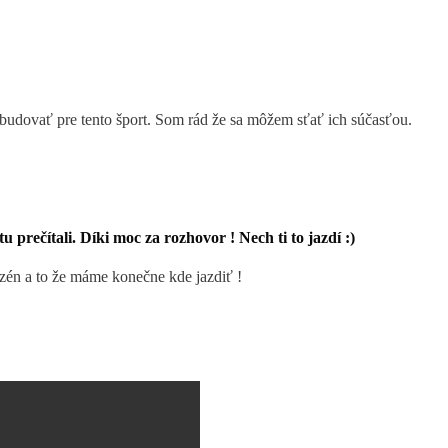
vybudovať pre tento šport. Som rád že sa môžem sťať ich súčasťou.
 prečítali. Díki moc za rozhovor ! Nech ti to jazdí :)
én a to že máme konečne kde jazdiť !