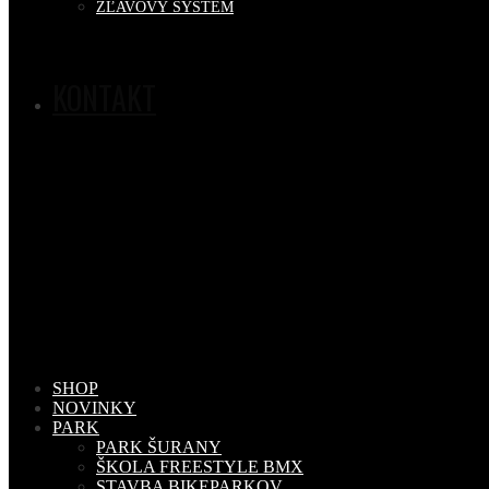
ZĽAVOVÝ SYSTÉM
KONTAKT
SHOP
NOVINKY
PARK
PARK ŠURANY
ŠKOLA FREESTYLE BMX
STAVBA BIKEPARKOV