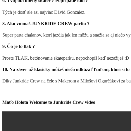
6. Tvoj obľúbený skater ? Poprípade idol ?
Tých je dosť ale asi najviac Dávid Gonzalez.
8. Ako vnímaš JUNKRIDE CREW partiu ?
Super parta chalanov, ktorí jazdia jak len môžu a snažia sa aj niečo 
9. Čo je to tlak ?
Proste TLAK, betónovanie skateparku, nepochopíš keď nezažiješ :D
10. Na záver už klasicky môžeš niečo odkázať ľuďom, ktorí si to tu
Díky Junkride Crew na čele s Makerom a Milošovi Ogurčákovi za baz
Maťo Holota Welcome to Junkride Crew video