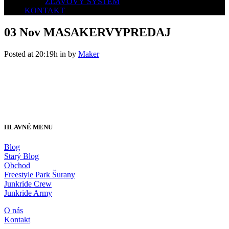
ZĽAVOVÝ SYSTÉM
KONTAKT
03 Nov
MASAKERVYPREDAJ
Posted at 20:19h
in
by
Maker
HLAVNÉ MENU
Blog
Starý Blog
Obchod
Freestyle Park Šurany
Junkride Crew
Junkride Army
O nás
Kontakt