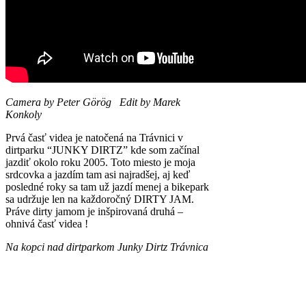
Camera by Peter Görög Edit by Marek
Konkoly
Prvá časť videa je natočená na Trávnici v
dirtparku “JUNKY DIRTZ” kde som začínal
jazdiť okolo roku 2005. Toto miesto je moja
srdcovka a jazdím tam asi najradšej, aj keď
posledné roky sa tam už jazdí menej a bikepark
sa udržuje len na každoročný DIRTY JAM.
Práve dirty jamom je inšpirovaná druhá –
ohnivá časť videa !
Na kopci nad dirtparkom Junky Dirtz Trávnica