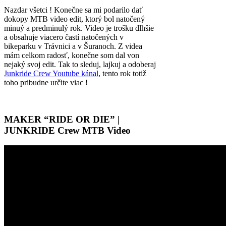
Nazdar všetci ! Konečne sa mi podarilo dať
dokopy MTB video edit, ktorý bol natočený
minuý a predminulý rok. Video je trošku dlhšie
a obsahuje viacero častí natočených v
bikeparku v Trávnici a v Šuranoch. Z videa
mám celkom radosť, konečne som dal von
nejaký svoj edit. Tak to sleduj, lajkuj a odoberaj
Junkride Crew Youtube kánal
, tento rok totiž
toho pribudne určite viac !
MAKER “RIDE OR DIE” |
JUNKRIDE Crew MTB Video