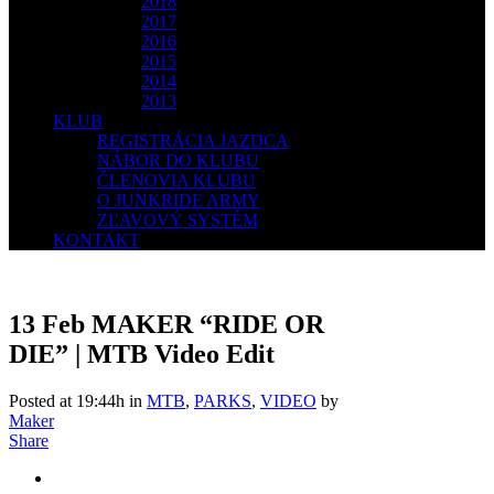
2018
2017
2016
2015
2014
2013
KLUB
REGISTRÁCIA JAZDCA
NÁBOR DO KLUBU
ČLENOVIA KLUBU
O JUNKRIDE ARMY
ZĽAVOVÝ SYSTÉM
KONTAKT
13 Feb
MAKER “RIDE OR
DIE” | MTB Video Edit
Posted at 19:44h
in
MTB
,
PARKS
,
VIDEO
by
Maker
Share