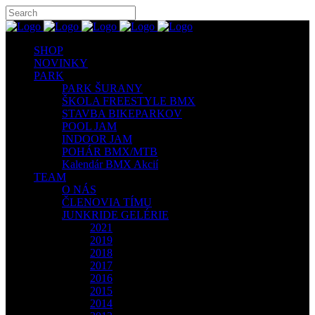
SHOP
NOVINKY
PARK
PARK ŠURANY
ŠKOLA FREESTYLE BMX
STAVBA BIKEPARKOV
POOL JAM
INDOOR JAM
POHÁR BMX/MTB
Kalendár BMX Akcií
TEAM
O NÁS
ČLENOVIA TÍMU
JUNKRIDE GELÉRIE
2021
2019
2018
2017
2016
2015
2014