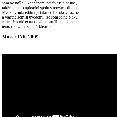
som ho našiel. Nechápem, prečo nieje online,
takže som ho uploadol spolu s novým editom.
Medzi týmito editmi je takmer 10 rokov rozdiel
a vlastne som si uvedomil, že som sa na bjaku
za ten čas nič extra nové nenaučil… nuž musím
tento rok zamakať ! #rideordie
Maker Edit 2009