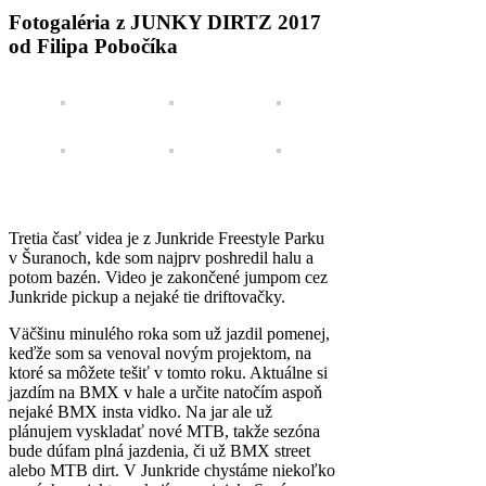
Fotogaléria z JUNKY DIRTZ 2017
od Filipa Pobočíka
Tretia časť videa je z Junkride Freestyle Parku
v Šuranoch, kde som najprv poshredil halu a
potom bazén. Video je zakončené jumpom cez
Junkride pickup a nejaké tie driftovačky.
Väčšinu minulého roka som už jazdil pomenej,
keďže som sa venoval novým projektom, na
ktoré sa môžete tešiť v tomto roku. Aktuálne si
jazdím na BMX v hale a určite natočím aspoň
nejaké BMX insta vidko. Na jar ale už
plánujem vyskladať nové MTB, takže sezóna
bude dúfam plná jazdenia, či už BMX street
alebo MTB dirt. V Junkride chystáme niekoľko