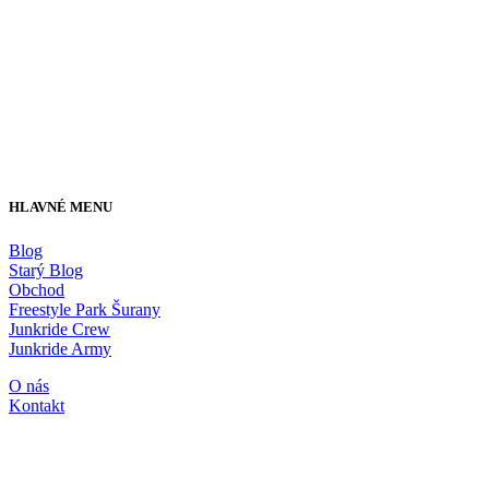
HLAVNÉ MENU
Blog
Starý Blog
Obchod
Freestyle Park Šurany
Junkride Crew
Junkride Army
O nás
Kontakt
JUNKRIDE SHOP