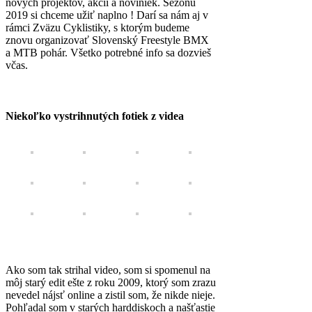
nových projektov, akcií a noviniek. Sezónu
2019 si chceme užiť naplno ! Darí sa nám aj v
rámci Zväzu Cyklistiky, s ktorým budeme
znovu organizovať Slovenský Freestyle BMX
a MTB pohár. Všetko potrebné info sa dozvieš
včas.
Niekoľko vystrihnutých fotiek z videa
Ako som tak strihal video, som si spomenul na
môj starý edit ešte z roku 2009, ktorý som zrazu
nevedel nájsť online a zistil som, že nikde nieje.
Pohľadal som v starých harddiskoch a našťastie