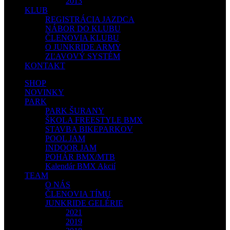
2013
KLUB
REGISTRÁCIA JAZDCA
NÁBOR DO KLUBU
ČLENOVIA KLUBU
O JUNKRIDE ARMY
ZĽAVOVÝ SYSTÉM
KONTAKT
SHOP
NOVINKY
PARK
PARK ŠURANY
ŠKOLA FREESTYLE BMX
STAVBA BIKEPARKOV
POOL JAM
INDOOR JAM
POHÁR BMX/MTB
Kalendár BMX Akcií
TEAM
O NÁS
ČLENOVIA TÍMU
JUNKRIDE GELÉRIE
2021
2019