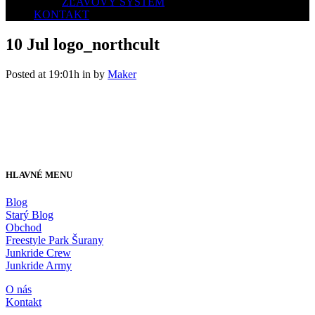
ZĽAVOVÝ SYSTÉM
KONTAKT
10 Jul
logo_northcult
Posted at 19:01h
in
by
Maker
HLAVNÉ MENU
Blog
Starý Blog
Obchod
Freestyle Park Šurany
Junkride Crew
Junkride Army
O nás
Kontakt