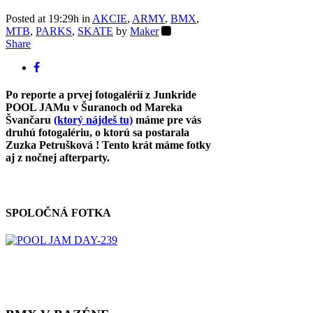
Posted at 19:29h
in
AKCIE
,
ARMY
,
BMX
,
MTB
,
PARKS
,
SKATE
by
Maker
Share
Po reporte a prvej fotogalérií z Junkride
POOL JAMu v Šuranoch od Mareka
Švančaru
(ktorý nájdeš tu)
máme pre vás
druhú fotogalériu, o ktorú sa postarala
Zuzka Petrušková ! Tento krát máme fotky
aj z nočnej afterparty.
SPOLOČNÁ FOTKA