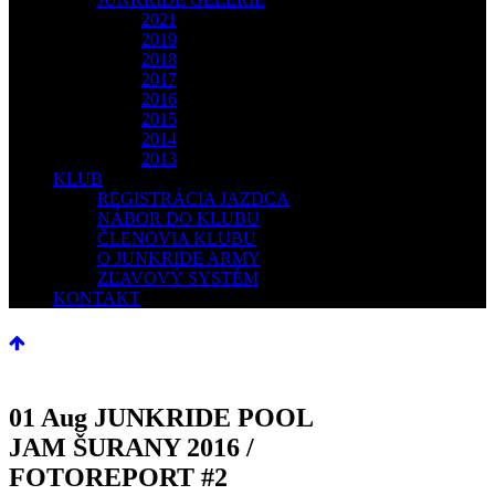
2021
2019
2018
2017
2016
2015
2014
2013
KLUB
REGISTRÁCIA JAZDCA
NÁBOR DO KLUBU
ČLENOVIA KLUBU
O JUNKRIDE ARMY
ZĽAVOVÝ SYSTÉM
KONTAKT
01 Aug
JUNKRIDE POOL
JAM ŠURANY 2016 /
FOTOREPORT #2