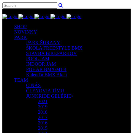
SHOP
NOVINKY
PARK
PARK ŠURANY
ŠKOLA FREESTYLE BMX
STAVBA BIKEPARKOV
POOL JAM
INDOOR JAM
POHÁR BMX/MTB
Kalendár BMX Akcií
TEAM
O NÁS
ČLENOVIA TÍMU
JUNKRIDE GELÉRIE
2021
2019
2018
2017
2016
2015