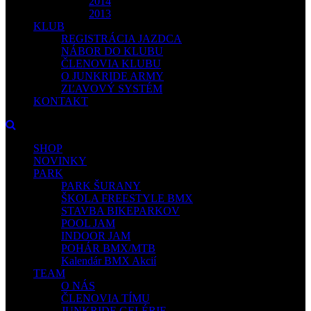
2014
2013
KLUB
REGISTRÁCIA JAZDCA
NÁBOR DO KLUBU
ČLENOVIA KLUBU
O JUNKRIDE ARMY
ZĽAVOVÝ SYSTÉM
KONTAKT
SHOP
NOVINKY
PARK
PARK ŠURANY
ŠKOLA FREESTYLE BMX
STAVBA BIKEPARKOV
POOL JAM
INDOOR JAM
POHÁR BMX/MTB
Kalendár BMX Akcií
TEAM
O NÁS
ČLENOVIA TÍMU
JUNKRIDE GELÉRIE