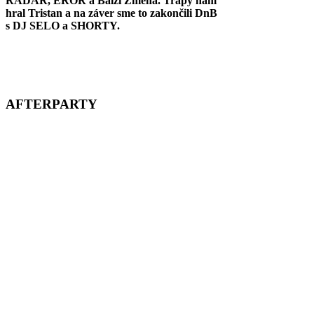
RADAR, EROR a Balži Zmena. Trapy nám
hral Tristan a na záver sme to zakončili DnB
s DJ SELO a SHORTY.
AFTERPARTY