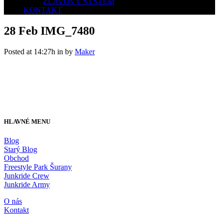
ZĽAVOVÝ SYSTÉM
KONTAKT
28 Feb
IMG_7480
Posted at 14:27h
in
by
Maker
HLAVNÉ MENU
Blog
Starý Blog
Obchod
Freestyle Park Šurany
Junkride Crew
Junkride Army
O nás
Kontakt