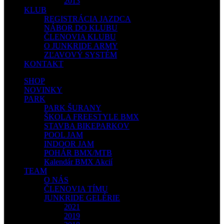
2013
KLUB
REGISTRÁCIA JAZDCA
NÁBOR DO KLUBU
ČLENOVIA KLUBU
O JUNKRIDE ARMY
ZĽAVOVÝ SYSTÉM
KONTAKT
SHOP
NOVINKY
PARK
PARK ŠURANY
ŠKOLA FREESTYLE BMX
STAVBA BIKEPARKOV
POOL JAM
INDOOR JAM
POHÁR BMX/MTB
Kalendár BMX Akcií
TEAM
O NÁS
ČLENOVIA TÍMU
JUNKRIDE GELÉRIE
2021
2019