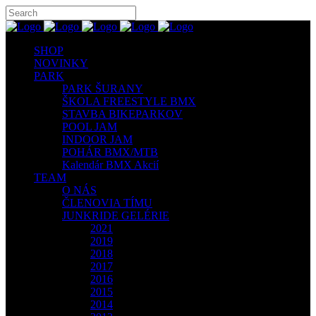
SHOP
NOVINKY
PARK
PARK ŠURANY
ŠKOLA FREESTYLE BMX
STAVBA BIKEPARKOV
POOL JAM
INDOOR JAM
POHÁR BMX/MTB
Kalendár BMX Akcií
TEAM
O NÁS
ČLENOVIA TÍMU
JUNKRIDE GELÉRIE
2021
2019
2018
2017
2016
2015
2014