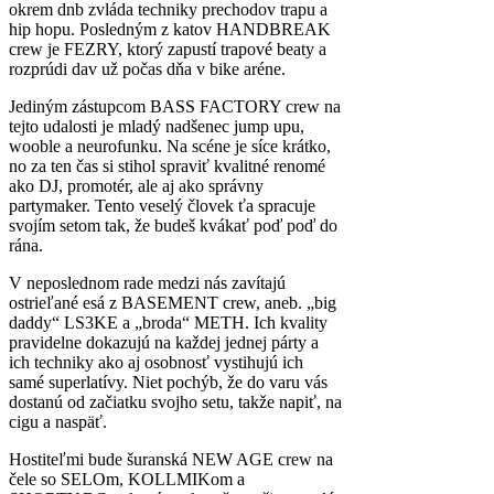
okrem dnb zvláda techniky prechodov trapu a
hip hopu. Posledným z katov HANDBREAK
crew je FEZRY, ktorý zapustí trapové beaty a
rozprúdi dav už počas dňa v bike aréne.
Jediným zástupcom BASS FACTORY crew na
tejto udalosti je mladý nadšenec jump upu,
wooble a neurofunku. Na scéne je síce krátko,
no za ten čas si stihol spraviť kvalitné renomé
ako DJ, promotér, ale aj ako správny
partymaker. Tento veselý človek ťa spracuje
svojím setom tak, že budeš kvákať poď poď do
rána.
V neposlednom rade medzi nás zavítajú
ostrieľané esá z BASEMENT crew, aneb. „big
daddy“ LS3KE a „broda“ METH. Ich kvality
pravidelne dokazujú na každej jednej párty a
ich techniky ako aj osobnosť vystihujú ich
samé superlatívy. Niet pochýb, že do varu vás
dostanú od začiatku svojho setu, takže napiť, na
cigu a naspäť.
Hostiteľmi bude šuranská NEW AGE crew na
čele so SELOm, KOLLMIKom a