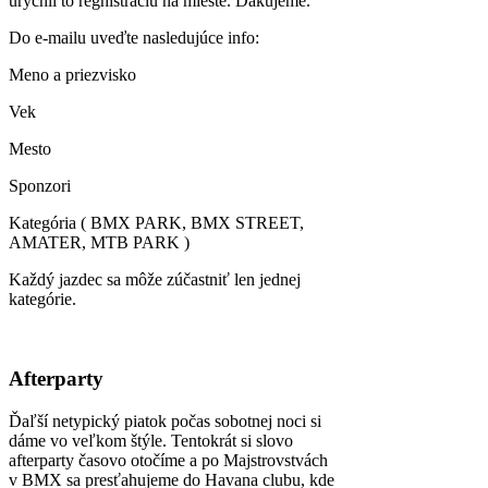
urýchli to reghistráciu na mieste. Ďakujeme.
Do e-mailu uveďte nasledujúce info:
Meno a priezvisko
Vek
Mesto
Sponzori
Kategória ( BMX PARK, BMX STREET,
AMATER, MTB PARK )
Každý jazdec sa môže zúčastniť len jednej
kategórie.
Afterparty
Ďaľší netypický piatok počas sobotnej noci si
dáme vo veľkom štýle. Tentokrát si slovo
afterparty časovo otočíme a po Majstrovstvách
v BMX sa presťahujeme do Havana clubu, kde