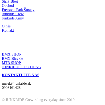
Starý Blog
Obchod
Freestyle Park Šurany
Junkride Crew
Junkride Army
O nás
Kontakt
JUNKRIDE SHOP
BMX SHOP
BMX Bicykle
MTB SHOP
JUNKRIDE CLOTHING
KONTAKTUJTE NÁS
marek@junkride.sk
0908161428
© JUNKRIDE Crew riding everyday since 2010