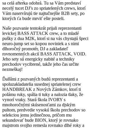
sa celá afterka odohrá. Tu sa Vám predstaví
necelý tucet DJ’s zo spriatelených crews, ktorí
Vám naservírujú tie najtučnejšie B2B sety, po
ktorých ťa bude mrviť ešte posteli.
Naše pozvanie tentokrát prijali reprezentanti
levickej BASS ATTACK crew, a to mladé
pušky z dua M2K, ktorí si na vás chystajú špeci
neuro-jump set so kopou noviniek a s nimi
dlhoročný promotér, DJ a zakladateľ
rovnomenných akcií BASS ATTACK, VOID.
Jeho sety sú energicky nabité a techniky
prechodov vycibrené, takže jeho čas určite
nezmeškaj!
Ďalšími z pozvaných budú reprezentanti a
spoluzakladatelia susednej spriatelenej crew
HANDBREAK z Nových Zámkov, ktorí ti
polámu ruky, spália ti tuky a nalozia tlaky, že
vynorí vraky. Stará škola IVORY s
mnohoročnými skúsenosťami za djským
pultom, predvedie vysokú školu prechodov so
selekciou jemu jedinečnou, pričom mu
sekundovať bude BION, ktorý je rovnako
majstrom svojho remesla rovnako dlhé roky a