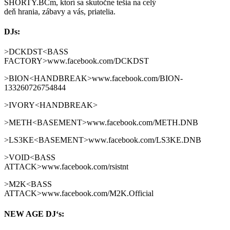
SHORTY.BCm, ktorí sa skutočne tešia na celý
deň hrania, zábavy a vás, priatelia.
DJs:
>DCKDST<BASS
FACTORY>www.facebook.com/DCKDST
>BION<HANDBREAK>www.facebook.com/BION-
133260726754844
>IVORY<HANDBREAK>
>METH<BASEMENT>www.facebook.com/METH.DNB
>LS3KE<BASEMENT>www.facebook.com/LS3KE.DNB
>VOID<BASS
ATTACK>www.facebook.com/rsistnt
>M2K<BASS
ATTACK>www.facebook.com/M2K.Official
NEW AGE DJ‘s: