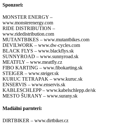
Sponzori:
MONSTER ENERGY –
www.monsterenergy.com
RIDE DISTRIBUTION –
www.ridedistribution.com
MUTANTBIKES – www.mutantbikes.com
DEVILWORK – www.dw-cycles.com
BLACK FLYS – www.blackflys.sk
SUNNYROAD – www.sunnyroad.sk
MEATFLY – www.meatfly.cz
FIBO KARTING – www.fibokarting.sk
STEIGER – www.steiger.sk
KURUC TETRAPAK – www.kuruc.sk
ENSERVIS – www.enservis.sk
KABLESCHLEPP – www.kabelschlepp.de/sk
MESTO ŠURANY – www.surany.sk
Madiálni parnteri:
DIRTBIKER – www.dirtbiker.cz