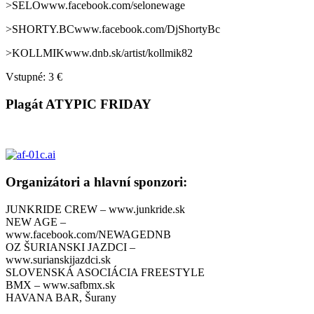
>SELOwww.facebook.com/selonewage
>SHORTY.BCwww.facebook.com/DjShortyBc
>KOLLMIKwww.dnb.sk/artist/kollmik82
Vstupné: 3 €
Plagát ATYPIC FRIDAY
Organizátori a hlavní sponzori:
JUNKRIDE CREW – www.junkride.sk
NEW AGE –
www.facebook.com/NEWAGEDNB
OZ ŠURIANSKI JAZDCI –
www.surianskijazdci.sk
SLOVENSKÁ ASOCIÁCIA FREESTYLE
BMX – www.safbmx.sk
HAVANA BAR, Šurany