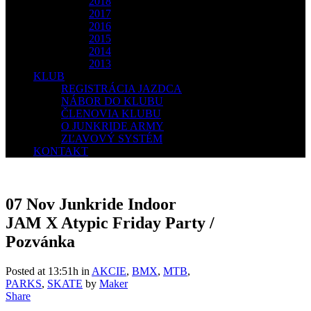
2018
2017
2016
2015
2014
2013
KLUB
REGISTRÁCIA JAZDCA
NÁBOR DO KLUBU
ČLENOVIA KLUBU
O JUNKRIDE ARMY
ZĽAVOVÝ SYSTÉM
KONTAKT
07 Nov
Junkride Indoor
JAM X Atypic Friday Party /
Pozvánka
Posted at 13:51h
in
AKCIE
,
BMX
,
MTB
,
PARKS
,
SKATE
by
Maker
Share