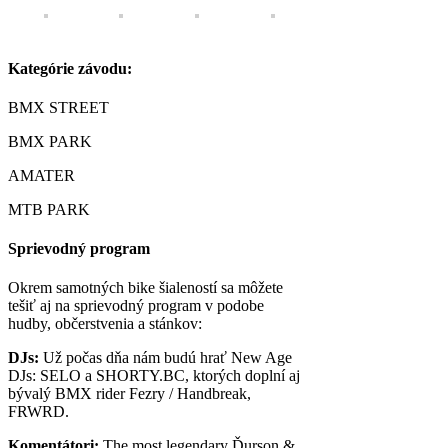
Kategórie závodu:
BMX STREET
BMX PARK
AMATER
MTB PARK
Sprievodný program
Okrem samotných bike šialeností sa môžete
tešiť aj na sprievodný program v podobe
hudby, občerstvenia a stánkov:
DJs:
Už počas dňa nám budú hrať New Age
DJs: SELO a SHORTY.BC, ktorých doplní aj
bývalý BMX rider Fezry / Handbreak,
FRWRD.
Komentátori:
The most legendary Ďurson &