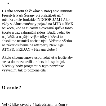
Už túto sobotu ťa čakáme v našej hale Junkride
Freestyle Park Šurany pri príležitosti už 4.
ročníka akcie Junkride INDOOR JAM ! Ako
vždy si dáme extrémny pojazd na MTB a BMX
bajkoch, kde sa zúčastní slovenská špička tohto
športu a tiež zahraniční riders. Budú padať tie
najťažšie a najštýlovejšie triky takže si to
absolútne nesmieš nechať ujsť. Večer to všetko
na záver oslávime na afterparty New Age
ATYPIC FRIDAY v Havana clube !
Akciu chceme znova usporiadať ešte lepšie aby
ste sa dobre zabavili a riders boli spokojní.
Všetkky body programu v tejto pozvánke
vysvetlím, tak to pozorne čítaj:
O čo ide ?
Veľký bike závod v 4 kategóriách, pričom v