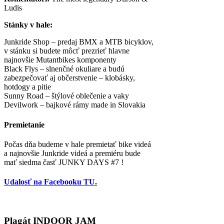
Ludis
Stánky v hale:
Junkride Shop – predaj BMX a MTB bicyklov,
v stánku si budete môcť prezrieť hlavne
najnovšie Mutantbikes komponenty
Black Flys – slnenčné okuliare a budú
zabezpečovať aj občerstvenie – klobásky,
hotdogy a pitie
Sunny Road – štýlové oblečenie a vaky
Devilwork – bajkové rámy made in Slovakia
Premietanie
Počas dňa budeme v hale premietať bike videá
a najnovšie Junkride videá a premiéru bude
mať siedma časť JUNKY DAYS #7 !
Udalosť na Facebooku TU.
Plagát INDOOR JAM