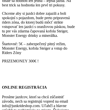
finále sa hodnotí len jedna – lepšia jazda. Na
best trick sa hodnotia len prvé tri pokusy.
Chceme aby si jazdci dobre zajazili a boli
spokojní s pojazdom, bude preto pripravená
riders zóna, do ktorej budú môcť strikte
vstupovať len jazdci s oranžovou páskou, bude
tu pre vás zdarma čapovaná kofola Steiger,
Monster Energy drinky a minerálka.
Štartovné: 5€ – zabezpečený pitný režim,
Monster Energy, kofola Steiger a vstup do
Riders Zóny
PRIZEMONEY 300€ !
ONLINE REGISTRÁCIA
Prosíme jazdcov, ktorí sa chcú zúčastniť
závodu, nech sa registrujú vopred na email
info@junkrideshop.com. Uľahčí a hlavne