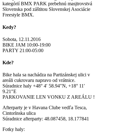
kategórií BMX PARK prebehnú masjtrovstvá
Slovenska pod záštitou Slovenskej Asociácie
Freestyle BMX.
Kedy?
Sobota, 12.11.2016
BIKE JAM 10:00-19:00
PARTY 21:00-05:00
Kde?
Bike hala sa nachádza na Partizánskej ulici v
areáli cukrovaru napravo od vrátnice.
Súradnice haly +48° 4′ 58.94″N, +18° 11′
9.21″E
PARKOVANIE LEN VONKU Z AREÁLU !
Afterparty je v Havana Clube vedľa Tesca,
Cintorínska ulica
Súradnice afterparty: 48.087458, 18.177841
Fotky haly: