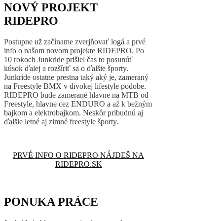
NOVÝ PROJEKT
RIDEPRO
Postupne už začíname zverjňovať logá a prvé
info o našom novom projekte RIDEPRO. Po
10 rokoch Junkride prišiel čas to posunúť
kúsok ďalej a rozšíriť sa o ďalšie športy.
Junkride ostatne prestna taký aký je, zameraný
na Freestyle BMX v divokej lifestyle podobe.
RIDEPRO bude zamerané hlavne na MTB od
Freestyle, hlavne cez ENDURO a až k bežným
bajkom a elektrobajkom. Neskôr pribudnú aj
ďalšie letné aj zimné freestyle športy.
PRVÉ INFO O RIDEPRO NÁJDEŠ NA
RIDEPRO.SK
PONUKA PRÁCE