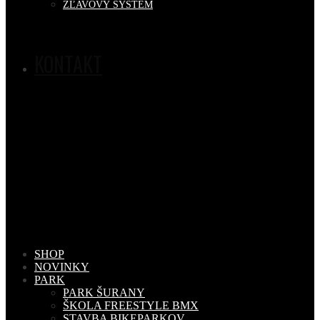
ZĽAVOVÝ SYSTÉM
KONTAKT
SHOP
NOVINKY
PARK
PARK ŠURANY
ŠKOLA FREESTYLE BMX
STAVBA BIKEPARKOV