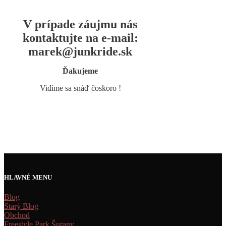
V prípade záujmu nás
kontaktujte na e-mail:
marek@junkride.sk
Ďakujeme
Vidíme sa snáď čoskoro !
HLAVNÉ MENU
Blog
Starý Blog
Obchod
Freestyle Park Šurany