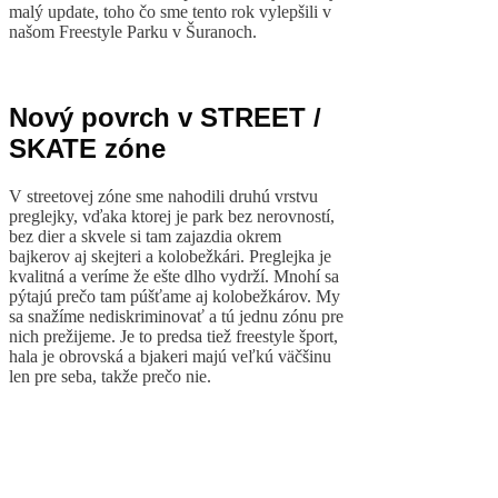
malý update, toho čo sme tento rok vylepšili v
našom Freestyle Parku v Šuranoch.
Nový povrch v STREET /
SKATE zóne
V streetovej zóne sme nahodili druhú vrstvu
preglejky, vďaka ktorej je park bez nerovností,
bez dier a skvele si tam zajazdia okrem
bajkerov aj skejteri a kolobežkári. Preglejka je
kvalitná a veríme že ešte dlho vydrží. Mnohí sa
pýtajú prečo tam púšťame aj kolobežkárov. My
sa snažíme nediskriminovať a tú jednu zónu pre
nich prežijeme. Je to predsa tiež freestyle šport,
hala je obrovská a bjakeri majú veľkú väčšinu
len pre seba, takže prečo nie.