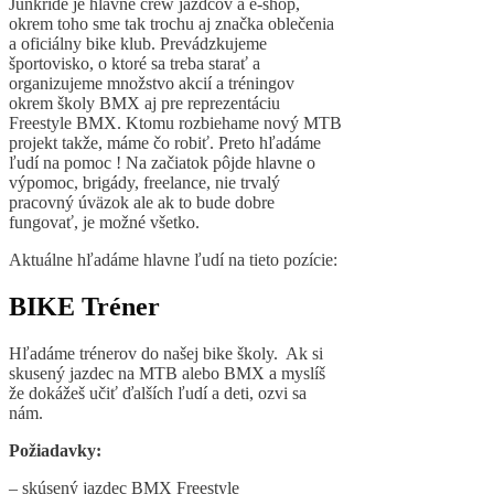
Junkride je hlavne crew jazdcov a e-shop,
okrem toho sme tak trochu aj značka oblečenia
a oficiálny bike klub. Prevádzkujeme
športovisko, o ktoré sa treba starať a
organizujeme množstvo akcií a tréningov
okrem školy BMX aj pre reprezentáciu
Freestyle BMX. Ktomu rozbiehame nový MTB
projekt takže, máme čo robiť. Preto hľadáme
ľudí na pomoc ! Na začiatok pôjde hlavne o
výpomoc, brigády, freelance, nie trvalý
pracovný úväzok ale ak to bude dobre
fungovať, je možné všetko.
Aktuálne hľadáme hlavne ľudí na tieto pozície:
BIKE Tréner
Hľadáme trénerov do našej bike školy. Ak si
skusený jazdec na MTB alebo BMX a myslíš
že dokážeš učiť ďalších ľudí a deti, ozvi sa
nám.
Požiadavky:
– skúsený jazdec BMX Freestyle