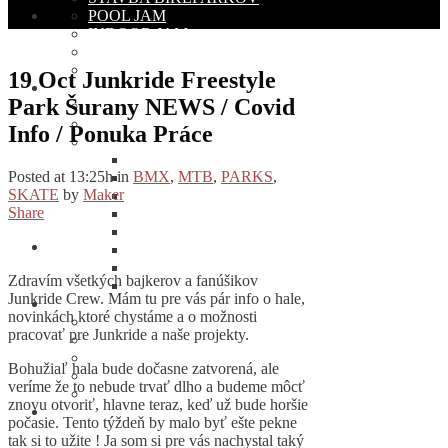
POOL JAM
INDOOR JAM
POHÁR BMX/MTB
Kalendár BMX Akcií
19 Oct
Junkride Freestyle
TEAM
Park Šurany NEWS / Covid
O NÁS
ČLENOVIA TÍMU
Info / Ponuka Práce
JUNKRIDE GELÉRIE
2021
Posted at 13:25h
in
BMX
,
MTB
,
PARKS
,
2019
SKATE
by
Maker
2018
Share
2017
2016
2015
2014
Zdravím všetkých bajkerov a fanúšikov
2013
Junkride Crew. Mám tu pre vás pár info o hale,
KLUB
novinkách ktoré chystáme a o možnosti
REGISTRÁCIA JAZDCA
pracovať pre Junkride a naše projekty.
NÁBOR DO KLUBU
ČLENOVIA KLUBU
Bohužiaľ hala bude dočasne zatvorená, ale
O JUNKRIDE ARMY
veríme že to nebude trvať dlho a budeme môcť
ZĽAVOVÝ SYSTÉM
znovu otvoriť, hlavne teraz, keď už bude horšie
KONTAKT
počasie. Tento týždeň by malo byť ešte pekne
tak si to užite ! Ja som si pre vás nachystal taký