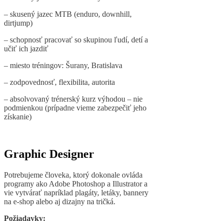
– skusený jazec MTB (enduro, downhill,
dirtjump)
– schopnosť pracovať so skupinou ľudí, detí a
učiť ich jazdiť
– miesto tréningov: Šurany, Bratislava
– zodpovednosť, flexibilita, autorita
– absolvovaný trénerský kurz výhodou – nie
podmienkou (prípadne vieme zabezpečiť jeho
získanie)
Graphic Designer
Potrebujeme človeka, ktorý dokonale ovláda
programy ako Adobe Photoshop a Illustrator a
vie vytvárať napríklad plagáty, letáky, bannery
na e-shop alebo aj dizajny na tričká.
Požiadavky: