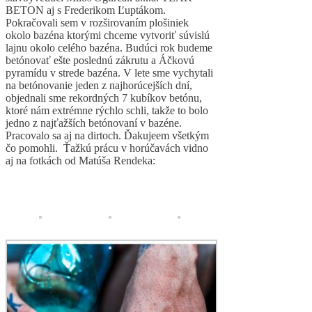
BETON aj s Frederikom Ľuptákom.
Pokračovali sem v rozširovaním plošiniek
okolo bazéna ktorými chceme vytvoriť súvislú
lajnu okolo celého bazéna. Budúci rok budeme
betónovať ešte poslednú zákrutu a Áčkovú
pyramídu v strede bazéna. V lete sme vychytali
na betónovanie jeden z najhorúcejších dní,
objednali sme rekordných 7 kubíkov betónu,
ktoré nám extrémne rýchlo schli, takže to bolo
jedno z najťažších betónovaní v bazéne.
Pracovalo sa aj na dirtoch. Ďakujeem všetkým
čo pomohli. Ťažkú prácu v horúčavách vidno
aj na fotkách od Matúša Rendeka: