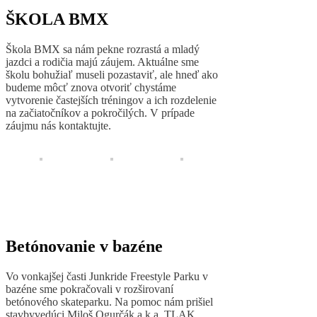
ŠKOLA BMX
Škola BMX sa nám pekne rozrastá a mladý
jazdci a rodičia majú záujem. Aktuálne sme
školu bohužiaľ museli pozastaviť, ale hneď ako
budeme môcť znova otvoriť chystáme
vytvorenie častejších tréningov a ich rozdelenie
na začiatočníkov a pokročilých. V prípade
záujmu nás kontaktujte.
Betónovanie v bazéne
Vo vonkajšej časti Junkride Freestyle Parku v
bazéne sme pokračovali v rozširovaní
betónového skateparku. Na pomoc nám prišiel
stavbyvedúci Miloš Ogurčák a.k.a. TLAK