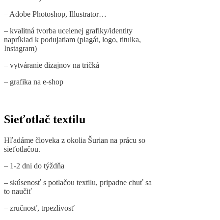
– Adobe Photoshop, Illustrator…
– kvalitná tvorba ucelenej grafiky/identity
napríklad k podujatiam (plagát, logo, titulka,
Instagram)
– vytváranie dizajnov na tričká
– grafika na e-shop
Sieťotlač textilu
Hľadáme človeka z okolia Šurian na prácu so
sieťotlačou.
– 1-2 dni do týždňa
– skúsenosť s potlačou textilu, pripadne chuť sa
to naučiť
– zručnosť, trpezlivosť