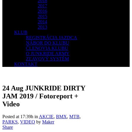
2018
2017
2016
2015
2014
2013
KLUB
REGISTRÁCIA JAZDCA
NÁBOR DO KLUBU
ČLENOVIA KLUBU
O JUNKRIDE ARMY
ZĽAVOVÝ SYSTÉM
KONTAKT
24 Aug
JUNKRIDE DIRTY
JAM 2019 / Fotoreport +
Video
Posted at 17:39h
in
AKCIE
,
BMX
,
MTB
,
PARKS
,
VIDEO
by
Maker
Share