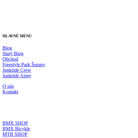
HLAVNÉ MENU
Blog
Starý Blog
Obchod
Freestyle Park Šurany
Junkride Crew
Junkride Army
O nás
Kontakt
JUNKRIDE SHOP
BMX SHOP
BMX Bicykle
MTB SHOP