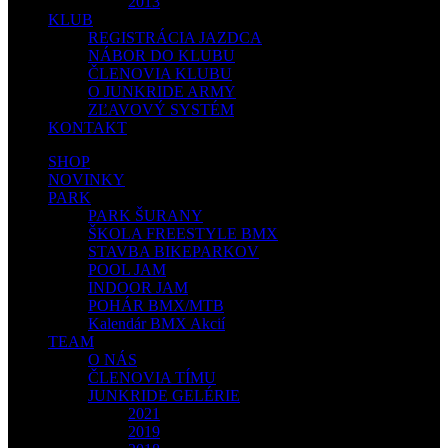
2013
KLUB
REGISTRÁCIA JAZDCA
NÁBOR DO KLUBU
ČLENOVIA KLUBU
O JUNKRIDE ARMY
ZĽAVOVÝ SYSTÉM
KONTAKT
SHOP
NOVINKY
PARK
PARK ŠURANY
ŠKOLA FREESTYLE BMX
STAVBA BIKEPARKOV
POOL JAM
INDOOR JAM
POHÁR BMX/MTB
Kalendár BMX Akcií
TEAM
O NÁS
ČLENOVIA TÍMU
JUNKRIDE GELÉRIE
2021
2019