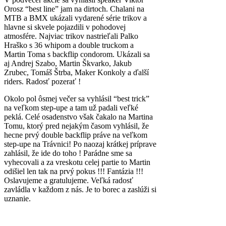
Orosz “best line” jam na dirtoch. Chalani na
MTB a BMX ukázali vydarené série trikov a
hlavne si skvele pojazdili v pohodovej
atmosfére. Najviac trikov nastrieľali Palko
Hraško s 36 whipom a double truckom a
Martin Toma s backflip condorom. Ukázali sa
aj Andrej Szabo, Martin Škvarko, Jakub
Zrubec, Tomáš Štrba, Maker Konkoly a ďalší
riders. Radosť pozerať !
Okolo pol ôsmej večer sa vyhlásil “best trick”
na veľkom step-upe a tam už padali veľké
peklá. Celé osadenstvo však čakalo na Martina
Tomu, ktorý pred nejakým časom vyhlásil, že
hecne prvý double backflip práve na veľkom
step-upe na Trávnici! Po naozaj krátkej príprave
zahlásil, že ide do toho ! Parádne sme sa
vyhecovali a za vreskotu celej partie to Martin
odišiel len tak na prvý pokus !!! Fantázia !!!
Oslavujeme a gratulujeme. Veľká radosť
zavládla v každom z nás. Je to borec a zaslúži si
uznanie.