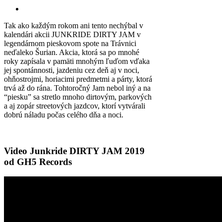
Tak ako každým rokom ani tento nechýbal v
kalendári akcii JUNKRIDE DIRTY JAM v
legendárnom pieskovom spote na Trávnici
neďaleko Šurian. Akcia, ktorá sa po mnohé
roky zapísala v pamäti mnohým ľuďom vďaka
jej spontánnosti, jazdeniu cez deň aj v noci,
ohňostrojmi, horiacimi predmetmi a párty, ktorá
trvá až do rána. Tohtoročný Jam nebol iný a na
“piesku” sa stretlo mnoho dirtovým, parkových
a aj zopár streetových jazdcov, ktorí vytvárali
dobrú náladu počas celého dňa a noci.
Video Junkride DIRTY JAM 2019
od GH5 Records