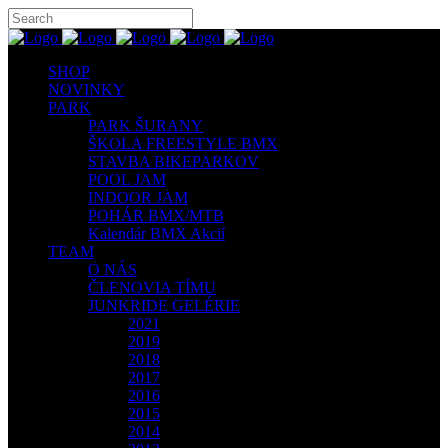
SHOP
NOVINKY
PARK
PARK ŠURANY
ŠKOLA FREESTYLE BMX
STAVBA BIKEPARKOV
POOL JAM
INDOOR JAM
POHÁR BMX/MTB
Kalendár BMX Akcií
TEAM
O NÁS
ČLENOVIA TÍMU
JUNKRIDE GELÉRIE
2021
2019
2018
2017
2016
2015
2014