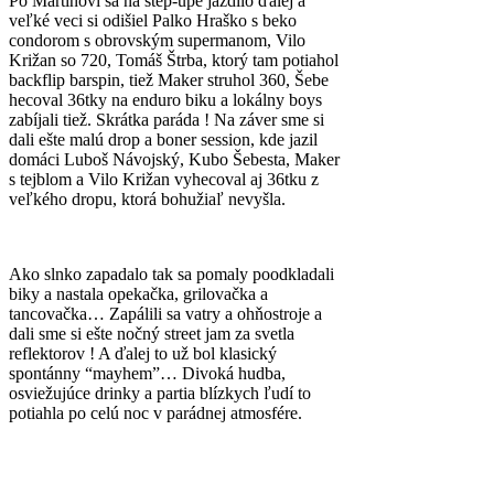
Po Martinovi sa na step-upe jazdilo ďalej a
veľké veci si odišiel Palko Hraško s beko
condorom s obrovským supermanom, Vilo
Križan so 720, Tomáš Štrba, ktorý tam potiahol
backflip barspin, tiež Maker struhol 360, Šebe
hecoval 36tky na enduro biku a lokálny boys
zabíjali tiež. Skrátka paráda ! Na záver sme si
dali ešte malú drop a boner session, kde jazil
domáci Luboš Návojský, Kubo Šebesta, Maker
s tejblom a Vilo Križan vyhecoval aj 36tku z
veľkého dropu, ktorá bohužiaľ nevyšla.
Ako slnko zapadalo tak sa pomaly poodkladali
biky a nastala opekačka, grilovačka a
tancovačka… Zapálili sa vatry a ohňostroje a
dali sme si ešte nočný street jam za svetla
reflektorov ! A ďalej to už bol klasický
spontánny “mayhem”… Divoká hudba,
osviežujúce drinky a partia blízkych ľudí to
potiahla po celú noc v parádnej atmosfére.