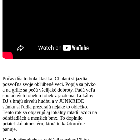
Počas dňa to bola klasika. Chalani si jazdia
pozvoľna svoje obľúbené veci. Popíja sa pivko
a na grille sa pečú všelijaké dobroty. Padá veľa
spoločných fotiek a fotiek z jazdenia. Lokálny
DJ´s hrajú skvelú hudbu a v JUNKRIDE
stánku si ľudia prezerajú nejaké to oblečko.
Tento rok sa objavujú aj lokálny mladí jazdci na
odrážadlách a menších bmx. To doplnilo
priateľskú atmosféru, ktorá tu každoročne
panuje.
V podvečer akcie sa vyhlásil speaker Viktor