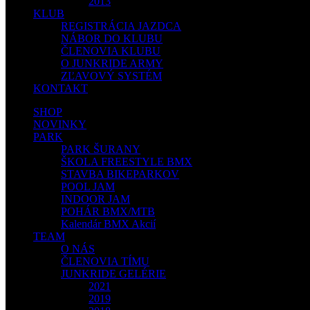
2013
KLUB
REGISTRÁCIA JAZDCA
NÁBOR DO KLUBU
ČLENOVIA KLUBU
O JUNKRIDE ARMY
ZĽAVOVÝ SYSTÉM
KONTAKT
SHOP
NOVINKY
PARK
PARK ŠURANY
ŠKOLA FREESTYLE BMX
STAVBA BIKEPARKOV
POOL JAM
INDOOR JAM
POHÁR BMX/MTB
Kalendár BMX Akcií
TEAM
O NÁS
ČLENOVIA TÍMU
JUNKRIDE GELÉRIE
2021
2019