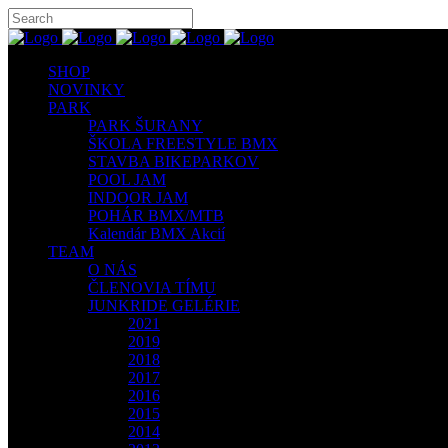
SHOP
NOVINKY
PARK
PARK ŠURANY
ŠKOLA FREESTYLE BMX
STAVBA BIKEPARKOV
POOL JAM
INDOOR JAM
POHÁR BMX/MTB
Kalendár BMX Akcií
TEAM
O NÁS
ČLENOVIA TÍMU
JUNKRIDE GELÉRIE
2021
2019
2018
2017
2016
2015
2014