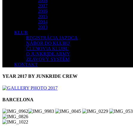
2018
2017
2016
2015
2014
2013
KLUB
REGISTRÁCIA JAZDCA
NÁBOR DO KLUBU
ČLENOVIA KLUBU
O JUNKRIDE ARMY
ZĽAVOVÝ SYSTÉM
KONTAKT
YEAR 2017 BY JUNKRIDE CREW
BARCELONA