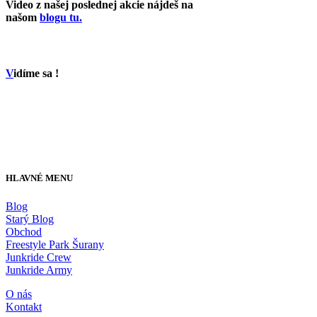
Video z našej poslednej akcie nájdeš na
našom
blogu tu.
V
idíme sa !
HLAVNÉ MENU
Blog
Starý Blog
Obchod
Freestyle Park Šurany
Junkride Crew
Junkride Army
O nás
Kontakt