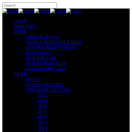
SHOP
NOVINKY
PARK
PARK ŠURANY
ŠKOLA FREESTYLE BMX
STAVBA BIKEPARKOV
POOL JAM
INDOOR JAM
POHÁR BMX/MTB
Kalendár BMX Akcií
TEAM
O NÁS
ČLENOVIA TÍMU
JUNKRIDE GELÉRIE
2021
2019
2018
2017
2016
2015
2014