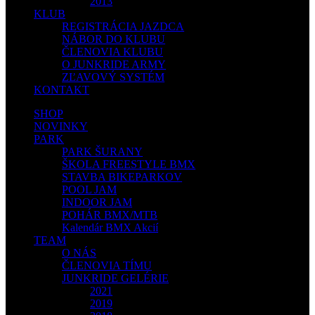
2013
KLUB
REGISTRÁCIA JAZDCA
NÁBOR DO KLUBU
ČLENOVIA KLUBU
O JUNKRIDE ARMY
ZĽAVOVÝ SYSTÉM
KONTAKT
SHOP
NOVINKY
PARK
PARK ŠURANY
ŠKOLA FREESTYLE BMX
STAVBA BIKEPARKOV
POOL JAM
INDOOR JAM
POHÁR BMX/MTB
Kalendár BMX Akcií
TEAM
O NÁS
ČLENOVIA TÍMU
JUNKRIDE GELÉRIE
2021
2019