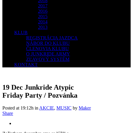
2018
2017
2016
2015
2014
2013
KLUB
REGISTRÁCIA JAZDCA
NÁBOR DO KLUBU
ČLENOVIA KLUBU
O JUNKRIDE ARMY
ZĽAVOVÝ SYSTÉM
KONTAKT
19 Dec
Junkride Atypic
Friday Party / Pozvánka
Posted at 19:12h
in
AKCIE
,
MUSIC
by
Maker
Share