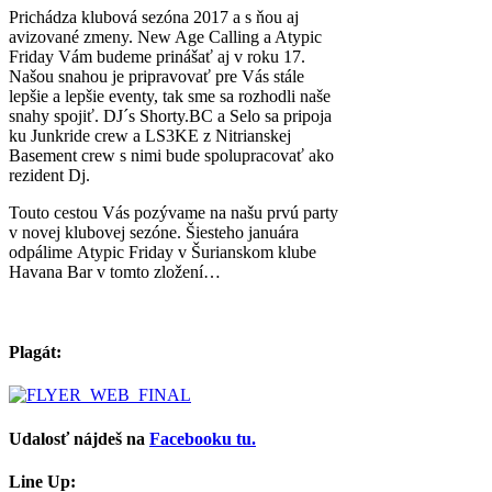
Prichádza klubová sezóna 2017 a s ňou aj
avizované zmeny. New Age Calling a Atypic
Friday Vám budeme prinášať aj v roku 17.
Našou snahou je pripravovať pre Vás stále
lepšie a lepšie eventy, tak sme sa rozhodli naše
snahy spojiť. DJ´s Shorty.BC a Selo sa pripoja
ku Junkride crew a LS3KE z Nitrianskej
Basement crew s nimi bude spolupracovať ako
rezident Dj.
Touto cestou Vás pozývame na našu prvú party
v novej klubovej sezóne. Šiesteho januára
odpálime Atypic Friday v Šurianskom klube
Havana Bar v tomto zložení…
Plagát:
Udalosť nájdeš na
Facebooku tu.
Line Up: