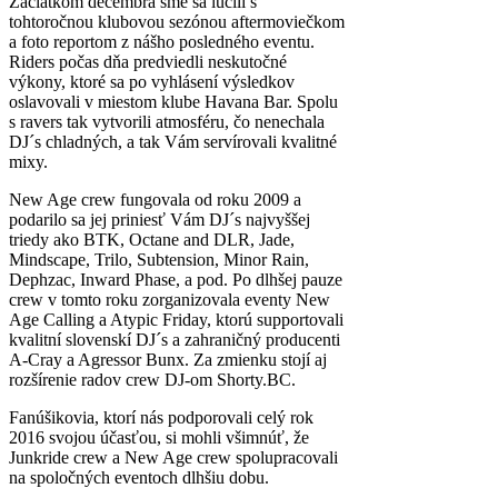
Začiatkom decembra sme sa lúčili s
tohtoročnou klubovou sezónou aftermoviečkom
a foto reportom z nášho posledného eventu.
Riders počas dňa predviedli neskutočné
výkony, ktoré sa po vyhlásení výsledkov
oslavovali v miestom klube Havana Bar. Spolu
s ravers tak vytvorili atmosféru, čo nenechala
DJ´s chladných, a tak Vám servírovali kvalitné
mixy.
New Age crew fungovala od roku 2009 a
podarilo sa jej priniesť Vám DJ´s najvyššej
triedy ako BTK, Octane and DLR, Jade,
Mindscape, Trilo, Subtension, Minor Rain,
Dephzac, Inward Phase, a pod. Po dlhšej pauze
crew v tomto roku zorganizovala eventy New
Age Calling a Atypic Friday, ktorú supportovali
kvalitní slovenskí DJ´s a zahraničný producenti
A-Cray a Agressor Bunx. Za zmienku stojí aj
rozšírenie radov crew DJ-om Shorty.BC.
Fanúšikovia, ktorí nás podporovali celý rok
2016 svojou účasťou, si mohli všimnúť, že
Junkride crew a New Age crew spolupracovali
na spoločných eventoch dlhšiu dobu.