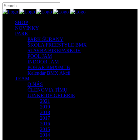
SHOP
NOVINKY
PARK
PARK ŠURANY
ŠKOLA FREESTYLE BMX
STAVBA BIKEPARKOV
POOL JAM
INDOOR JAM
POHÁR BMX/MTB
Kalendár BMX Akcií
TEAM
O NÁS
ČLENOVIA TÍMU
JUNKRIDE GELÉRIE
2021
2019
2018
2017
2016
2015
2014