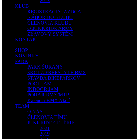
2013
KLUB
REGISTRÁCIA JAZDCA
NÁBOR DO KLUBU
ČLENOVIA KLUBU
O JUNKRIDE ARMY
ZĽAVOVÝ SYSTÉM
KONTAKT
SHOP
NOVINKY
PARK
PARK ŠURANY
ŠKOLA FREESTYLE BMX
STAVBA BIKEPARKOV
POOL JAM
INDOOR JAM
POHÁR BMX/MTB
Kalendár BMX Akcií
TEAM
O NÁS
ČLENOVIA TÍMU
JUNKRIDE GELÉRIE
2021
2019