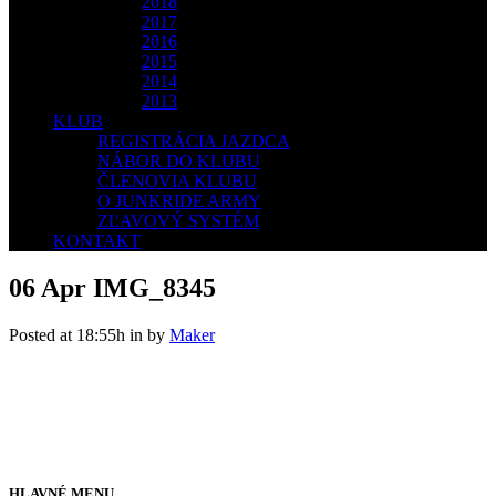
2018
2017
2016
2015
2014
2013
KLUB
REGISTRÁCIA JAZDCA
NÁBOR DO KLUBU
ČLENOVIA KLUBU
O JUNKRIDE ARMY
ZĽAVOVÝ SYSTÉM
KONTAKT
06 Apr
IMG_8345
Posted at 18:55h
in
by
Maker
HLAVNÉ MENU