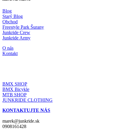
Blog
Starý Blog
Obchod
Freestyle Park Šurany
Junkride Crew
Junkride Army
O nás
Kontakt
JUNKRIDE SHOP
BMX SHOP
BMX Bicykle
MTB SHOP
JUNKRIDE CLOTHING
KONTAKTUJTE NÁS
marek@junkride.sk
0908161428