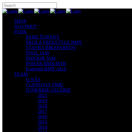
SHOP
NOVINKY
PARK
PARK ŠURANY
ŠKOLA FREESTYLE BMX
STAVBA BIKEPARKOV
POOL JAM
INDOOR JAM
POHÁR BMX/MTB
Kalendár BMX Akcií
TEAM
O NÁS
ČLENOVIA TÍMU
JUNKRIDE GELÉRIE
2021
2019
2018
2017
2016
2015
2014