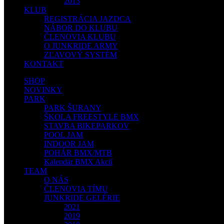
2013
KLUB
REGISTRÁCIA JAZDCA
NÁBOR DO KLUBU
ČLENOVIA KLUBU
O JUNKRIDE ARMY
ZĽAVOVÝ SYSTÉM
KONTAKT
SHOP
NOVINKY
PARK
PARK ŠURANY
ŠKOLA FREESTYLE BMX
STAVBA BIKEPARKOV
POOL JAM
INDOOR JAM
POHÁR BMX/MTB
Kalendár BMX Akcií
TEAM
O NÁS
ČLENOVIA TÍMU
JUNKRIDE GELÉRIE
2021
2019