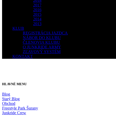
2018
2017
2016
2015
2014
2013
KLUB
REGISTRÁCIA JAZDCA
NÁBOR DO KLUBU
ČLENOVIA KLUBU
O JUNKRIDE ARMY
ZĽAVOVÝ SYSTÉM
KONTAKT
HLAVNÉ MENU
Blog
Starý Blog
Obchod
Freestyle Park Šurany
Junkride Crew