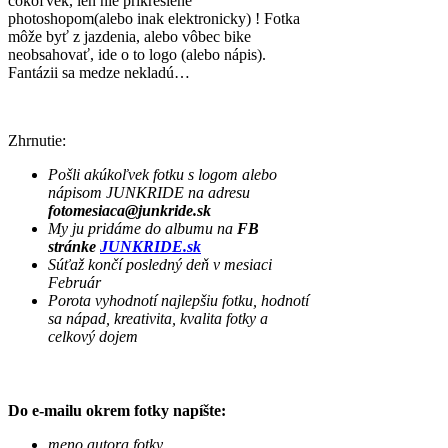
čokoľvek, len nie prikreslené
photoshopom(alebo inak elektronicky) ! Fotka
môže byť z jazdenia, alebo vôbec bike
neobsahovať, ide o to logo (alebo nápis).
Fantázii sa medze nekladú…
Zhrnutie:
Pošli akúkoľvek fotku s logom alebo
nápisom JUNKRIDE na adresu
fotomesiaca@junkride.sk
My ju pridáme do albumu na
FB
stránke
JUNKRIDE.sk
Súťaž končí posledný deň v mesiaci
Február
Porota vyhodnotí najlepšiu fotku, hodnotí
sa nápad, kreativita, kvalita fotky a
celkový dojem
Do e-mailu okrem fotky napíšte:
meno autora fotky