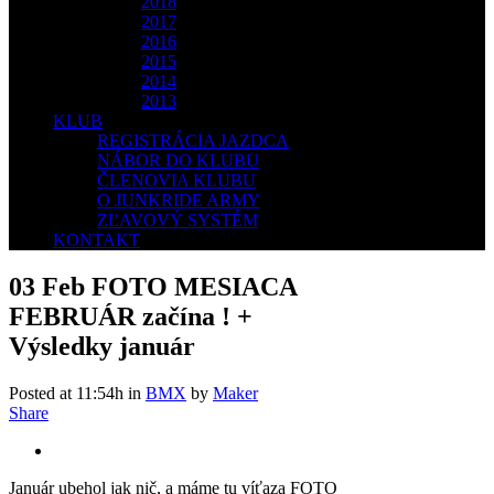
2018
2017
2016
2015
2014
2013
KLUB
REGISTRÁCIA JAZDCA
NÁBOR DO KLUBU
ČLENOVIA KLUBU
O JUNKRIDE ARMY
ZĽAVOVÝ SYSTÉM
KONTAKT
03 Feb
FOTO MESIACA
FEBRUÁR začína ! +
Výsledky január
Posted at 11:54h
in
BMX
by
Maker
Share
Január ubehol jak nič, a máme tu víťaza FOTO