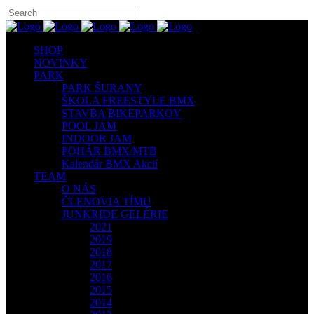
SHOP
NOVINKY
PARK
PARK ŠURANY
ŠKOLA FREESTYLE BMX
STAVBA BIKEPARKOV
POOL JAM
INDOOR JAM
POHÁR BMX/MTB
Kalendár BMX Akcií
TEAM
O NÁS
ČLENOVIA TÍMU
JUNKRIDE GELÉRIE
2021
2019
2018
2017
2016
2015
2014