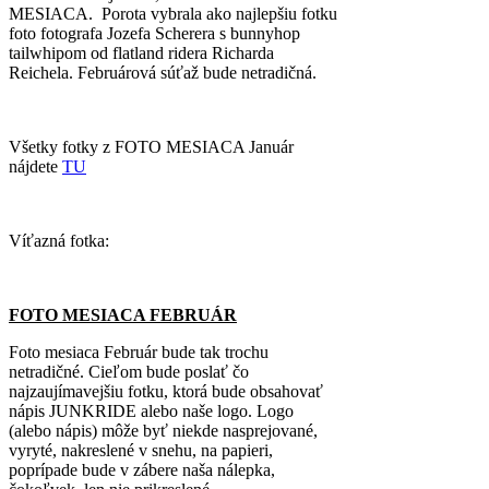
MESIACA. Porota vybrala ako najlepšiu fotku
foto fotografa Jozefa Scherera s bunnyhop
tailwhipom od flatland ridera Richarda
Reichela. Februárová súťaž bude netradičná.
Všetky fotky z FOTO MESIACA Január
nájdete
TU
Víťazná fotka:
FOTO MESIACA FEBRUÁR
Foto mesiaca Február bude tak trochu
netradičné. Cieľom bude poslať čo
najzaujímavejšiu fotku, ktorá bude obsahovať
nápis JUNKRIDE alebo naše logo. Logo
(alebo nápis) môže byť niekde nasprejované,
vyryté, nakreslené v snehu, na papieri,
poprípade bude v zábere naša nálepka,