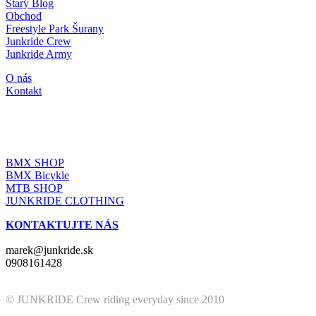
Starý Blog
Obchod
Freestyle Park Šurany
Junkride Crew
Junkride Army
O nás
Kontakt
JUNKRIDE SHOP
BMX SHOP
BMX Bicykle
MTB SHOP
JUNKRIDE CLOTHING
KONTAKTUJTE NÁS
marek@junkride.sk
0908161428
© JUNKRIDE Crew riding everyday since 2010