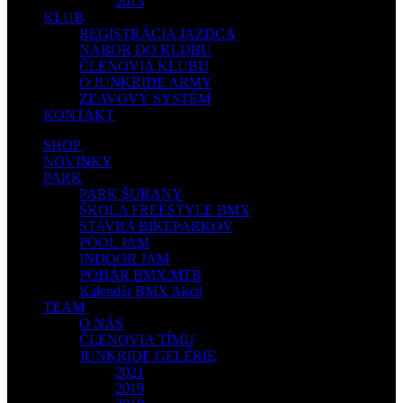
2013
KLUB
REGISTRÁCIA JAZDCA
NÁBOR DO KLUBU
ČLENOVIA KLUBU
O JUNKRIDE ARMY
ZĽAVOVÝ SYSTÉM
KONTAKT
SHOP
NOVINKY
PARK
PARK ŠURANY
ŠKOLA FREESTYLE BMX
STAVBA BIKEPARKOV
POOL JAM
INDOOR JAM
POHÁR BMX/MTB
Kalendár BMX Akcií
TEAM
O NÁS
ČLENOVIA TÍMU
JUNKRIDE GELÉRIE
2021
2019