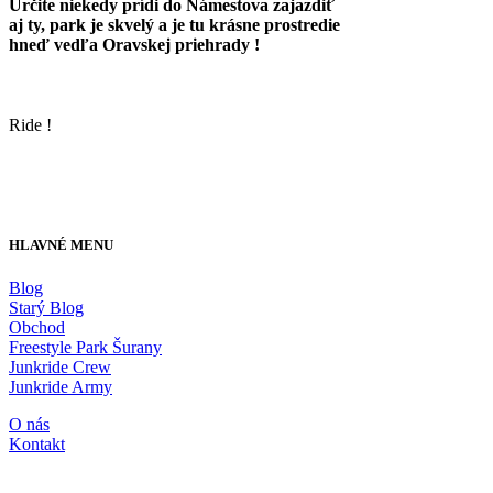
Určite niekedy prídi do Námestova zajazdiť
aj ty, park je skvelý a je tu krásne prostredie
hneď vedľa Oravskej priehrady !
Ride !
HLAVNÉ MENU
Blog
Starý Blog
Obchod
Freestyle Park Šurany
Junkride Crew
Junkride Army
O nás
Kontakt
JUNKRIDE SHOP