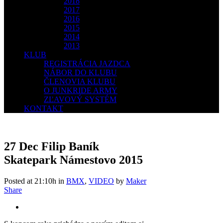
2018
2017
2016
2015
2014
2013
KLUB
REGISTRÁCIA JAZDCA
NÁBOR DO KLUBU
ČLENOVIA KLUBU
O JUNKRIDE ARMY
ZĽAVOVÝ SYSTÉM
KONTAKT
27 Dec
Filip Baník
Skatepark Námestovo 2015
Posted at 21:10h
in
BMX
,
VIDEO
by
Maker
Share