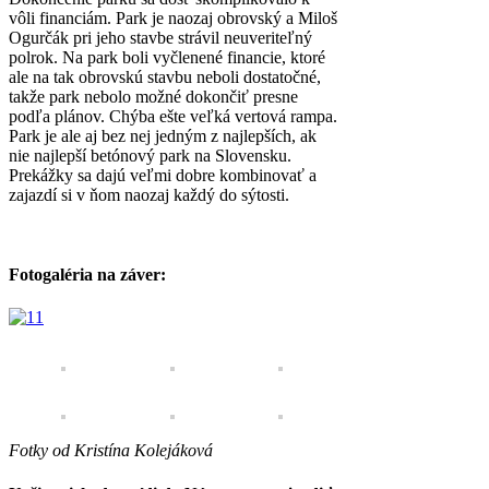
vôli financiám. Park je naozaj obrovský a Miloš
Ogurčák pri jeho stavbe strávil neuveriteľný
polrok. Na park boli vyčlenené financie, ktoré
ale na tak obrovskú stavbu neboli dostatočné,
takže park nebolo možné dokončiť presne
podľa plánov. Chýba ešte veľká vertová rampa.
Park je ale aj bez nej jedným z najlepších, ak
nie najlepší betónový park na Slovensku.
Prekážky sa dajú veľmi dobre kombinovať a
zajazdí si v ňom naozaj každý do sýtosti.
Fotogaléria na záver:
Fotky od Kristína Kolejáková