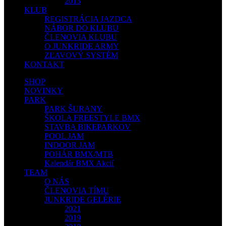
2013
KLUB
REGISTRÁCIA JAZDCA
NÁBOR DO KLUBU
ČLENOVIA KLUBU
O JUNKRIDE ARMY
ZĽAVOVÝ SYSTÉM
KONTAKT
SHOP
NOVINKY
PARK
PARK ŠURANY
ŠKOLA FREESTYLE BMX
STAVBA BIKEPARKOV
POOL JAM
INDOOR JAM
POHÁR BMX/MTB
Kalendár BMX Akcií
TEAM
O NÁS
ČLENOVIA TÍMU
JUNKRIDE GELÉRIE
2021
2019