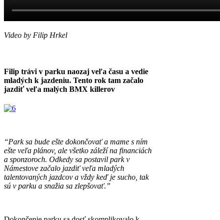
Video by Filip Hrkel
Filip trávi v parku naozaj veľa času a vedie
mladých k jazdeniu. Tento rok tam začalo
jazdiť veľa malých BMX killerov
“Park sa bude ešte dokončovať a mame s ním
ešte veľa plánov, ale všetko záleží na financiách
a sponzoroch. Odkedy sa postavil park v
Námestove začalo jazdiť veľa mladých
talentovaných jazdcov a vždy keď je sucho, tak
sú v parku a snažia sa zlepšovať.”
Dokončenie parku sa dosť skomplikovalo k