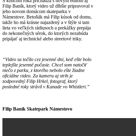
S koncom roka prichádza s novým editom aj
Filip Baník, ktorý video už dlhšie pripravoval v
jeho novom domácom skateparku v
Námestove. Betoňák má Filip kúsok od domu,
takže ho má krásne najazdený a v štýle si tam
lieta vo veľkých rádiusoch a prekážky prepája
do nekonečných sérok, do ktorých nezabúda
pripájať aj technické alebo streetové triky.
“Video sa točilo cez jesenné dni, keď ešte bolo
teplejšie jesenné počasie. Chcel som natočiť
niečo z parku, z ktorého nebolo ešte žiadne
oficiálne video. Za kameru aj strih je
zodpovedný Filip Hrkel, fotograf, ktorý
posledné roky strávil v Kanade vo Whistleri.”
Filip Baník Skatepark Námestovo