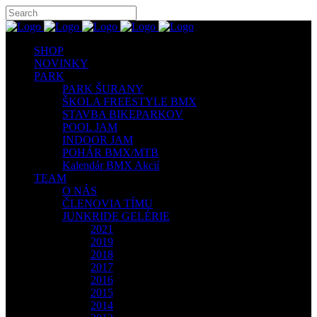
SHOP
NOVINKY
PARK
PARK ŠURANY
ŠKOLA FREESTYLE BMX
STAVBA BIKEPARKOV
POOL JAM
INDOOR JAM
POHÁR BMX/MTB
Kalendár BMX Akcií
TEAM
O NÁS
ČLENOVIA TÍMU
JUNKRIDE GELÉRIE
2021
2019
2018
2017
2016
2015
2014