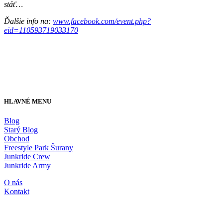
stáť…
Ďalšie info na:
www.facebook.com/event.php?
eid=110593719033170
HLAVNÉ MENU
Blog
Starý Blog
Obchod
Freestyle Park Šurany
Junkride Crew
Junkride Army
O nás
Kontakt
JUNKRIDE SHOP