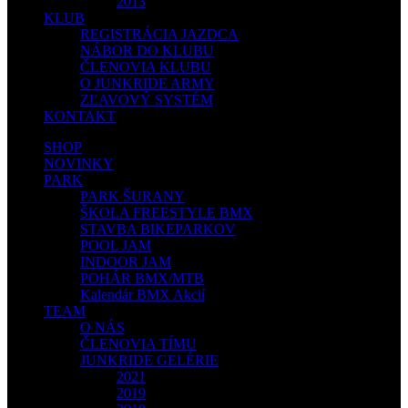
2013
KLUB
REGISTRÁCIA JAZDCA
NÁBOR DO KLUBU
ČLENOVIA KLUBU
O JUNKRIDE ARMY
ZĽAVOVÝ SYSTÉM
KONTAKT
SHOP
NOVINKY
PARK
PARK ŠURANY
ŠKOLA FREESTYLE BMX
STAVBA BIKEPARKOV
POOL JAM
INDOOR JAM
POHÁR BMX/MTB
Kalendár BMX Akcií
TEAM
O NÁS
ČLENOVIA TÍMU
JUNKRIDE GELÉRIE
2021
2019