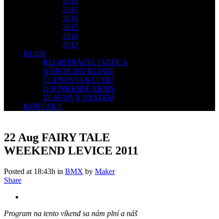
2018
2017
2016
2015
2014
2013
KLUB
REGISTRÁCIA JAZDCA
NÁBOR DO KLUBU
ČLENOVIA KLUBU
O JUNKRIDE ARMY
ZĽAVOVÝ SYSTÉM
KONTAKT
22 Aug
FAIRY TALE
WEEKEND LEVICE 2011
Posted at 18:43h
in
BMX
by
Maker
Share
Program na tento víkend sa nám plní a náš