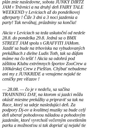
plán znie nasledovne, sobota JUNKY DIRTZ
JAM v Trávnici a na druhý deň FAIRY TALE
WEEKEND v Leviciach až do pondelkovej
afterparty ! Čiže 3 dni a 3 noci jazdenia a
party! Tak neváhaj, prázdniny sa končia!
Akcia v Leviciach sa teda uskutoční od nedele
28.8. do pondelka 29.8. Jedná sa o BMX
STREET JAM spolu s GRAFFITI JAMom.
Jazdiť sa bude na trhovisku na vybudovaných
prekážkach z dielne Ludis Toth, tak sa dúfam
máme na čo tešiť ! Akcia sa odohrá pod
záštitou Klubu extrémnych športov ZooCrew a
100kárskej Crew z Piešťan. Chýbať nebudeme
ani my z JUNKRIDE a venujeme nejaké tie
ceničky pre víťazov !
— 28.08. — čo je v nedeľu, sa sačína
TRAINNING DAY, na ktorom si jazdci môžu
okúsiť miestne prekážky a pripraviť sa tak na
Race, ktorý sa udeje nasledujúci deň. Za
podpory Dj-ov a kvalitnej muziky sa bude celý
deň uberať pohodovou náladou a pohodovým
jazdením, ktoré vyvrcholí večerným osvetlením
parku a možnosťou si tak dopriať aj nejaké tie