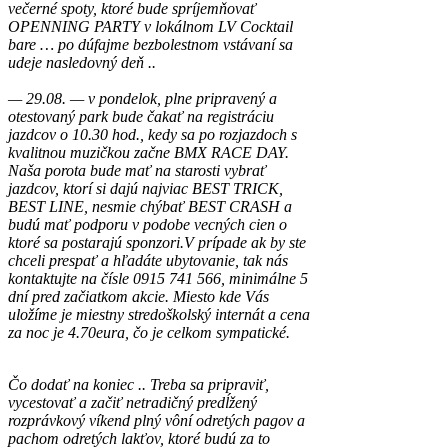
večerné spoty, ktoré bude spríjemňovať
OPENNING PARTY v lokálnom LV Cocktail
bare … po dúfajme bezbolestnom vstávaní sa
udeje nasledovný deň ..
— 29.08. — v pondelok, plne pripravený a
otestovaný park bude čakať na registráciu
jazdcov o 10.30 hod., kedy sa po rozjazdoch s
kvalitnou muzičkou začne BMX RACE DAY.
Naša porota bude mať na starosti vybrať
jazdcov, ktorí si dajú najviac BEST TRICK,
BEST LINE, nesmie chýbať BEST CRASH a
budú mať podporu v podobe vecných cien o
ktoré sa postarajú sponzori.
V prípade ak by ste
chceli prespať a hľadáte ubytovanie, tak nás
kontaktujte na čísle 0915 741 566, minimálne 5
dní pred začiatkom akcie. Miesto kde Vás
uložíme je miestny stredoškolský internát a cena
za noc je 4.70eura, čo je celkom sympatické.
Čo dodať na koniec .. Treba sa pripraviť,
vycestovať a začiť netradičný predĺžený
rozprávkový víkend plný vôní odretých pagov a
pachom odretých lakťov, ktoré budú za to