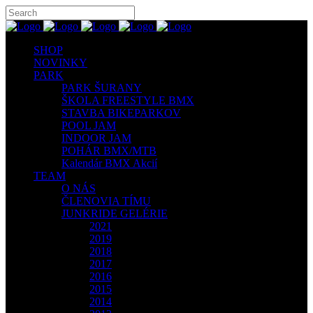
SHOP
NOVINKY
PARK
PARK ŠURANY
ŠKOLA FREESTYLE BMX
STAVBA BIKEPARKOV
POOL JAM
INDOOR JAM
POHÁR BMX/MTB
Kalendár BMX Akcií
TEAM
O NÁS
ČLENOVIA TÍMU
JUNKRIDE GELÉRIE
2021
2019
2018
2017
2016
2015
2014