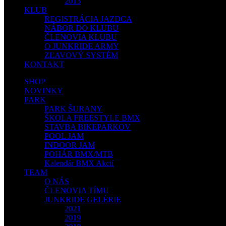
2013
KLUB
REGISTRÁCIA JAZDCA
NÁBOR DO KLUBU
ČLENOVIA KLUBU
O JUNKRIDE ARMY
ZĽAVOVÝ SYSTÉM
KONTAKT
SHOP
NOVINKY
PARK
PARK ŠURANY
ŠKOLA FREESTYLE BMX
STAVBA BIKEPARKOV
POOL JAM
INDOOR JAM
POHÁR BMX/MTB
Kalendár BMX Akcií
TEAM
O NÁS
ČLENOVIA TÍMU
JUNKRIDE GELÉRIE
2021
2019