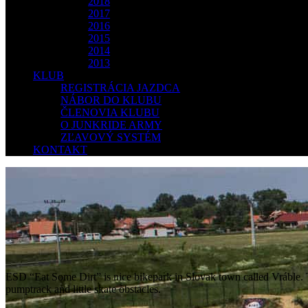
2018
2017
2016
2015
2014
2013
KLUB
REGISTRÁCIA JAZDCA
NÁBOR DO KLUBU
ČLENOVIA KLUBU
O JUNKRIDE ARMY
ZĽAVOVÝ SYSTÉM
KONTAKT
ESD “Eat Some Dirt” is nice bikepark in Slovak town called Vráble. Th
pumptrack and little skate obstacles.