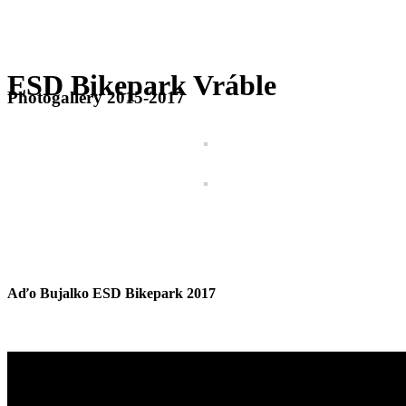
ESD Bikepark Vráble
Photogallery 2015-2017
Aďo Bujalko ESD Bikepark 2017