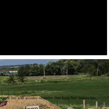
pestyle line with wooden obstacles. Dirt Jump line, funbox line,