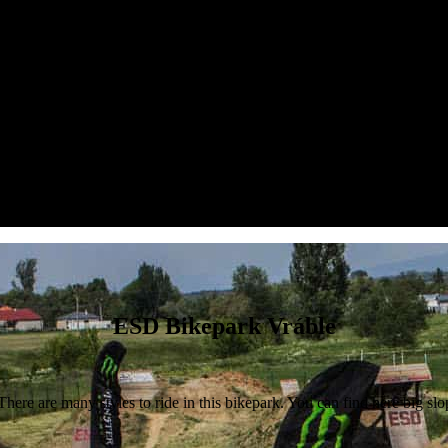
ESD Bikepark Vráble
ere are many styles to ride in this bikepark. You can find here big slo