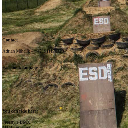
Contact
Adrian Mihalík – +421911170720
Facebook fanpage
You can ride here:
Freestyle BMX
MTB Dirt Jump