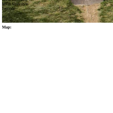
MTB Slopestyle
Freeride
Map: