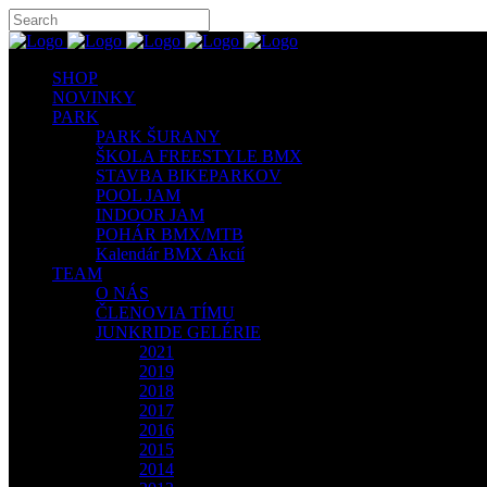
SHOP
NOVINKY
PARK
PARK ŠURANY
ŠKOLA FREESTYLE BMX
STAVBA BIKEPARKOV
POOL JAM
INDOOR JAM
POHÁR BMX/MTB
Kalendár BMX Akcií
TEAM
O NÁS
ČLENOVIA TÍMU
JUNKRIDE GELÉRIE
2021
2019
2018
2017
2016
2015
2014