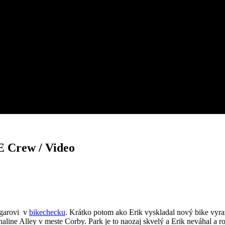
 Crew / Video
igarovi v
bikechecku
. Krátko potom ako Erik vyskladal nový bike vyraz
ne Alley v meste Corby. Park je to naozaj skvelý a Erik neváhal a r