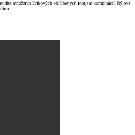
u uvidíte množstvo Erikových obľúbených footjam kombinácií, štýlové
diuse.