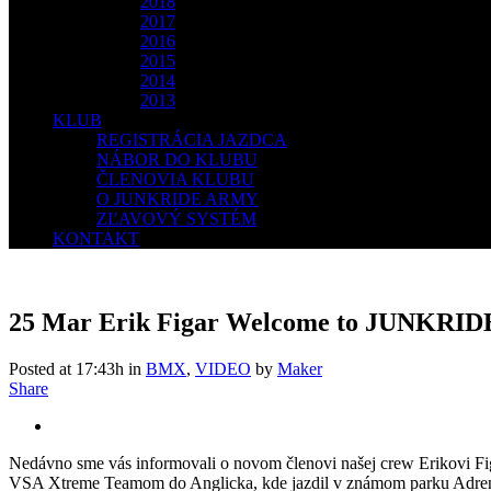
2018
2017
2016
2015
2014
2013
KLUB
REGISTRÁCIA JAZDCA
NÁBOR DO KLUBU
ČLENOVIA KLUBU
O JUNKRIDE ARMY
ZĽAVOVÝ SYSTÉM
KONTAKT
25 Mar
Erik Figar Welcome to JUNKRIDE
Posted at 17:43h
in
BMX
,
VIDEO
by
Maker
Share
Nedávno sme vás informovali o novom členovi našej crew Erikovi F
VSA Xtreme Teamom do Anglicka, kde jazdil v známom parku Adrenali