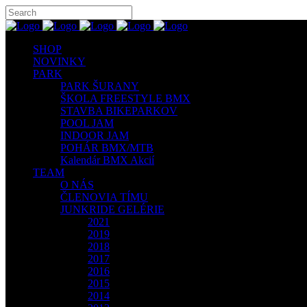
SHOP
NOVINKY
PARK
PARK ŠURANY
ŠKOLA FREESTYLE BMX
STAVBA BIKEPARKOV
POOL JAM
INDOOR JAM
POHÁR BMX/MTB
Kalendár BMX Akcií
TEAM
O NÁS
ČLENOVIA TÍMU
JUNKRIDE GELÉRIE
2021
2019
2018
2017
2016
2015
2014