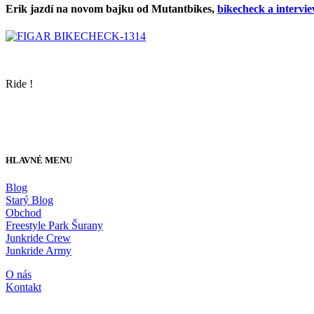
Erik jazdí na novom bajku od Mutantbikes,
bikecheck a intervie
Ride !
HLAVNÉ MENU
Blog
Starý Blog
Obchod
Freestyle Park Šurany
Junkride Crew
Junkride Army
O nás
Kontakt
JUNKRIDE SHOP