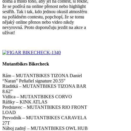
doma a místo toho, aby jel na contest, si řekne,
že se podívá na online přenost nebo highlight
sestřih. Tak i tak, kdo jednou okusil atmosféru
na pořádném contestu, popchopí, že se tomu
nějaký online přenos nebo video nikdy
nevyrovná. Proto doporučuju jezdit na akce a
užívat!
Mutantbikes Bikecheck
Rám – MUTANTBIKES TIZONA Daniel
“Naran” Peñafiel signature 20.55″
Riaditká – MUTANTBIKES TIZONA BAR
8.62”
Vidlica – MUTANTBIKES CORVO
Ráfiky – KINK ATLAS
Predstavec – MUTANTBIKES RIO FRONT
LOAD
Prevodník – MUTANTBIKES CARAVELA
27T
Náboj zadný – MUTANTBIKES OWL HUB