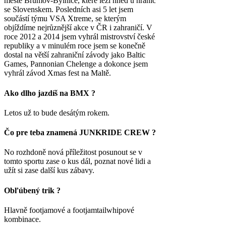
městě Brumov-Bylnice, které leží hned u hranic
se Slovenskem. Posledních asi 5 let jsem
součástí týmu VSA Xtreme, se kterým
objíždíme nejrůznější akce v ČR i zahraničí. V
roce 2012 a 2014 jsem vyhrál mistrovství české
republiky a v minulém roce jsem se konečně
dostal na větší zahraniční závody jako Baltic
Games, Pannonian Chelenge a dokonce jsem
vyhrál závod Xmas fest na Maltě.
Ako dlho jazdíš na BMX ?
Letos už to bude desátým rokem.
Čo pre teba znamená JUNKRIDE CREW ?
No rozhdoně nová příležitost posunout se v
tomto sportu zase o kus dál, poznat nové lidi a
užít si zase další kus zábavy.
Obľúbený trik ?
Hlavně footjamové a footjamtailwhipové
kombinace.