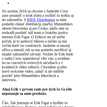
Na sezónu 2016 sa chceme s Junkride Crew
zase posunúť o krok ďalej a rozšíriť to trošku aj
do zahraničia. S
RIDE Distribution
sa nám
podarilo získať distribúciu značky Mutantbikes
okrem Slovenska aj pre Česko, takže sme sa
rozhodli posilniť náš team o českého jazdca
menom Erik Figar. O Erikovi ste už určite
počuli, je to parkový blázon a začalo sa mu
veľmi dariť na contestoch. Jazdenie si naozaj
užíva a minulý rok sa mu podarilo navštíviť aj
nejaké zahraničné závody. Veríme že Erik bude
v našej Crew napredovať ešte viac a uvidíme
ho na viacerých svetových súťažiach a v
kvalitných video editoch. Chystáme aj jeho
nové welcome video, zatiaľ si ale môžete
pozrieť jeho Mutantbikes bikecheck a
interview.
Ahoj Erik v prvom rade pre tých čo ťa ešte
nepoznajú sa nám predstav.
Čáo, Tak jmenuju se Erik Figar a bydlím ve