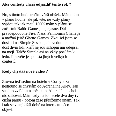
Aké contesty chceš odjazdiť tento rok ?
No, s tímto bude trošku větší oříšek. Mám toho
v plánu hodně, ale jak víte, ne vždy plány
vyjdou tak jak mají. 100% mám v plánu se
zúčastnit Baltic Games, to je jasné. Dál
pravděpodobně Fise, Nass, Pannonian Challege
a možná ještě Ghetto Games. Zkoušel jsem se
dostat i na Simple Session, ale vedou to tam
dost divní lidi, kteří nejsou schopní ani odepsal
na mejl. Takže Simple asi na vždy posílám k
ledu. Po světe je spousta jiných velkých
contestů.
Kedy chystáš nové video ?
Zrovna teď sedím na hotelu v Corby a za
nedlouho se chystám do Adrenaline Alley. Tak
snad to zvládnu natočit tam. Ale raději nechci
nic slibovat. Mám tady na to necelé dva dny (v
cizím parku), potom zase přejíždíme jinam. Tak
i tak se v nejbližší době na internetu něco
objeví!