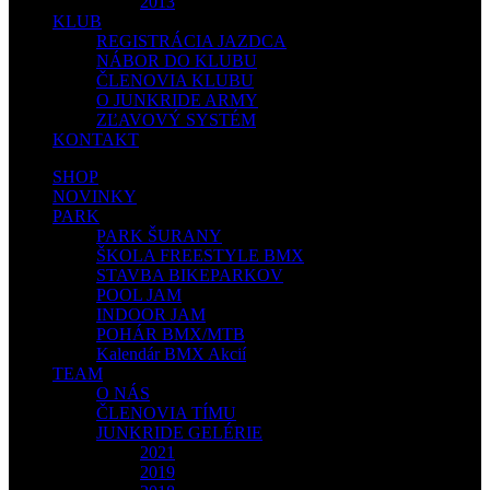
2013
KLUB
REGISTRÁCIA JAZDCA
NÁBOR DO KLUBU
ČLENOVIA KLUBU
O JUNKRIDE ARMY
ZĽAVOVÝ SYSTÉM
KONTAKT
SHOP
NOVINKY
PARK
PARK ŠURANY
ŠKOLA FREESTYLE BMX
STAVBA BIKEPARKOV
POOL JAM
INDOOR JAM
POHÁR BMX/MTB
Kalendár BMX Akcií
TEAM
O NÁS
ČLENOVIA TÍMU
JUNKRIDE GELÉRIE
2021
2019