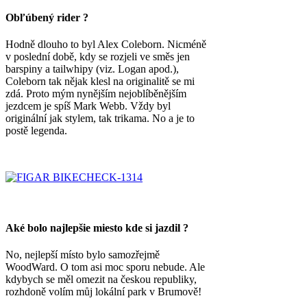
Obľúbený rider ?
Hodně dlouho to byl Alex Coleborn. Nicméně
v poslední době, kdy se rozjeli ve směs jen
barspiny a tailwhipy (viz. Logan apod.),
Coleborn tak nějak klesl na originalitě se mi
zdá. Proto mým nynějším nejoblíběnějším
jezdcem je spíš Mark Webb. Vždy byl
originální jak stylem, tak trikama. No a je to
postě legenda.
Aké bolo najlepšie miesto kde si jazdil ?
No, nejlepší místo bylo samozřejmě
WoodWard. O tom asi moc sporu nebude. Ale
kdybych se měl omezit na českou republiky,
rozhdoně volím můj lokální park v Brumově!