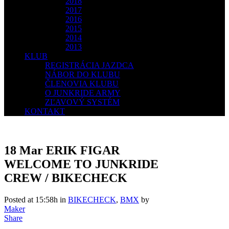
2018
2017
2016
2015
2014
2013
KLUB
REGISTRÁCIA JAZDCA
NÁBOR DO KLUBU
ČLENOVIA KLUBU
O JUNKRIDE ARMY
ZĽAVOVÝ SYSTÉM
KONTAKT
18 Mar
ERIK FIGAR
WELCOME TO JUNKRIDE
CREW / BIKECHECK
Posted at 15:58h
in
BIKECHECK
,
BMX
by
Maker
Share