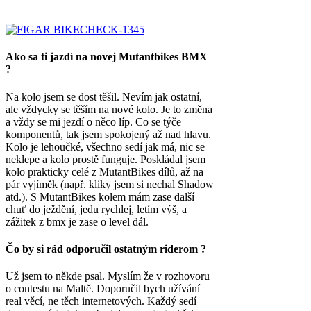
Ako sa ti jazdí na novej Mutantbikes BMX
?
Na kolo jsem se dost těšil. Nevím jak ostatní,
ale vždycky se těším na nové kolo. Je to změna
a vždy se mi jezdí o něco líp. Co se týče
komponentů, tak jsem spokojený až nad hlavu.
Kolo je lehoučké, všechno sedí jak má, nic se
neklepe a kolo prostě funguje. Poskládal jsem
kolo prakticky celé z MutantBikes dílů, až na
pár vyjíměk (např. kliky jsem si nechal Shadow
atd.). S MutantBikes kolem mám zase další
chuť do ježdění, jedu rychlej, letím výš, a
zážitek z bmx je zase o level dál.
Čo by si rád odporučil ostatným riderom ?
Už jsem to někde psal. Myslím že v rozhovoru
o contestu na Maltě. Doporučil bych užívání
real věcí, ne těch internetových. Každý sedí