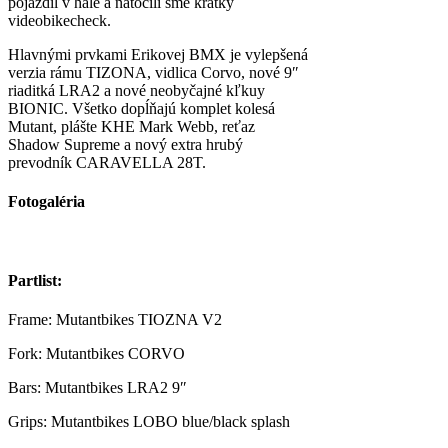
pojazdil v hale a natočili sme krátky
videobikecheck.
Hlavnými prvkami Erikovej BMX je vylepšená
verzia rámu TIZONA, vidlica Corvo, nové 9″
riaditká LRA2 a nové neobyčajné kľkuy
BIONIC. Všetko dopĺňajú komplet kolesá
Mutant, plášte KHE Mark Webb, reťaz
Shadow Supreme a nový extra hrubý
prevodník CARAVELLA 28T.
Fotogaléria
Partlist:
Frame: Mutantbikes TIOZNA V2
Fork: Mutantbikes CORVO
Bars: Mutantbikes LRA2 9″
Grips: Mutantbikes LOBO blue/black splash