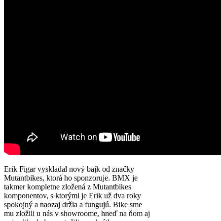
Erik Figar vyskladal nový bajk od značky
Mutantbikes, ktorá ho sponzoruje. BMX je
takmer kompletne zložená z Mutantbikes
komponentov, s ktorými je Erik už dva roky
spokojný a naozaj držia a fungujú. Bike sme
mu zložili u nás v showroome, hneď na ňom aj