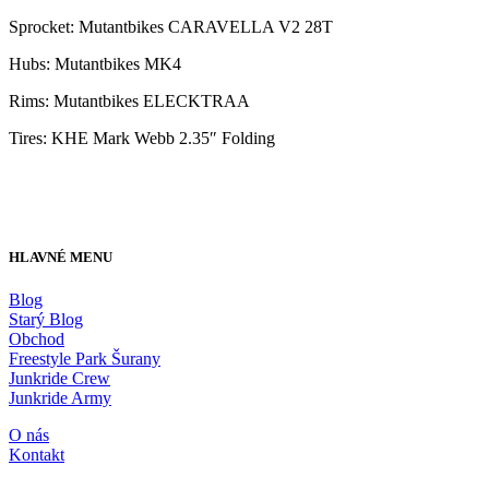
Sprocket: Mutantbikes CARAVELLA V2 28T
Hubs: Mutantbikes MK4
Rims: Mutantbikes ELECKTRAA
Tires: KHE Mark Webb 2.35″ Folding
HLAVNÉ MENU
Blog
Starý Blog
Obchod
Freestyle Park Šurany
Junkride Crew
Junkride Army
O nás
Kontakt