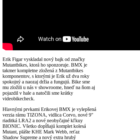
Erik Figar vyskladal nový bajk od značky
Mutantbikes, ktorá ho sponzoruje. BMX je
takmer kompletne zložená z Mutantbikes
komponentov, s ktorými je Erik už dva roky
spokojný a naozaj držia a fungujú. Bike sme
mu zložili u nás v showroome, hneď na ňom aj
pojazdil v hale a natočili sme krátky
videobikecheck.
Hlavnými prvkami Erikovej BMX je vylepšená
verzia rámu TIZONA, vidlica Corvo, nové 9″
riaditká LRA2 a nové neobyčajné kľkuy
BIONIC. Všetko dopĺňajú komplet kolesá
Mutant, plášte KHE Mark Webb, reťaz
Shadow Supreme a nový extra hrubý