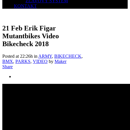
ZĽAVOVÝ SYSTÉM
KONTAKT
21 Feb
Erik Figar
Mutantbikes Video
Bikecheck 2018
Posted at 22:26h
in
ARMY
,
BIKECHECK
,
BMX
,
PARKS
,
VIDEO
by
Maker
Share