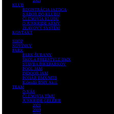
2013
KLUB
REGISTRÁCIA JAZDCA
NÁBOR DO KLUBU
ČLENOVIA KLUBU
O JUNKRIDE ARMY
ZĽAVOVÝ SYSTÉM
KONTAKT
SHOP
NOVINKY
PARK
PARK ŠURANY
ŠKOLA FREESTYLE BMX
STAVBA BIKEPARKOV
POOL JAM
INDOOR JAM
POHÁR BMX/MTB
Kalendár BMX Akcií
TEAM
O NÁS
ČLENOVIA TÍMU
JUNKRIDE GELÉRIE
2021
2019