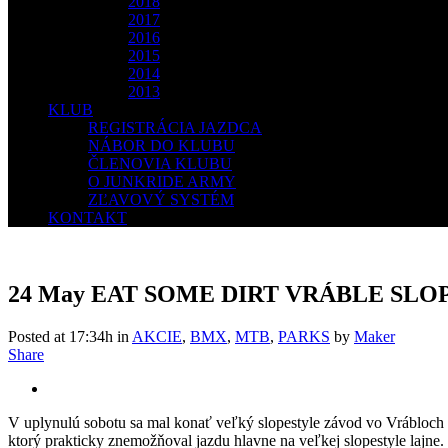
2018
2017
2016
2015
2014
2013
KLUB
REGISTRÁCIA JAZDCA
NÁBOR DO KLUBU
ČLENOVIA KLUBU
O JUNKRIDE ARMY
ZĽAVOVÝ SYSTÉM
KONTAKT
24 May
EAT SOME DIRT VRÁBLE SLO
Posted at 17:34h
in
AKCIE
,
BMX
,
MTB
,
PARKS
by
Maker
Share
V uplynulú sobotu sa mal konať veľký slopestyle závod vo Vrábloc
ktorý prakticky znemožňoval jazdu hlavne na veľkej slopestyle lajne