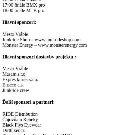
17:00 finále BMX pro
18:00 finále MTB pro
Hlavní sponzori:
Mesto Vráble
Junkride Shop – www.junkrideshop.com
Monster Energy – www.monsterenergy.com
Hlavní sponzori dostavby projektu :
Mesto Vráble
Masam s.r.o.
Expres kuriér s.r.o.
Enseco a.s.
Junkride crew
Ďalší sponzori a partneri:
RIDE Distribution
Čajovňa u Rebeky
Black Flys Eyewear
Dirtbiker.cz