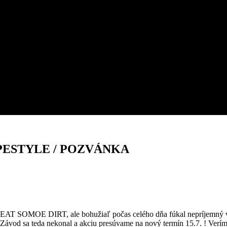
PESTYLE / POZVÁNKA
h EAT SOMOE DIRT, ale bohužiaľ počas celého dňa fúkal nepríjemný v
. Závod sa teda nekonal a akciu presúvame na nový termín 15.7. ! Verím