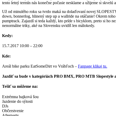
tento letný termín nás konečne počasie nesklame a užijeme si skvelú a
Už od minulého roku sa tvrdo maká na dolaďovaní novej SLOPESTYLE 
down, bonnerlog, hlinený step up a wallride na otáčanie! Okrem toho
pumptrack. Zajazdí si teda každý, kto príde s bicyklom, preto si ho n
nenormálne triky, aké na Slovensku uvidíš len málokedy.
Kedy:
15.7.2017 10:00 – 22:00
Kde:
Areál bike parku EatSomeDirt vo Vrábľoch –
Fanpage klikaj tu.
Jazdiť sa bude v kategóriách PRO BMX, PRO MTB Slopestyle a
Tešiť sa môžeme na:
Extrémna bajková šou
Jazdenie do sýtosti
DJs
Občerstvenie
Afterparty