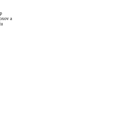
ep
boxov a
žu