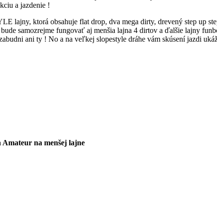
kciu a jazdenie !
lajny, ktorá obsahuje flat drop, dva mega dirty, drevený step up st
 bude samozrejme fungovať aj menšia lajna 4 dirtov a ďalšie lajny fun
ezabudni ani ty ! No a na veľkej slopestyle dráhe vám skúsení jazdi uká
 Amateur na menšej lajne