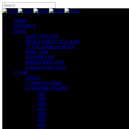
SHOP
NOVINKY
PARK
PARK ŠURANY
ŠKOLA FREESTYLE BMX
STAVBA BIKEPARKOV
POOL JAM
INDOOR JAM
POHÁR BMX/MTB
Kalendár BMX Akcií
TEAM
O NÁS
ČLENOVIA TÍMU
JUNKRIDE GELÉRIE
2021
2019
2018
2017
2016
2015
2014