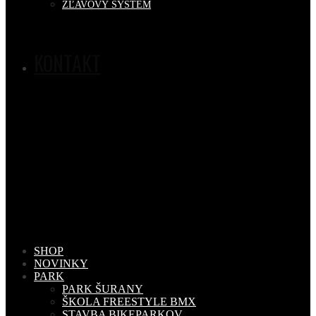
ZĽAVOVÝ SYSTÉM
KONTAKT
SHOP
NOVINKY
PARK
PARK ŠURANY
ŠKOLA FREESTYLE BMX
STAVBA BIKEPARKOV